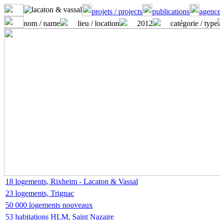
projets / projects
publications
agence
nom / name
lieu / location
2012
catégorie / type
18 logements, Rixheim - Lacaton & Vassal
23 logements, Trignac
50 000 logements nouveaux
53 habitations HLM, Saint Nazaire