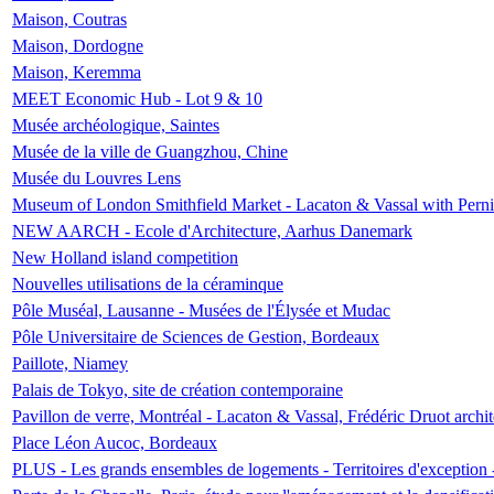
Maison, Coutras
Maison, Dordogne
Maison, Keremma
MEET Economic Hub - Lot 9 & 10
Musée archéologique, Saintes
Musée de la ville de Guangzhou, Chine
Musée du Louvres Lens
Museum of London Smithfield Market - Lacaton & Vassal with Pernil
NEW AARCH - Ecole d'Architecture, Aarhus Danemark
New Holland island competition
Nouvelles utilisations de la céraminque
Pôle Muséal, Lausanne - Musées de l'Élysée et Mudac
Pôle Universitaire de Sciences de Gestion, Bordeaux
Paillote, Niamey
Palais de Tokyo, site de création contemporaine
Pavillon de verre, Montréal - Lacaton & Vassal, Frédéric Druot arch
Place Léon Aucoc, Bordeaux
PLUS - Les grands ensembles de logements - Territoires d'exception 