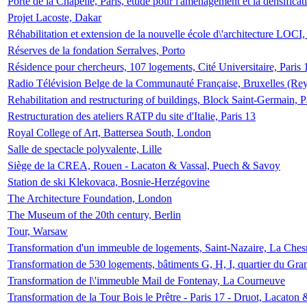
Porte de la Chapelle, Paris, étude pour l'aménagement et la densificat
Projet Lacoste, Dakar
Réhabilitation et extension de la nouvelle école d\'architecture LOCI
Réserves de la fondation Serralves, Porto
Résidence pour chercheurs, 107 logements, Cité Universitaire, Paris 
Radio Télévision Belge de la Communauté Française, Bruxelles (Rey
Rehabilitation and restructuring of buildings, Block Saint-Germain, P
Restructuration des ateliers RATP du site d'Italie, Paris 13
Royal College of Art, Battersea South, London
Salle de spectacle polyvalente, Lille
Siège de la CREA, Rouen - Lacaton & Vassal, Puech & Savoy
Station de ski Klekovaca, Bosnie-Herzégovine
The Architecture Foundation, London
The Museum of the 20th century, Berlin
Tour, Warsaw
Transformation d'un immeuble de logements, Saint-Nazaire, La Ches
Transformation de 530 logements, bâtiments G, H, I, quartier du Gra
Transformation de l\'immeuble Mail de Fontenay, La Courneuve
Transformation de la Tour Bois le Prêtre - Paris 17 - Druot, Lacaton 