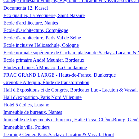
Collège Protestant Français, Beyrouth - Lacaton & Vassal associés à N
Documenta 12, Kassel
Eco quartier, La Vecquerie, Saint-Nazaire
Ecole d'architecture, Nantes
Ecole d\'architecture, Compiègne
Ecole d\'architecture, Paris Val de Seine
Ecole inclusive Heliosschule, Cologne
Ecole normale supérieure de Cachan, plateau de Saclay - Lacaton & 
Ecole primaire André Meunier, Bordeaux
Etudes urbaines à Monaco, La Condamine
FRAC GRAND LARGE - Hauts-de-France, Dunkerque
Grenoble Arlequin, Étude de transformation
Hall d'Expositions et de Congrès, Bordeaux Lac - Lacaton & Vassal
Hall d\'exposition, Paris Nord Villepinte
Hotel 5 étoiles, Lugano
Immeuble de bureaux, Nantes
Immeuble de logements et bureaux, Halte Ceva, Chêne-Bourg, Genè
Immeuble villa, Poitiers
Learning Center, Paris-Saclay / Lacaton & Vassal, Druot