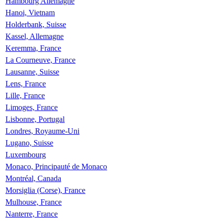
Hambourg Allemagne
Hanoi, Vietnam
Holderbank, Suisse
Kassel, Allemagne
Keremma, France
La Courneuve, France
Lausanne, Suisse
Lens, France
Lille, France
Limoges, France
Lisbonne, Portugal
Londres, Royaume-Uni
Lugano, Suisse
Luxembourg
Monaco, Principauté de Monaco
Montréal, Canada
Morsiglia (Corse), France
Mulhouse, France
Nanterre, France