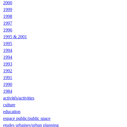
2000
1999
1998
1997
1996
1995 & 2001
1995
1994
1994
1993
1992
1991
1990
1984
activités/activities
culture
education
espace public/public space
etudes urbaines/urban planning