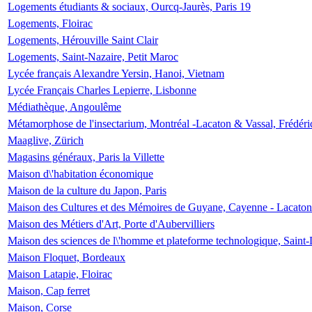
Logements étudiants & sociaux, Ourcq-Jaurès, Paris 19
Logements, Floirac
Logements, Hérouville Saint Clair
Logements, Saint-Nazaire, Petit Maroc
Lycée français Alexandre Yersin, Hanoi, Vietnam
Lycée Français Charles Lepierre, Lisbonne
Médiathèque, Angoulême
Métamorphose de l'insectarium, Montréal -Lacaton & Vassal, Frédéri
Maaglive, Zürich
Magasins généraux, Paris la Villette
Maison d\'habitation économique
Maison de la culture du Japon, Paris
Maison des Cultures et des Mémoires de Guyane, Cayenne - Lacaton
Maison des Métiers d'Art, Porte d'Aubervilliers
Maison des sciences de l\'homme et plateforme technologique, Saint
Maison Floquet, Bordeaux
Maison Latapie, Floirac
Maison, Cap ferret
Maison, Corse