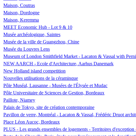
Maison, Coutras
Maison, Dordogne
Maison, Keremma
MEET Economic Hub - Lot 9 & 10
Musée archéologique, Saintes
Musée de la ville de Guangzhou, Chine
Musée du Louvres Lens
Museum of London Smithfield Market - Lacaton & Vassal with Pernil
NEW AARCH - Ecole d'Architecture, Aarhus Danemark
New Holland island competition
Nouvelles utilisations de la céraminque
Pôle Muséal, Lausanne - Musées de l'Élysée et Mudac
Pôle Universitaire de Sciences de Gestion, Bordeaux
Paillote, Niamey
Palais de Tokyo, site de création contemporaine
Pavillon de verre, Montréal - Lacaton & Vassal, Frédéric Druot arch
Place Léon Aucoc, Bordeaux
PLUS - Les grands ensembles de logements - Territoires d'exception 