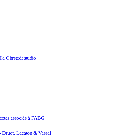
la Ohrstedt studio
itectes associés à FABG
- Druot, Lacaton & Vassal