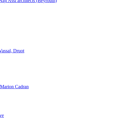
aji Assi architects (Beyrouth)
Vassal, Druot
, Marion Cadran
ve