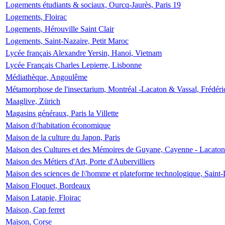
Logements étudiants & sociaux, Ourcq-Jaurès, Paris 19
Logements, Floirac
Logements, Hérouville Saint Clair
Logements, Saint-Nazaire, Petit Maroc
Lycée français Alexandre Yersin, Hanoi, Vietnam
Lycée Français Charles Lepierre, Lisbonne
Médiathèque, Angoulême
Métamorphose de l'insectarium, Montréal -Lacaton & Vassal, Frédéri
Maaglive, Zürich
Magasins généraux, Paris la Villette
Maison d\'habitation économique
Maison de la culture du Japon, Paris
Maison des Cultures et des Mémoires de Guyane, Cayenne - Lacaton
Maison des Métiers d'Art, Porte d'Aubervilliers
Maison des sciences de l\'homme et plateforme technologique, Saint
Maison Floquet, Bordeaux
Maison Latapie, Floirac
Maison, Cap ferret
Maison, Corse