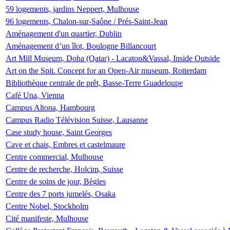
59 logements, jardins Neppert, Mulhouse
96 logements, Chalon-sur-Saône / Prés-Saint-Jean
Aménagement d'un quartier, Dublin
Aménagement d’un îlot, Boulogne Billancourt
Art Mill Museum, Doha (Qatar) - Lacaton&Vassal, Inside Outside
Art on the Spit. Concept for an Open-Air museum, Rotterdam
Bibliothèque centrale de prêt, Basse-Terre Guadeloupe
Café Una, Vienna
Campus Altona, Hambourg
Campus Radio Télévision Suisse, Lausanne
Case study house, Saint Georges
Cave et chais, Embres et castelmaure
Centre commercial, Mulhouse
Centre de recherche, Holcim, Suisse
Centre de soins de jour, Bègles
Centre des 7 ports jumelés, Osaka
Centre Nobel, Stockholm
Cité manifeste, Mulhouse