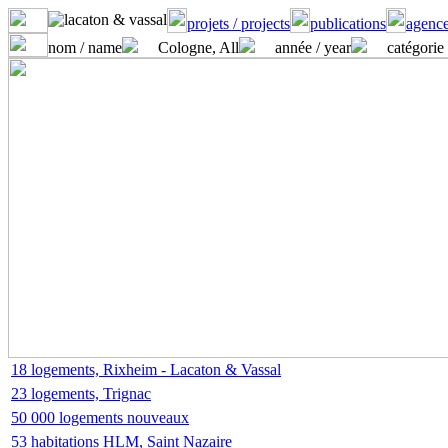
projets / projects
publications
agence
nom / name
Cologne, All
année / year
catégorie 
18 logements, Rixheim - Lacaton & Vassal
23 logements, Trignac
50 000 logements nouveaux
53 habitations HLM, Saint Nazaire