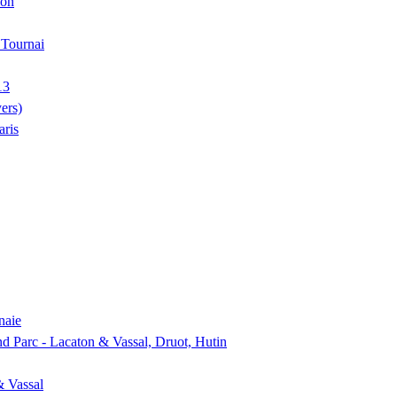
ion
, Tournai
13
ers)
aris
naie
nd Parc - Lacaton & Vassal, Druot, Hutin
& Vassal