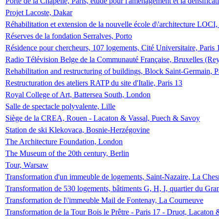
Porte de la Chapelle, Paris, étude pour l'aménagement et la densificat
Projet Lacoste, Dakar
Réhabilitation et extension de la nouvelle école d\'architecture LOCI
Réserves de la fondation Serralves, Porto
Résidence pour chercheurs, 107 logements, Cité Universitaire, Paris 
Radio Télévision Belge de la Communauté Française, Bruxelles (Rey
Rehabilitation and restructuring of buildings, Block Saint-Germain, P
Restructuration des ateliers RATP du site d'Italie, Paris 13
Royal College of Art, Battersea South, London
Salle de spectacle polyvalente, Lille
Siège de la CREA, Rouen - Lacaton & Vassal, Puech & Savoy
Station de ski Klekovaca, Bosnie-Herzégovine
The Architecture Foundation, London
The Museum of the 20th century, Berlin
Tour, Warsaw
Transformation d'un immeuble de logements, Saint-Nazaire, La Ches
Transformation de 530 logements, bâtiments G, H, I, quartier du Gra
Transformation de l\'immeuble Mail de Fontenay, La Courneuve
Transformation de la Tour Bois le Prêtre - Paris 17 - Druot, Lacaton 