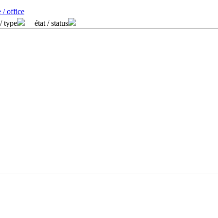
 / office
/ type
état / status