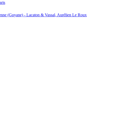
aris
enne (Guyane) - Lacaton & Vassal, Aurélien Le Roux