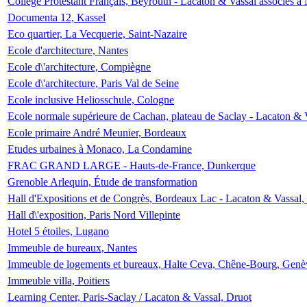
Collège Protestant Français, Beyrouth - Lacaton & Vassal associés à N
Documenta 12, Kassel
Eco quartier, La Vecquerie, Saint-Nazaire
Ecole d'architecture, Nantes
Ecole d\'architecture, Compiègne
Ecole d\'architecture, Paris Val de Seine
Ecole inclusive Heliosschule, Cologne
Ecole normale supérieure de Cachan, plateau de Saclay - Lacaton & 
Ecole primaire André Meunier, Bordeaux
Etudes urbaines à Monaco, La Condamine
FRAC GRAND LARGE - Hauts-de-France, Dunkerque
Grenoble Arlequin, Étude de transformation
Hall d'Expositions et de Congrès, Bordeaux Lac - Lacaton & Vassal
Hall d\'exposition, Paris Nord Villepinte
Hotel 5 étoiles, Lugano
Immeuble de bureaux, Nantes
Immeuble de logements et bureaux, Halte Ceva, Chêne-Bourg, Genè
Immeuble villa, Poitiers
Learning Center, Paris-Saclay / Lacaton & Vassal, Druot