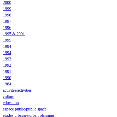
2000
1999
1998
1997
1996
1995 & 2001
1995
1994
1994
1993
1992
1991
1990
1984
activités/activities
culture
education
espace public/public space
etudes urbaines/urban planning