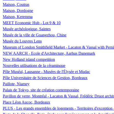
Maison, Coutras
Maison, Dordogne
Maison, Keremma
MEET Economic Hub - Lot 9 & 10
Musée archéologique, Saintes
Musée de la ville de Guangzhou, Chine
Musée du Louvres Lens
Museum of London Smithfield Market - Lacaton & Vassal with Pernil
NEW AARCH - Ecole d'Architecture, Aarhus Danemark
New Holland island competition
Nouvelles utilisations de la céraminque
Pôle Muséal, Lausanne - Musées de l'Élysée et Mudac
Pôle Universitaire de Sciences de Gestion, Bordeaux
Paillote, Niamey
Palais de Tokyo, site de création contemporaine
Pavillon de verre, Montréal - Lacaton & Vassal, Frédéric Druot arch
Place Léon Aucoc, Bordeaux
PLUS - Les grands ensembles de logements - Territoires d'exception 