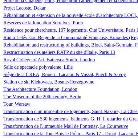
Porte de la Chapelle, Paris, étude pour l'aménagement et la densificat
Projet Lacoste, Dakar
Réhabilitation et extension de la nouvelle école d\'architecture LOCI
Réserves de la fondation Serralves, Porto
Résidence pour chercheurs, 107 logements, Cité Universitaire, Paris 
Radio Télévision Belge de la Communauté Française, Bruxelles (Rey
Rehabilitation and restructuring of buildings, Block Saint-Germain, P
Restructuration des ateliers RATP du site d'Italie, Paris 13
Royal College of Art, Battersea South, London
Salle de spectacle polyvalente, Lille
Siège de la CREA, Rouen - Lacaton & Vassal, Puech & Savoy
Station de ski Klekovaca, Bosnie-Herzégovine
The Architecture Foundation, London
The Museum of the 20th century, Berlin
Tour, Warsaw
Transformation d'un immeuble de logements, Saint-Nazaire, La Ches
Transformation de 530 logements, bâtiments G, H, I, quartier du Gra
Transformation de l\'immeuble Mail de Fontenay, La Courneuve
Transformation de la Tour Bois le Prêtre - Paris 17 - Druot, Lacaton 