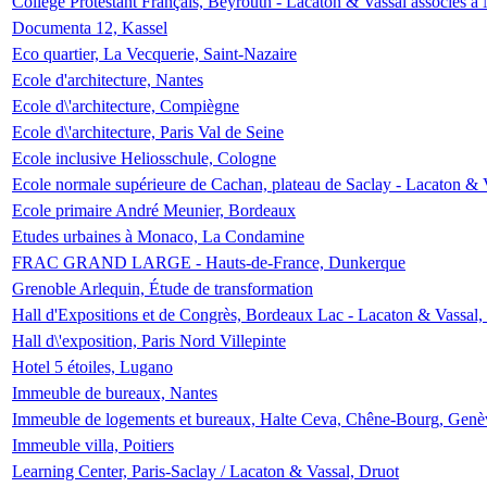
Collège Protestant Français, Beyrouth - Lacaton & Vassal associés à N
Documenta 12, Kassel
Eco quartier, La Vecquerie, Saint-Nazaire
Ecole d'architecture, Nantes
Ecole d\'architecture, Compiègne
Ecole d\'architecture, Paris Val de Seine
Ecole inclusive Heliosschule, Cologne
Ecole normale supérieure de Cachan, plateau de Saclay - Lacaton & 
Ecole primaire André Meunier, Bordeaux
Etudes urbaines à Monaco, La Condamine
FRAC GRAND LARGE - Hauts-de-France, Dunkerque
Grenoble Arlequin, Étude de transformation
Hall d'Expositions et de Congrès, Bordeaux Lac - Lacaton & Vassal
Hall d\'exposition, Paris Nord Villepinte
Hotel 5 étoiles, Lugano
Immeuble de bureaux, Nantes
Immeuble de logements et bureaux, Halte Ceva, Chêne-Bourg, Genè
Immeuble villa, Poitiers
Learning Center, Paris-Saclay / Lacaton & Vassal, Druot