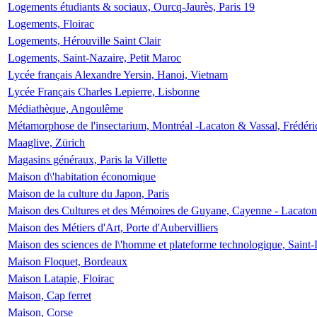
Logements étudiants & sociaux, Ourcq-Jaurès, Paris 19
Logements, Floirac
Logements, Hérouville Saint Clair
Logements, Saint-Nazaire, Petit Maroc
Lycée français Alexandre Yersin, Hanoi, Vietnam
Lycée Français Charles Lepierre, Lisbonne
Médiathèque, Angoulême
Métamorphose de l'insectarium, Montréal -Lacaton & Vassal, Frédéri
Maaglive, Zürich
Magasins généraux, Paris la Villette
Maison d\'habitation économique
Maison de la culture du Japon, Paris
Maison des Cultures et des Mémoires de Guyane, Cayenne - Lacaton
Maison des Métiers d'Art, Porte d'Aubervilliers
Maison des sciences de l\'homme et plateforme technologique, Saint
Maison Floquet, Bordeaux
Maison Latapie, Floirac
Maison, Cap ferret
Maison, Corse