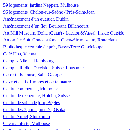
59 logements, jardins Neppert, Mulhouse
96 logements, Chalon-sur-Saône / Prés-Saint-Jean
Aménagement d'un quartier, Dublin
Aménagement d’un îlot, Boulogne Billancourt
Art Mill Museum, Doha (Qatar) - Lacaton&Vassal, Inside Outside
Art on the Spit. Concept for an Open-Air museum, Rotterdam
Bibliothèque centrale de prêt, Basse-Terre Guadeloupe
Café Una, Vienna
Campus Altona, Hambourg
Campus Radio Télévision Suisse, Lausanne
Case study house, Saint Georges
Cave et chais, Embres et castelmaure
Centre commercial, Mulhouse
Centre de recherche, Holcim, Suisse
Centre de soins de jour, Bègles
Centre des 7 ports jumelés, Osaka
Centre Nobel, Stockholm
Cité manifeste, Mulhouse