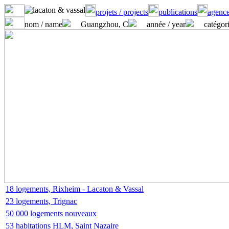
projets / projects
publications
agence
nom / name
Guangzhou, C
année / year
catégori
18 logements, Rixheim - Lacaton & Vassal
23 logements, Trignac
50 000 logements nouveaux
53 habitations HLM, Saint Nazaire