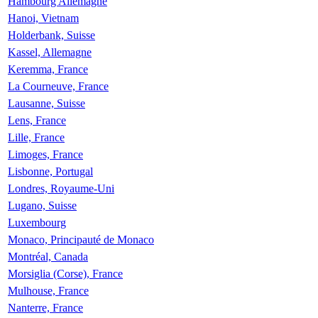
Hambourg Allemagne
Hanoi, Vietnam
Holderbank, Suisse
Kassel, Allemagne
Keremma, France
La Courneuve, France
Lausanne, Suisse
Lens, France
Lille, France
Limoges, France
Lisbonne, Portugal
Londres, Royaume-Uni
Lugano, Suisse
Luxembourg
Monaco, Principauté de Monaco
Montréal, Canada
Morsiglia (Corse), France
Mulhouse, France
Nanterre, France