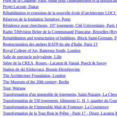
Porte de la Chapelle, Paris, étude pour l'aménagement et la densificat
Projet Lacoste, Dakar
Réhabilitation et extension de la nouvelle école d\'architecture LOCI
Réserves de la fondation Serralves, Porto
Résidence pour chercheurs, 107 logements, Cité Universitaire, Paris 
Radio Télévision Belge de la Communauté Française, Bruxelles (Rey
Rehabilitation and restructuring of buildings, Block Saint-Germain, P
Restructuration des ateliers RATP du site d'Italie, Paris 13
Royal College of Art, Battersea South, London
Salle de spectacle polyvalente, Lille
Siège de la CREA, Rouen - Lacaton & Vassal, Puech & Savoy
Station de ski Klekovaca, Bosnie-Herzégovine
The Architecture Foundation, London
The Museum of the 20th century, Berlin
Tour, Warsaw
Transformation d'un immeuble de logements, Saint-Nazaire, La Ches
Transformation de 530 logements, bâtiments G, H, I, quartier du Gra
Transformation de l\'immeuble Mail de Fontenay, La Courneuve
Transformation de la Tour Bois le Prêtre - Paris 17 - Druot, Lacaton 