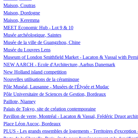
Maison, Coutras
Maison, Dordogne
Maison, Keremma
MEET Economic Hub - Lot 9 & 10
Musée archéologique, Saintes
Musée de la ville de Guangzhou, Chine
Musée du Louvres Lens
Museum of London Smithfield Market - Lacaton & Vassal with Pernil
NEW AARCH - Ecole d'Architecture, Aarhus Danemark
New Holland island competition
Nouvelles utilisations de la céraminque
Pôle Muséal, Lausanne - Musées de l'Élysée et Mudac
Pôle Universitaire de Sciences de Gestion, Bordeaux
Paillote, Niamey
Palais de Tokyo, site de création contemporaine
Pavillon de verre, Montréal - Lacaton & Vassal, Frédéric Druot arch
Place Léon Aucoc, Bordeaux
PLUS - Les grands ensembles de logements - Territoires d'exception 