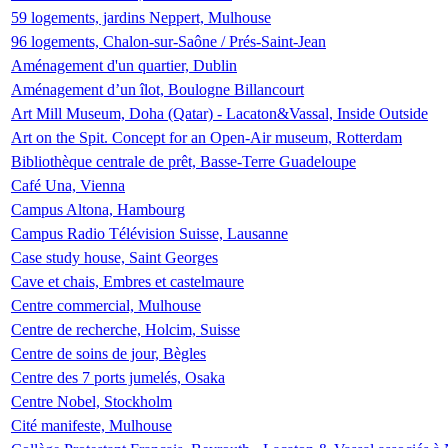
59 logements, jardins Neppert, Mulhouse
96 logements, Chalon-sur-Saône / Prés-Saint-Jean
Aménagement d'un quartier, Dublin
Aménagement d’un îlot, Boulogne Billancourt
Art Mill Museum, Doha (Qatar) - Lacaton&Vassal, Inside Outside
Art on the Spit. Concept for an Open-Air museum, Rotterdam
Bibliothèque centrale de prêt, Basse-Terre Guadeloupe
Café Una, Vienna
Campus Altona, Hambourg
Campus Radio Télévision Suisse, Lausanne
Case study house, Saint Georges
Cave et chais, Embres et castelmaure
Centre commercial, Mulhouse
Centre de recherche, Holcim, Suisse
Centre de soins de jour, Bègles
Centre des 7 ports jumelés, Osaka
Centre Nobel, Stockholm
Cité manifeste, Mulhouse