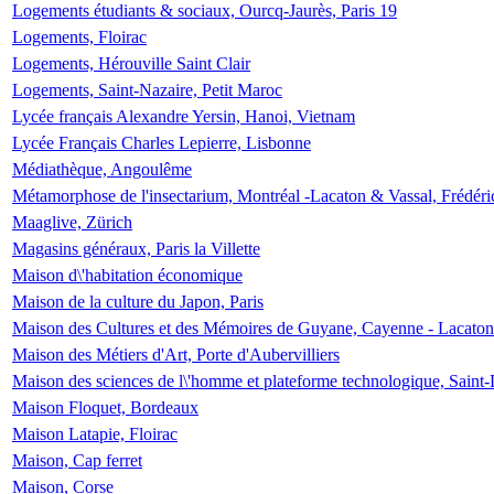
Logements étudiants & sociaux, Ourcq-Jaurès, Paris 19
Logements, Floirac
Logements, Hérouville Saint Clair
Logements, Saint-Nazaire, Petit Maroc
Lycée français Alexandre Yersin, Hanoi, Vietnam
Lycée Français Charles Lepierre, Lisbonne
Médiathèque, Angoulême
Métamorphose de l'insectarium, Montréal -Lacaton & Vassal, Frédéri
Maaglive, Zürich
Magasins généraux, Paris la Villette
Maison d\'habitation économique
Maison de la culture du Japon, Paris
Maison des Cultures et des Mémoires de Guyane, Cayenne - Lacaton
Maison des Métiers d'Art, Porte d'Aubervilliers
Maison des sciences de l\'homme et plateforme technologique, Saint
Maison Floquet, Bordeaux
Maison Latapie, Floirac
Maison, Cap ferret
Maison, Corse