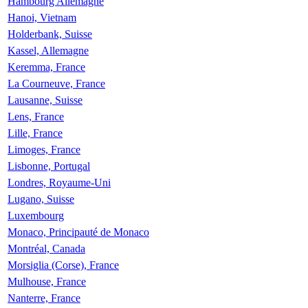
Hambourg Allemagne
Hanoi, Vietnam
Holderbank, Suisse
Kassel, Allemagne
Keremma, France
La Courneuve, France
Lausanne, Suisse
Lens, France
Lille, France
Limoges, France
Lisbonne, Portugal
Londres, Royaume-Uni
Lugano, Suisse
Luxembourg
Monaco, Principauté de Monaco
Montréal, Canada
Morsiglia (Corse), France
Mulhouse, France
Nanterre, France