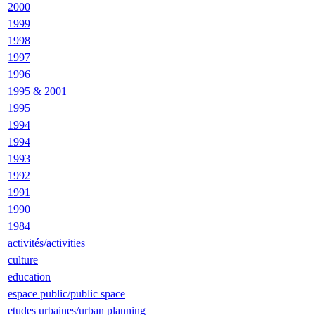
2000
1999
1998
1997
1996
1995 & 2001
1995
1994
1994
1993
1992
1991
1990
1984
activités/activities
culture
education
espace public/public space
etudes urbaines/urban planning