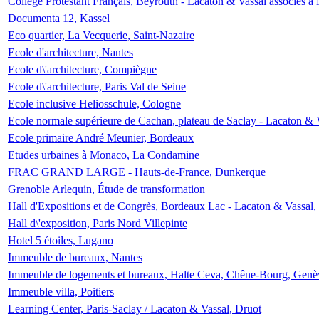
Collège Protestant Français, Beyrouth - Lacaton & Vassal associés à N
Documenta 12, Kassel
Eco quartier, La Vecquerie, Saint-Nazaire
Ecole d'architecture, Nantes
Ecole d\'architecture, Compiègne
Ecole d\'architecture, Paris Val de Seine
Ecole inclusive Heliosschule, Cologne
Ecole normale supérieure de Cachan, plateau de Saclay - Lacaton & 
Ecole primaire André Meunier, Bordeaux
Etudes urbaines à Monaco, La Condamine
FRAC GRAND LARGE - Hauts-de-France, Dunkerque
Grenoble Arlequin, Étude de transformation
Hall d'Expositions et de Congrès, Bordeaux Lac - Lacaton & Vassal
Hall d\'exposition, Paris Nord Villepinte
Hotel 5 étoiles, Lugano
Immeuble de bureaux, Nantes
Immeuble de logements et bureaux, Halte Ceva, Chêne-Bourg, Genè
Immeuble villa, Poitiers
Learning Center, Paris-Saclay / Lacaton & Vassal, Druot