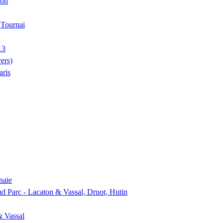
ion
, Tournai
13
ers)
aris
naie
nd Parc - Lacaton & Vassal, Druot, Hutin
& Vassal