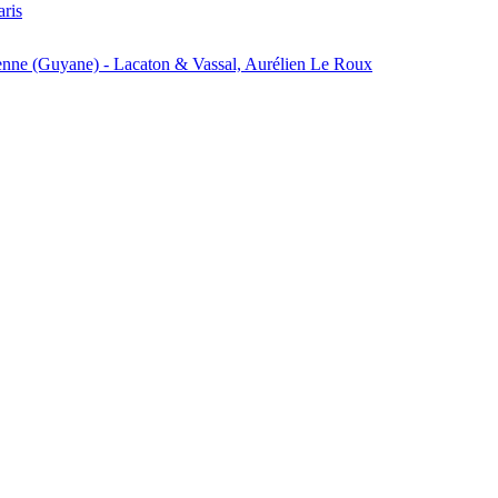
aris
enne (Guyane) - Lacaton & Vassal, Aurélien Le Roux