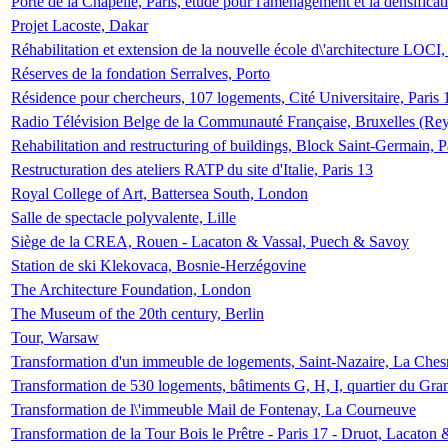
Porte de la Chapelle, Paris, étude pour l'aménagement et la densificat
Projet Lacoste, Dakar
Réhabilitation et extension de la nouvelle école d\'architecture LOCI
Réserves de la fondation Serralves, Porto
Résidence pour chercheurs, 107 logements, Cité Universitaire, Paris 
Radio Télévision Belge de la Communauté Française, Bruxelles (Rey
Rehabilitation and restructuring of buildings, Block Saint-Germain, P
Restructuration des ateliers RATP du site d'Italie, Paris 13
Royal College of Art, Battersea South, London
Salle de spectacle polyvalente, Lille
Siège de la CREA, Rouen - Lacaton & Vassal, Puech & Savoy
Station de ski Klekovaca, Bosnie-Herzégovine
The Architecture Foundation, London
The Museum of the 20th century, Berlin
Tour, Warsaw
Transformation d'un immeuble de logements, Saint-Nazaire, La Ches
Transformation de 530 logements, bâtiments G, H, I, quartier du Gra
Transformation de l\'immeuble Mail de Fontenay, La Courneuve
Transformation de la Tour Bois le Prêtre - Paris 17 - Druot, Lacaton 