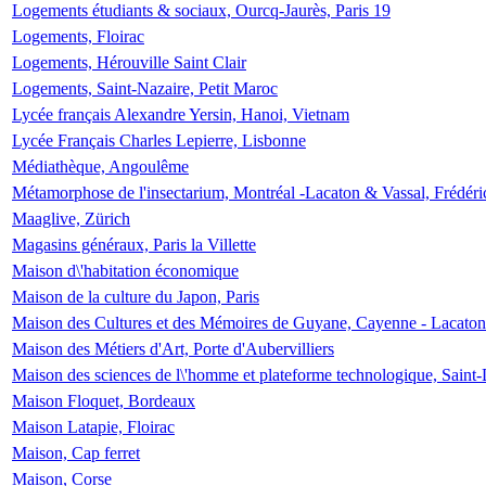
Logements étudiants & sociaux, Ourcq-Jaurès, Paris 19
Logements, Floirac
Logements, Hérouville Saint Clair
Logements, Saint-Nazaire, Petit Maroc
Lycée français Alexandre Yersin, Hanoi, Vietnam
Lycée Français Charles Lepierre, Lisbonne
Médiathèque, Angoulême
Métamorphose de l'insectarium, Montréal -Lacaton & Vassal, Frédéri
Maaglive, Zürich
Magasins généraux, Paris la Villette
Maison d\'habitation économique
Maison de la culture du Japon, Paris
Maison des Cultures et des Mémoires de Guyane, Cayenne - Lacaton
Maison des Métiers d'Art, Porte d'Aubervilliers
Maison des sciences de l\'homme et plateforme technologique, Saint
Maison Floquet, Bordeaux
Maison Latapie, Floirac
Maison, Cap ferret
Maison, Corse