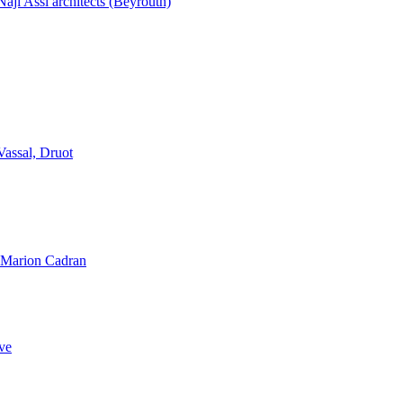
aji Assi architects (Beyrouth)
Vassal, Druot
, Marion Cadran
ve