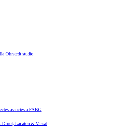
la Ohrstedt studio
itectes associés à FABG
- Druot, Lacaton & Vassal