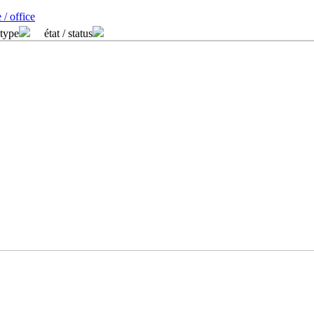
 / office
 type
état / status