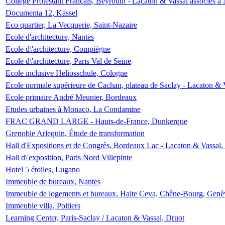
Collège Protestant Français, Beyrouth - Lacaton & Vassal associés à N
Documenta 12, Kassel
Eco quartier, La Vecquerie, Saint-Nazaire
Ecole d'architecture, Nantes
Ecole d\'architecture, Compiègne
Ecole d\'architecture, Paris Val de Seine
Ecole inclusive Heliosschule, Cologne
Ecole normale supérieure de Cachan, plateau de Saclay - Lacaton & 
Ecole primaire André Meunier, Bordeaux
Etudes urbaines à Monaco, La Condamine
FRAC GRAND LARGE - Hauts-de-France, Dunkerque
Grenoble Arlequin, Étude de transformation
Hall d'Expositions et de Congrès, Bordeaux Lac - Lacaton & Vassal
Hall d\'exposition, Paris Nord Villepinte
Hotel 5 étoiles, Lugano
Immeuble de bureaux, Nantes
Immeuble de logements et bureaux, Halte Ceva, Chêne-Bourg, Genè
Immeuble villa, Poitiers
Learning Center, Paris-Saclay / Lacaton & Vassal, Druot