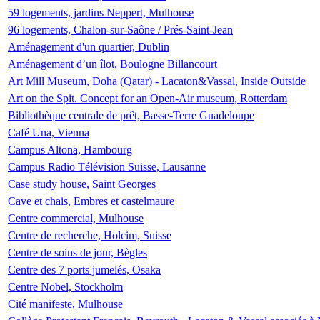
59 logements, jardins Neppert, Mulhouse
96 logements, Chalon-sur-Saône / Prés-Saint-Jean
Aménagement d'un quartier, Dublin
Aménagement d’un îlot, Boulogne Billancourt
Art Mill Museum, Doha (Qatar) - Lacaton&Vassal, Inside Outside
Art on the Spit. Concept for an Open-Air museum, Rotterdam
Bibliothèque centrale de prêt, Basse-Terre Guadeloupe
Café Una, Vienna
Campus Altona, Hambourg
Campus Radio Télévision Suisse, Lausanne
Case study house, Saint Georges
Cave et chais, Embres et castelmaure
Centre commercial, Mulhouse
Centre de recherche, Holcim, Suisse
Centre de soins de jour, Bègles
Centre des 7 ports jumelés, Osaka
Centre Nobel, Stockholm
Cité manifeste, Mulhouse