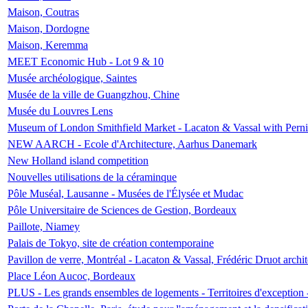
Maison, Coutras
Maison, Dordogne
Maison, Keremma
MEET Economic Hub - Lot 9 & 10
Musée archéologique, Saintes
Musée de la ville de Guangzhou, Chine
Musée du Louvres Lens
Museum of London Smithfield Market - Lacaton & Vassal with Pernil
NEW AARCH - Ecole d'Architecture, Aarhus Danemark
New Holland island competition
Nouvelles utilisations de la céraminque
Pôle Muséal, Lausanne - Musées de l'Élysée et Mudac
Pôle Universitaire de Sciences de Gestion, Bordeaux
Paillote, Niamey
Palais de Tokyo, site de création contemporaine
Pavillon de verre, Montréal - Lacaton & Vassal, Frédéric Druot arch
Place Léon Aucoc, Bordeaux
PLUS - Les grands ensembles de logements - Territoires d'exception 