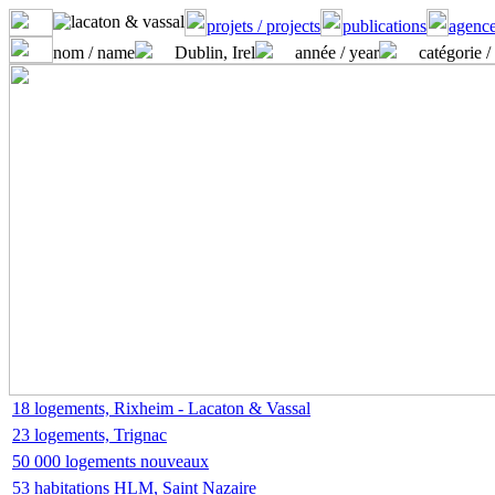
projets / projects
publications
agence
nom / name
Dublin, Irel
année / year
catégorie /
18 logements, Rixheim - Lacaton & Vassal
23 logements, Trignac
50 000 logements nouveaux
53 habitations HLM, Saint Nazaire