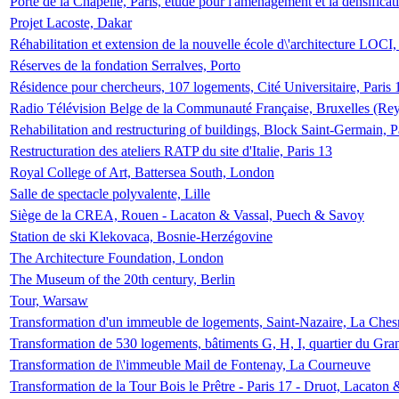
Porte de la Chapelle, Paris, étude pour l'aménagement et la densificat
Projet Lacoste, Dakar
Réhabilitation et extension de la nouvelle école d\'architecture LOCI
Réserves de la fondation Serralves, Porto
Résidence pour chercheurs, 107 logements, Cité Universitaire, Paris 
Radio Télévision Belge de la Communauté Française, Bruxelles (Rey
Rehabilitation and restructuring of buildings, Block Saint-Germain, P
Restructuration des ateliers RATP du site d'Italie, Paris 13
Royal College of Art, Battersea South, London
Salle de spectacle polyvalente, Lille
Siège de la CREA, Rouen - Lacaton & Vassal, Puech & Savoy
Station de ski Klekovaca, Bosnie-Herzégovine
The Architecture Foundation, London
The Museum of the 20th century, Berlin
Tour, Warsaw
Transformation d'un immeuble de logements, Saint-Nazaire, La Ches
Transformation de 530 logements, bâtiments G, H, I, quartier du Gra
Transformation de l\'immeuble Mail de Fontenay, La Courneuve
Transformation de la Tour Bois le Prêtre - Paris 17 - Druot, Lacaton 