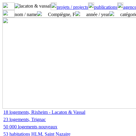
projets / projects
publications
agence
nom / name
Compiègne, F
année / year
catégori
18 logements, Rixheim - Lacaton & Vassal
23 logements, Trignac
50 000 logements nouveaux
53 habitations HLM, Saint Nazaire