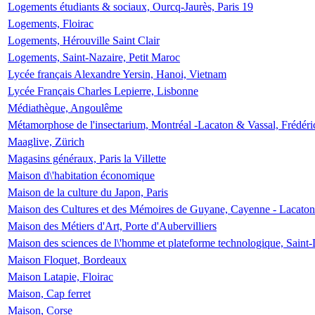
Logements étudiants & sociaux, Ourcq-Jaurès, Paris 19
Logements, Floirac
Logements, Hérouville Saint Clair
Logements, Saint-Nazaire, Petit Maroc
Lycée français Alexandre Yersin, Hanoi, Vietnam
Lycée Français Charles Lepierre, Lisbonne
Médiathèque, Angoulême
Métamorphose de l'insectarium, Montréal -Lacaton & Vassal, Frédéri
Maaglive, Zürich
Magasins généraux, Paris la Villette
Maison d\'habitation économique
Maison de la culture du Japon, Paris
Maison des Cultures et des Mémoires de Guyane, Cayenne - Lacaton
Maison des Métiers d'Art, Porte d'Aubervilliers
Maison des sciences de l\'homme et plateforme technologique, Saint
Maison Floquet, Bordeaux
Maison Latapie, Floirac
Maison, Cap ferret
Maison, Corse