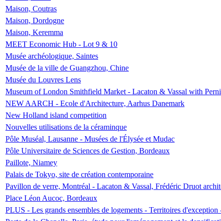
Maison, Coutras
Maison, Dordogne
Maison, Keremma
MEET Economic Hub - Lot 9 & 10
Musée archéologique, Saintes
Musée de la ville de Guangzhou, Chine
Musée du Louvres Lens
Museum of London Smithfield Market - Lacaton & Vassal with Pernil
NEW AARCH - Ecole d'Architecture, Aarhus Danemark
New Holland island competition
Nouvelles utilisations de la céraminque
Pôle Muséal, Lausanne - Musées de l'Élysée et Mudac
Pôle Universitaire de Sciences de Gestion, Bordeaux
Paillote, Niamey
Palais de Tokyo, site de création contemporaine
Pavillon de verre, Montréal - Lacaton & Vassal, Frédéric Druot arch
Place Léon Aucoc, Bordeaux
PLUS - Les grands ensembles de logements - Territoires d'exception 