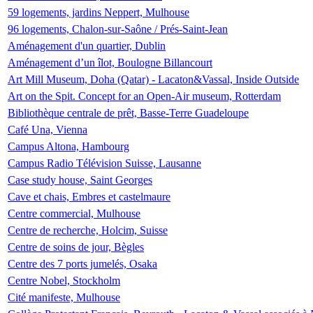
59 logements, jardins Neppert, Mulhouse
96 logements, Chalon-sur-Saône / Prés-Saint-Jean
Aménagement d'un quartier, Dublin
Aménagement d’un îlot, Boulogne Billancourt
Art Mill Museum, Doha (Qatar) - Lacaton&Vassal, Inside Outside
Art on the Spit. Concept for an Open-Air museum, Rotterdam
Bibliothèque centrale de prêt, Basse-Terre Guadeloupe
Café Una, Vienna
Campus Altona, Hambourg
Campus Radio Télévision Suisse, Lausanne
Case study house, Saint Georges
Cave et chais, Embres et castelmaure
Centre commercial, Mulhouse
Centre de recherche, Holcim, Suisse
Centre de soins de jour, Bègles
Centre des 7 ports jumelés, Osaka
Centre Nobel, Stockholm
Cité manifeste, Mulhouse