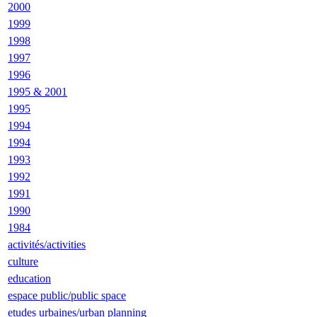
2000
1999
1998
1997
1996
1995 & 2001
1995
1994
1994
1993
1992
1991
1990
1984
activités/activities
culture
education
espace public/public space
etudes urbaines/urban planning