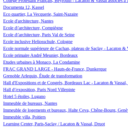
Collège Protestant Français, Beyrouth - Lacaton & Vassal associés à N
Documenta 12, Kassel
Eco quartier, La Vecquerie, Saint-Nazaire
Ecole d'architecture, Nantes
Ecole d\'architecture, Compiègne
Ecole d\'architecture, Paris Val de Seine
Ecole inclusive Heliosschule, Cologne
Ecole normale supérieure de Cachan, plateau de Saclay - Lacaton & 
Ecole primaire André Meunier, Bordeaux
Etudes urbaines à Monaco, La Condamine
FRAC GRAND LARGE - Hauts-de-France, Dunkerque
Grenoble Arlequin, Étude de transformation
Hall d'Expositions et de Congrès, Bordeaux Lac - Lacaton & Vassal
Hall d\'exposition, Paris Nord Villepinte
Hotel 5 étoiles, Lugano
Immeuble de bureaux, Nantes
Immeuble de logements et bureaux, Halte Ceva, Chêne-Bourg, Genè
Immeuble villa, Poitiers
Learning Center, Paris-Saclay / Lacaton & Vassal, Druot