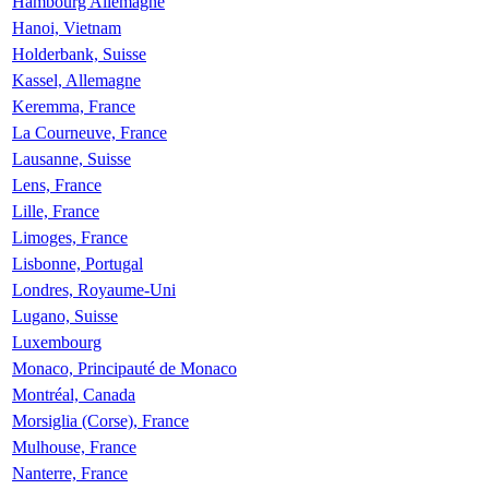
Hambourg Allemagne
Hanoi, Vietnam
Holderbank, Suisse
Kassel, Allemagne
Keremma, France
La Courneuve, France
Lausanne, Suisse
Lens, France
Lille, France
Limoges, France
Lisbonne, Portugal
Londres, Royaume-Uni
Lugano, Suisse
Luxembourg
Monaco, Principauté de Monaco
Montréal, Canada
Morsiglia (Corse), France
Mulhouse, France
Nanterre, France