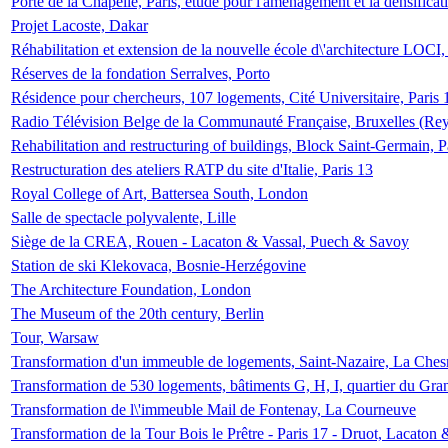
Porte de la Chapelle, Paris, étude pour l'aménagement et la densificat
Projet Lacoste, Dakar
Réhabilitation et extension de la nouvelle école d\'architecture LOCI
Réserves de la fondation Serralves, Porto
Résidence pour chercheurs, 107 logements, Cité Universitaire, Paris 
Radio Télévision Belge de la Communauté Française, Bruxelles (Rey
Rehabilitation and restructuring of buildings, Block Saint-Germain, P
Restructuration des ateliers RATP du site d'Italie, Paris 13
Royal College of Art, Battersea South, London
Salle de spectacle polyvalente, Lille
Siège de la CREA, Rouen - Lacaton & Vassal, Puech & Savoy
Station de ski Klekovaca, Bosnie-Herzégovine
The Architecture Foundation, London
The Museum of the 20th century, Berlin
Tour, Warsaw
Transformation d'un immeuble de logements, Saint-Nazaire, La Ches
Transformation de 530 logements, bâtiments G, H, I, quartier du Gra
Transformation de l\'immeuble Mail de Fontenay, La Courneuve
Transformation de la Tour Bois le Prêtre - Paris 17 - Druot, Lacaton 