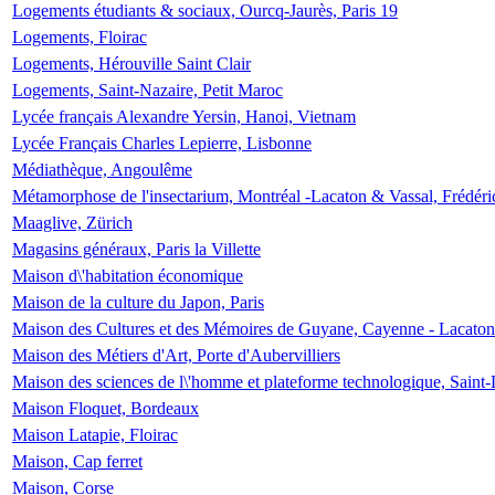
Logements étudiants & sociaux, Ourcq-Jaurès, Paris 19
Logements, Floirac
Logements, Hérouville Saint Clair
Logements, Saint-Nazaire, Petit Maroc
Lycée français Alexandre Yersin, Hanoi, Vietnam
Lycée Français Charles Lepierre, Lisbonne
Médiathèque, Angoulême
Métamorphose de l'insectarium, Montréal -Lacaton & Vassal, Frédéri
Maaglive, Zürich
Magasins généraux, Paris la Villette
Maison d\'habitation économique
Maison de la culture du Japon, Paris
Maison des Cultures et des Mémoires de Guyane, Cayenne - Lacaton
Maison des Métiers d'Art, Porte d'Aubervilliers
Maison des sciences de l\'homme et plateforme technologique, Saint
Maison Floquet, Bordeaux
Maison Latapie, Floirac
Maison, Cap ferret
Maison, Corse