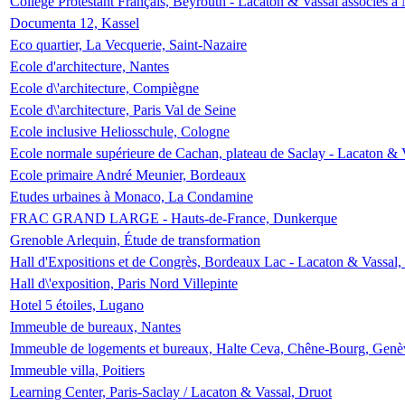
Collège Protestant Français, Beyrouth - Lacaton & Vassal associés à N
Documenta 12, Kassel
Eco quartier, La Vecquerie, Saint-Nazaire
Ecole d'architecture, Nantes
Ecole d\'architecture, Compiègne
Ecole d\'architecture, Paris Val de Seine
Ecole inclusive Heliosschule, Cologne
Ecole normale supérieure de Cachan, plateau de Saclay - Lacaton & 
Ecole primaire André Meunier, Bordeaux
Etudes urbaines à Monaco, La Condamine
FRAC GRAND LARGE - Hauts-de-France, Dunkerque
Grenoble Arlequin, Étude de transformation
Hall d'Expositions et de Congrès, Bordeaux Lac - Lacaton & Vassal
Hall d\'exposition, Paris Nord Villepinte
Hotel 5 étoiles, Lugano
Immeuble de bureaux, Nantes
Immeuble de logements et bureaux, Halte Ceva, Chêne-Bourg, Genè
Immeuble villa, Poitiers
Learning Center, Paris-Saclay / Lacaton & Vassal, Druot