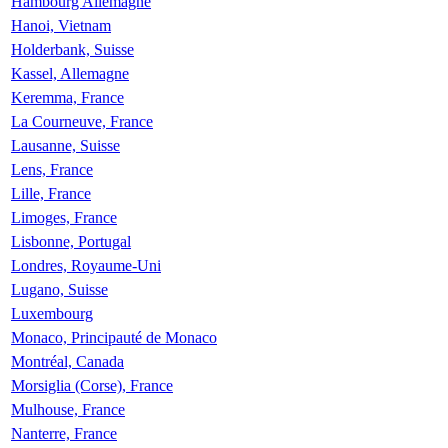
Hambourg Allemagne
Hanoi, Vietnam
Holderbank, Suisse
Kassel, Allemagne
Keremma, France
La Courneuve, France
Lausanne, Suisse
Lens, France
Lille, France
Limoges, France
Lisbonne, Portugal
Londres, Royaume-Uni
Lugano, Suisse
Luxembourg
Monaco, Principauté de Monaco
Montréal, Canada
Morsiglia (Corse), France
Mulhouse, France
Nanterre, France