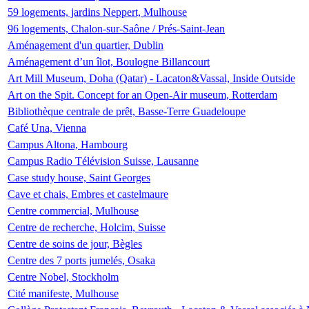
59 logements, jardins Neppert, Mulhouse
96 logements, Chalon-sur-Saône / Prés-Saint-Jean
Aménagement d'un quartier, Dublin
Aménagement d’un îlot, Boulogne Billancourt
Art Mill Museum, Doha (Qatar) - Lacaton&Vassal, Inside Outside
Art on the Spit. Concept for an Open-Air museum, Rotterdam
Bibliothèque centrale de prêt, Basse-Terre Guadeloupe
Café Una, Vienna
Campus Altona, Hambourg
Campus Radio Télévision Suisse, Lausanne
Case study house, Saint Georges
Cave et chais, Embres et castelmaure
Centre commercial, Mulhouse
Centre de recherche, Holcim, Suisse
Centre de soins de jour, Bègles
Centre des 7 ports jumelés, Osaka
Centre Nobel, Stockholm
Cité manifeste, Mulhouse