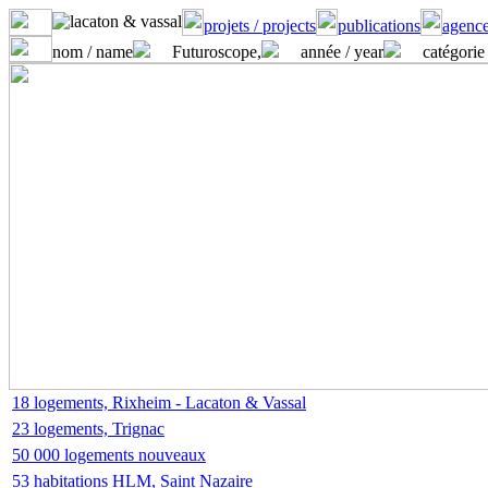
projets / projects
publications
agence
nom / name
Futuroscope,
année / year
catégorie 
18 logements, Rixheim - Lacaton & Vassal
23 logements, Trignac
50 000 logements nouveaux
53 habitations HLM, Saint Nazaire