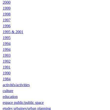
2000
1999
1998
1997
1996
1995 & 2001
1995
1994
1994
1993
1992
1991
1990
1984
activités/activities
culture
education
espace public/public space
etudes urbaines/urban planning