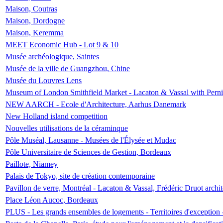
Maison, Coutras
Maison, Dordogne
Maison, Keremma
MEET Economic Hub - Lot 9 & 10
Musée archéologique, Saintes
Musée de la ville de Guangzhou, Chine
Musée du Louvres Lens
Museum of London Smithfield Market - Lacaton & Vassal with Pernil
NEW AARCH - Ecole d'Architecture, Aarhus Danemark
New Holland island competition
Nouvelles utilisations de la céraminque
Pôle Muséal, Lausanne - Musées de l'Élysée et Mudac
Pôle Universitaire de Sciences de Gestion, Bordeaux
Paillote, Niamey
Palais de Tokyo, site de création contemporaine
Pavillon de verre, Montréal - Lacaton & Vassal, Frédéric Druot arch
Place Léon Aucoc, Bordeaux
PLUS - Les grands ensembles de logements - Territoires d'exception 