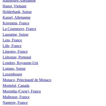
Hambourg Allemagne
Hanoi, Vietnam
Holderbank, Suisse
Kassel, Allemagne
Keremma, France
La Courneuve, France
Lausanne, Suisse
Lens, France
Lille, France
Limoges, France
Lisbonne, Portugal
Londres, Royaume-Uni
Lugano, Suisse
Luxembourg
Monaco, Principauté de Monaco
Montréal, Canada
Morsiglia (Corse), France
Mulhouse, France
Nanterre, France