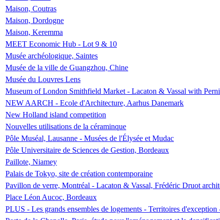
Maison, Coutras
Maison, Dordogne
Maison, Keremma
MEET Economic Hub - Lot 9 & 10
Musée archéologique, Saintes
Musée de la ville de Guangzhou, Chine
Musée du Louvres Lens
Museum of London Smithfield Market - Lacaton & Vassal with Pernil
NEW AARCH - Ecole d'Architecture, Aarhus Danemark
New Holland island competition
Nouvelles utilisations de la céraminque
Pôle Muséal, Lausanne - Musées de l'Élysée et Mudac
Pôle Universitaire de Sciences de Gestion, Bordeaux
Paillote, Niamey
Palais de Tokyo, site de création contemporaine
Pavillon de verre, Montréal - Lacaton & Vassal, Frédéric Druot arch
Place Léon Aucoc, Bordeaux
PLUS - Les grands ensembles de logements - Territoires d'exception 