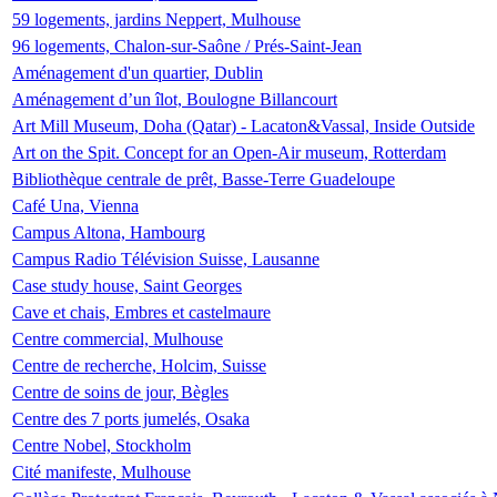
59 logements, jardins Neppert, Mulhouse
96 logements, Chalon-sur-Saône / Prés-Saint-Jean
Aménagement d'un quartier, Dublin
Aménagement d’un îlot, Boulogne Billancourt
Art Mill Museum, Doha (Qatar) - Lacaton&Vassal, Inside Outside
Art on the Spit. Concept for an Open-Air museum, Rotterdam
Bibliothèque centrale de prêt, Basse-Terre Guadeloupe
Café Una, Vienna
Campus Altona, Hambourg
Campus Radio Télévision Suisse, Lausanne
Case study house, Saint Georges
Cave et chais, Embres et castelmaure
Centre commercial, Mulhouse
Centre de recherche, Holcim, Suisse
Centre de soins de jour, Bègles
Centre des 7 ports jumelés, Osaka
Centre Nobel, Stockholm
Cité manifeste, Mulhouse