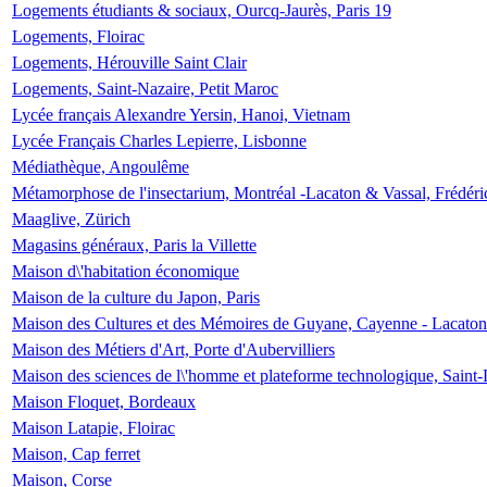
Logements étudiants & sociaux, Ourcq-Jaurès, Paris 19
Logements, Floirac
Logements, Hérouville Saint Clair
Logements, Saint-Nazaire, Petit Maroc
Lycée français Alexandre Yersin, Hanoi, Vietnam
Lycée Français Charles Lepierre, Lisbonne
Médiathèque, Angoulême
Métamorphose de l'insectarium, Montréal -Lacaton & Vassal, Frédéri
Maaglive, Zürich
Magasins généraux, Paris la Villette
Maison d\'habitation économique
Maison de la culture du Japon, Paris
Maison des Cultures et des Mémoires de Guyane, Cayenne - Lacaton
Maison des Métiers d'Art, Porte d'Aubervilliers
Maison des sciences de l\'homme et plateforme technologique, Saint
Maison Floquet, Bordeaux
Maison Latapie, Floirac
Maison, Cap ferret
Maison, Corse