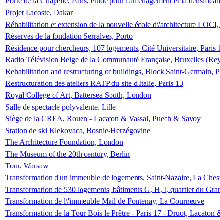
Porte de la Chapelle, Paris, étude pour l'aménagement et la densificat
Projet Lacoste, Dakar
Réhabilitation et extension de la nouvelle école d\'architecture LOCI
Réserves de la fondation Serralves, Porto
Résidence pour chercheurs, 107 logements, Cité Universitaire, Paris 
Radio Télévision Belge de la Communauté Française, Bruxelles (Rey
Rehabilitation and restructuring of buildings, Block Saint-Germain, P
Restructuration des ateliers RATP du site d'Italie, Paris 13
Royal College of Art, Battersea South, London
Salle de spectacle polyvalente, Lille
Siège de la CREA, Rouen - Lacaton & Vassal, Puech & Savoy
Station de ski Klekovaca, Bosnie-Herzégovine
The Architecture Foundation, London
The Museum of the 20th century, Berlin
Tour, Warsaw
Transformation d'un immeuble de logements, Saint-Nazaire, La Ches
Transformation de 530 logements, bâtiments G, H, I, quartier du Gra
Transformation de l\'immeuble Mail de Fontenay, La Courneuve
Transformation de la Tour Bois le Prêtre - Paris 17 - Druot, Lacaton 