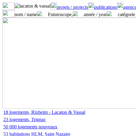
projets / projects
publications
agence
nom / name
Futuroscope,
année / year
catégorie 
18 logements, Rixheim - Lacaton & Vassal
23 logements, Trignac
50 000 logements nouveaux
53 habitations HLM, Saint Nazaire