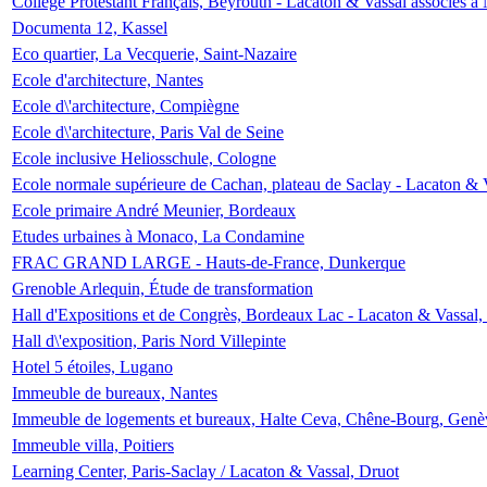
Collège Protestant Français, Beyrouth - Lacaton & Vassal associés à N
Documenta 12, Kassel
Eco quartier, La Vecquerie, Saint-Nazaire
Ecole d'architecture, Nantes
Ecole d\'architecture, Compiègne
Ecole d\'architecture, Paris Val de Seine
Ecole inclusive Heliosschule, Cologne
Ecole normale supérieure de Cachan, plateau de Saclay - Lacaton & 
Ecole primaire André Meunier, Bordeaux
Etudes urbaines à Monaco, La Condamine
FRAC GRAND LARGE - Hauts-de-France, Dunkerque
Grenoble Arlequin, Étude de transformation
Hall d'Expositions et de Congrès, Bordeaux Lac - Lacaton & Vassal
Hall d\'exposition, Paris Nord Villepinte
Hotel 5 étoiles, Lugano
Immeuble de bureaux, Nantes
Immeuble de logements et bureaux, Halte Ceva, Chêne-Bourg, Genè
Immeuble villa, Poitiers
Learning Center, Paris-Saclay / Lacaton & Vassal, Druot