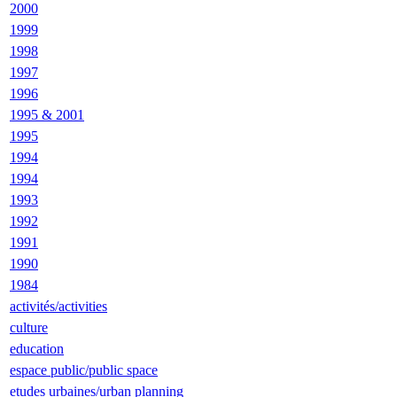
2000
1999
1998
1997
1996
1995 & 2001
1995
1994
1994
1993
1992
1991
1990
1984
activités/activities
culture
education
espace public/public space
etudes urbaines/urban planning