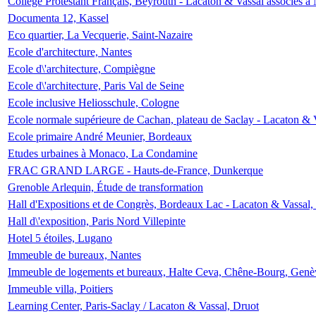
Collège Protestant Français, Beyrouth - Lacaton & Vassal associés à N
Documenta 12, Kassel
Eco quartier, La Vecquerie, Saint-Nazaire
Ecole d'architecture, Nantes
Ecole d\'architecture, Compiègne
Ecole d\'architecture, Paris Val de Seine
Ecole inclusive Heliosschule, Cologne
Ecole normale supérieure de Cachan, plateau de Saclay - Lacaton & 
Ecole primaire André Meunier, Bordeaux
Etudes urbaines à Monaco, La Condamine
FRAC GRAND LARGE - Hauts-de-France, Dunkerque
Grenoble Arlequin, Étude de transformation
Hall d'Expositions et de Congrès, Bordeaux Lac - Lacaton & Vassal
Hall d\'exposition, Paris Nord Villepinte
Hotel 5 étoiles, Lugano
Immeuble de bureaux, Nantes
Immeuble de logements et bureaux, Halte Ceva, Chêne-Bourg, Genè
Immeuble villa, Poitiers
Learning Center, Paris-Saclay / Lacaton & Vassal, Druot