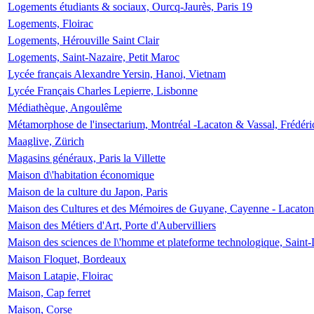
Logements étudiants & sociaux, Ourcq-Jaurès, Paris 19
Logements, Floirac
Logements, Hérouville Saint Clair
Logements, Saint-Nazaire, Petit Maroc
Lycée français Alexandre Yersin, Hanoi, Vietnam
Lycée Français Charles Lepierre, Lisbonne
Médiathèque, Angoulême
Métamorphose de l'insectarium, Montréal -Lacaton & Vassal, Frédéri
Maaglive, Zürich
Magasins généraux, Paris la Villette
Maison d\'habitation économique
Maison de la culture du Japon, Paris
Maison des Cultures et des Mémoires de Guyane, Cayenne - Lacaton
Maison des Métiers d'Art, Porte d'Aubervilliers
Maison des sciences de l\'homme et plateforme technologique, Saint
Maison Floquet, Bordeaux
Maison Latapie, Floirac
Maison, Cap ferret
Maison, Corse