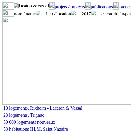
projets / projects
publications
agence
nom / name
lieu / location
2017
catégorie / type
18 logements, Rixheim - Lacaton & Vassal
23 logements, Trignac
50 000 logements nouveaux
53 habitations HLM, Saint Nazaire