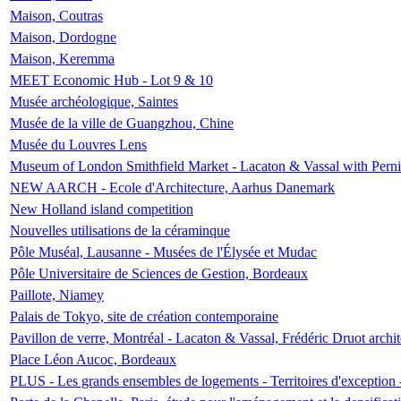
Maison, Coutras
Maison, Dordogne
Maison, Keremma
MEET Economic Hub - Lot 9 & 10
Musée archéologique, Saintes
Musée de la ville de Guangzhou, Chine
Musée du Louvres Lens
Museum of London Smithfield Market - Lacaton & Vassal with Pernil
NEW AARCH - Ecole d'Architecture, Aarhus Danemark
New Holland island competition
Nouvelles utilisations de la céraminque
Pôle Muséal, Lausanne - Musées de l'Élysée et Mudac
Pôle Universitaire de Sciences de Gestion, Bordeaux
Paillote, Niamey
Palais de Tokyo, site de création contemporaine
Pavillon de verre, Montréal - Lacaton & Vassal, Frédéric Druot arch
Place Léon Aucoc, Bordeaux
PLUS - Les grands ensembles de logements - Territoires d'exception 