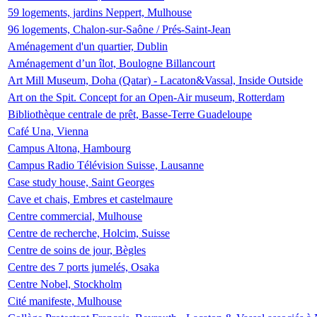
59 logements, jardins Neppert, Mulhouse
96 logements, Chalon-sur-Saône / Prés-Saint-Jean
Aménagement d'un quartier, Dublin
Aménagement d’un îlot, Boulogne Billancourt
Art Mill Museum, Doha (Qatar) - Lacaton&Vassal, Inside Outside
Art on the Spit. Concept for an Open-Air museum, Rotterdam
Bibliothèque centrale de prêt, Basse-Terre Guadeloupe
Café Una, Vienna
Campus Altona, Hambourg
Campus Radio Télévision Suisse, Lausanne
Case study house, Saint Georges
Cave et chais, Embres et castelmaure
Centre commercial, Mulhouse
Centre de recherche, Holcim, Suisse
Centre de soins de jour, Bègles
Centre des 7 ports jumelés, Osaka
Centre Nobel, Stockholm
Cité manifeste, Mulhouse