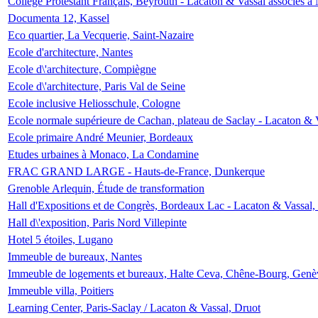
Collège Protestant Français, Beyrouth - Lacaton & Vassal associés à N
Documenta 12, Kassel
Eco quartier, La Vecquerie, Saint-Nazaire
Ecole d'architecture, Nantes
Ecole d\'architecture, Compiègne
Ecole d\'architecture, Paris Val de Seine
Ecole inclusive Heliosschule, Cologne
Ecole normale supérieure de Cachan, plateau de Saclay - Lacaton & 
Ecole primaire André Meunier, Bordeaux
Etudes urbaines à Monaco, La Condamine
FRAC GRAND LARGE - Hauts-de-France, Dunkerque
Grenoble Arlequin, Étude de transformation
Hall d'Expositions et de Congrès, Bordeaux Lac - Lacaton & Vassal
Hall d\'exposition, Paris Nord Villepinte
Hotel 5 étoiles, Lugano
Immeuble de bureaux, Nantes
Immeuble de logements et bureaux, Halte Ceva, Chêne-Bourg, Genè
Immeuble villa, Poitiers
Learning Center, Paris-Saclay / Lacaton & Vassal, Druot