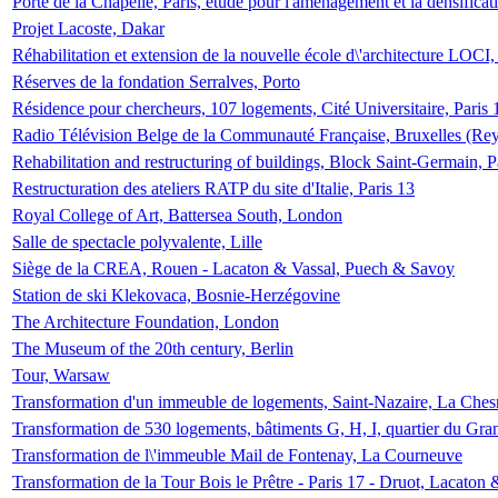
Porte de la Chapelle, Paris, étude pour l'aménagement et la densificat
Projet Lacoste, Dakar
Réhabilitation et extension de la nouvelle école d\'architecture LOCI
Réserves de la fondation Serralves, Porto
Résidence pour chercheurs, 107 logements, Cité Universitaire, Paris 
Radio Télévision Belge de la Communauté Française, Bruxelles (Rey
Rehabilitation and restructuring of buildings, Block Saint-Germain, P
Restructuration des ateliers RATP du site d'Italie, Paris 13
Royal College of Art, Battersea South, London
Salle de spectacle polyvalente, Lille
Siège de la CREA, Rouen - Lacaton & Vassal, Puech & Savoy
Station de ski Klekovaca, Bosnie-Herzégovine
The Architecture Foundation, London
The Museum of the 20th century, Berlin
Tour, Warsaw
Transformation d'un immeuble de logements, Saint-Nazaire, La Ches
Transformation de 530 logements, bâtiments G, H, I, quartier du Gra
Transformation de l\'immeuble Mail de Fontenay, La Courneuve
Transformation de la Tour Bois le Prêtre - Paris 17 - Druot, Lacaton 