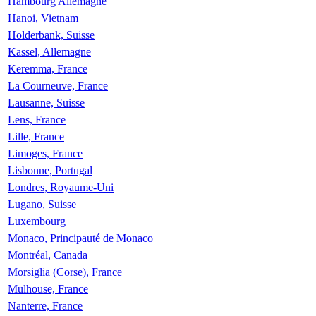
Hambourg Allemagne
Hanoi, Vietnam
Holderbank, Suisse
Kassel, Allemagne
Keremma, France
La Courneuve, France
Lausanne, Suisse
Lens, France
Lille, France
Limoges, France
Lisbonne, Portugal
Londres, Royaume-Uni
Lugano, Suisse
Luxembourg
Monaco, Principauté de Monaco
Montréal, Canada
Morsiglia (Corse), France
Mulhouse, France
Nanterre, France