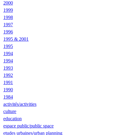
2000
1999
1998
1997
1996
1995 & 2001
1995
1994
1994
1993
1992
1991
1990
1984
activités/activities
culture
education
espace public/public space
etudes urbaines/urban planning