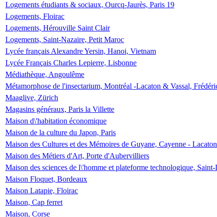
Logements étudiants & sociaux, Ourcq-Jaurès, Paris 19
Logements, Floirac
Logements, Hérouville Saint Clair
Logements, Saint-Nazaire, Petit Maroc
Lycée français Alexandre Yersin, Hanoi, Vietnam
Lycée Français Charles Lepierre, Lisbonne
Médiathèque, Angoulême
Métamorphose de l'insectarium, Montréal -Lacaton & Vassal, Frédéri
Maaglive, Zürich
Magasins généraux, Paris la Villette
Maison d\'habitation économique
Maison de la culture du Japon, Paris
Maison des Cultures et des Mémoires de Guyane, Cayenne - Lacaton
Maison des Métiers d'Art, Porte d'Aubervilliers
Maison des sciences de l\'homme et plateforme technologique, Saint
Maison Floquet, Bordeaux
Maison Latapie, Floirac
Maison, Cap ferret
Maison, Corse