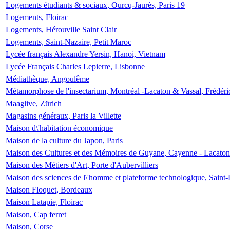
Logements étudiants & sociaux, Ourcq-Jaurès, Paris 19
Logements, Floirac
Logements, Hérouville Saint Clair
Logements, Saint-Nazaire, Petit Maroc
Lycée français Alexandre Yersin, Hanoi, Vietnam
Lycée Français Charles Lepierre, Lisbonne
Médiathèque, Angoulême
Métamorphose de l'insectarium, Montréal -Lacaton & Vassal, Frédéri
Maaglive, Zürich
Magasins généraux, Paris la Villette
Maison d\'habitation économique
Maison de la culture du Japon, Paris
Maison des Cultures et des Mémoires de Guyane, Cayenne - Lacaton
Maison des Métiers d'Art, Porte d'Aubervilliers
Maison des sciences de l\'homme et plateforme technologique, Saint
Maison Floquet, Bordeaux
Maison Latapie, Floirac
Maison, Cap ferret
Maison, Corse