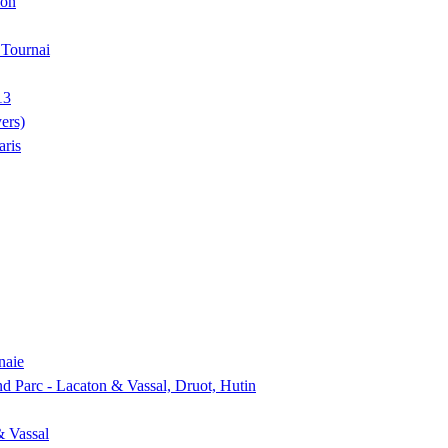
ion
, Tournai
13
ers)
aris
naie
nd Parc - Lacaton & Vassal, Druot, Hutin
& Vassal