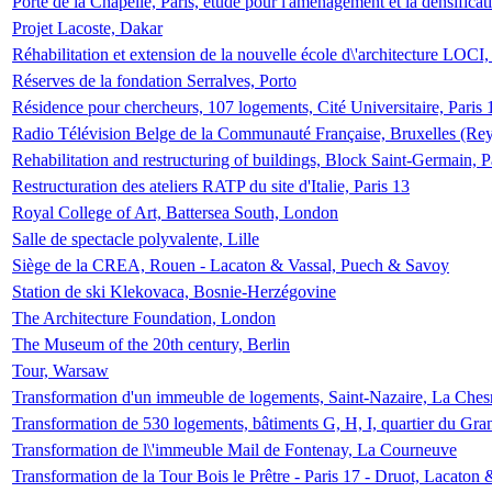
Porte de la Chapelle, Paris, étude pour l'aménagement et la densificat
Projet Lacoste, Dakar
Réhabilitation et extension de la nouvelle école d\'architecture LOCI
Réserves de la fondation Serralves, Porto
Résidence pour chercheurs, 107 logements, Cité Universitaire, Paris 
Radio Télévision Belge de la Communauté Française, Bruxelles (Rey
Rehabilitation and restructuring of buildings, Block Saint-Germain, P
Restructuration des ateliers RATP du site d'Italie, Paris 13
Royal College of Art, Battersea South, London
Salle de spectacle polyvalente, Lille
Siège de la CREA, Rouen - Lacaton & Vassal, Puech & Savoy
Station de ski Klekovaca, Bosnie-Herzégovine
The Architecture Foundation, London
The Museum of the 20th century, Berlin
Tour, Warsaw
Transformation d'un immeuble de logements, Saint-Nazaire, La Ches
Transformation de 530 logements, bâtiments G, H, I, quartier du Gra
Transformation de l\'immeuble Mail de Fontenay, La Courneuve
Transformation de la Tour Bois le Prêtre - Paris 17 - Druot, Lacaton 