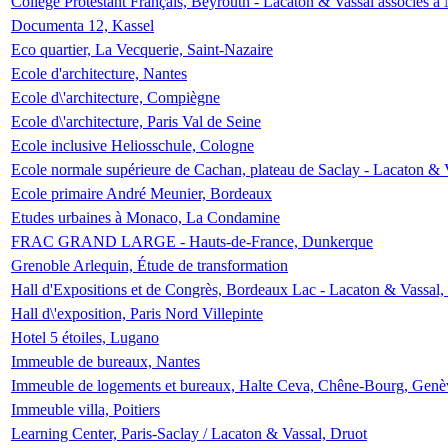
Collège Protestant Français, Beyrouth - Lacaton & Vassal associés à N
Documenta 12, Kassel
Eco quartier, La Vecquerie, Saint-Nazaire
Ecole d'architecture, Nantes
Ecole d\'architecture, Compiègne
Ecole d\'architecture, Paris Val de Seine
Ecole inclusive Heliosschule, Cologne
Ecole normale supérieure de Cachan, plateau de Saclay - Lacaton & 
Ecole primaire André Meunier, Bordeaux
Etudes urbaines à Monaco, La Condamine
FRAC GRAND LARGE - Hauts-de-France, Dunkerque
Grenoble Arlequin, Étude de transformation
Hall d'Expositions et de Congrès, Bordeaux Lac - Lacaton & Vassal
Hall d\'exposition, Paris Nord Villepinte
Hotel 5 étoiles, Lugano
Immeuble de bureaux, Nantes
Immeuble de logements et bureaux, Halte Ceva, Chêne-Bourg, Genè
Immeuble villa, Poitiers
Learning Center, Paris-Saclay / Lacaton & Vassal, Druot