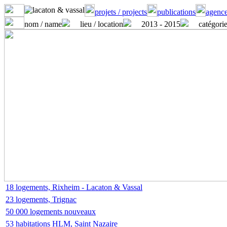
projets / projects
publications
agence
nom / name
lieu / location
2013 - 2015
catégorie
18 logements, Rixheim - Lacaton & Vassal
23 logements, Trignac
50 000 logements nouveaux
53 habitations HLM, Saint Nazaire