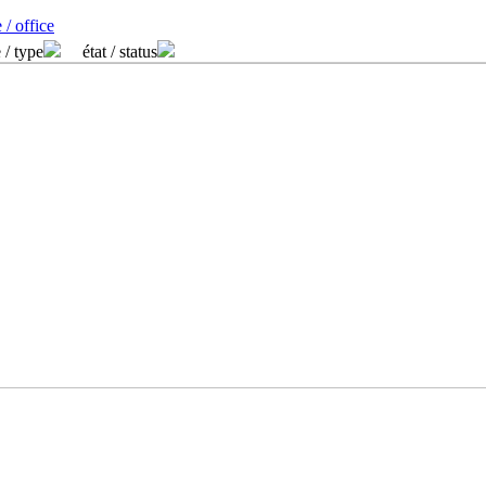
 / office
 / type
état / status