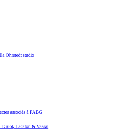
la Ohrstedt studio
itectes associés à FABG
- Druot, Lacaton & Vassal