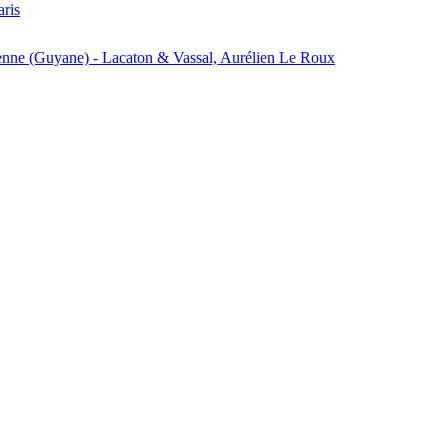
aris
enne (Guyane) - Lacaton & Vassal, Aurélien Le Roux