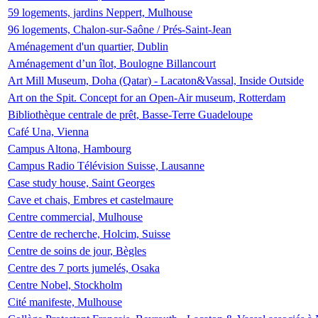
59 logements, jardins Neppert, Mulhouse
96 logements, Chalon-sur-Saône / Prés-Saint-Jean
Aménagement d'un quartier, Dublin
Aménagement d’un îlot, Boulogne Billancourt
Art Mill Museum, Doha (Qatar) - Lacaton&Vassal, Inside Outside
Art on the Spit. Concept for an Open-Air museum, Rotterdam
Bibliothèque centrale de prêt, Basse-Terre Guadeloupe
Café Una, Vienna
Campus Altona, Hambourg
Campus Radio Télévision Suisse, Lausanne
Case study house, Saint Georges
Cave et chais, Embres et castelmaure
Centre commercial, Mulhouse
Centre de recherche, Holcim, Suisse
Centre de soins de jour, Bègles
Centre des 7 ports jumelés, Osaka
Centre Nobel, Stockholm
Cité manifeste, Mulhouse