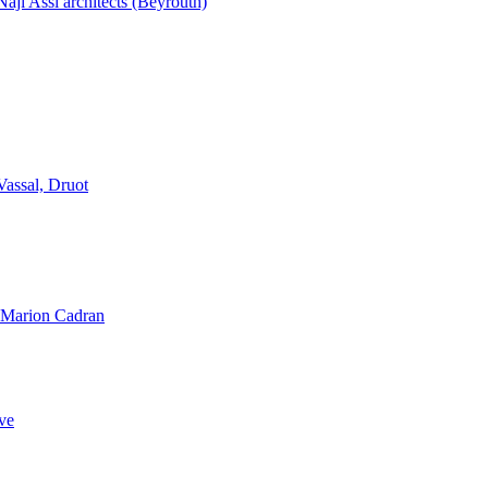
aji Assi architects (Beyrouth)
Vassal, Druot
, Marion Cadran
ve