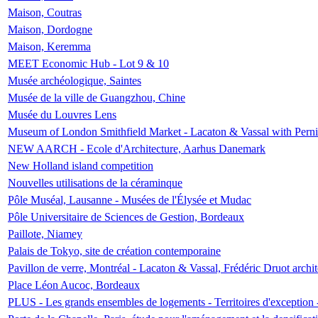
Maison, Coutras
Maison, Dordogne
Maison, Keremma
MEET Economic Hub - Lot 9 & 10
Musée archéologique, Saintes
Musée de la ville de Guangzhou, Chine
Musée du Louvres Lens
Museum of London Smithfield Market - Lacaton & Vassal with Pernil
NEW AARCH - Ecole d'Architecture, Aarhus Danemark
New Holland island competition
Nouvelles utilisations de la céraminque
Pôle Muséal, Lausanne - Musées de l'Élysée et Mudac
Pôle Universitaire de Sciences de Gestion, Bordeaux
Paillote, Niamey
Palais de Tokyo, site de création contemporaine
Pavillon de verre, Montréal - Lacaton & Vassal, Frédéric Druot arch
Place Léon Aucoc, Bordeaux
PLUS - Les grands ensembles de logements - Territoires d'exception 