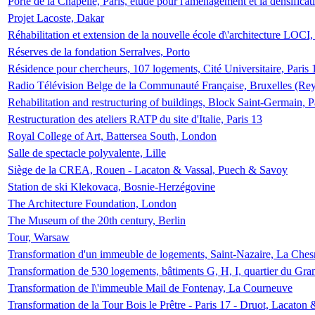
Porte de la Chapelle, Paris, étude pour l'aménagement et la densificat
Projet Lacoste, Dakar
Réhabilitation et extension de la nouvelle école d\'architecture LOCI
Réserves de la fondation Serralves, Porto
Résidence pour chercheurs, 107 logements, Cité Universitaire, Paris 
Radio Télévision Belge de la Communauté Française, Bruxelles (Rey
Rehabilitation and restructuring of buildings, Block Saint-Germain, P
Restructuration des ateliers RATP du site d'Italie, Paris 13
Royal College of Art, Battersea South, London
Salle de spectacle polyvalente, Lille
Siège de la CREA, Rouen - Lacaton & Vassal, Puech & Savoy
Station de ski Klekovaca, Bosnie-Herzégovine
The Architecture Foundation, London
The Museum of the 20th century, Berlin
Tour, Warsaw
Transformation d'un immeuble de logements, Saint-Nazaire, La Ches
Transformation de 530 logements, bâtiments G, H, I, quartier du Gra
Transformation de l\'immeuble Mail de Fontenay, La Courneuve
Transformation de la Tour Bois le Prêtre - Paris 17 - Druot, Lacaton 