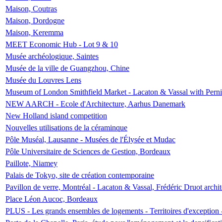
Maison, Coutras
Maison, Dordogne
Maison, Keremma
MEET Economic Hub - Lot 9 & 10
Musée archéologique, Saintes
Musée de la ville de Guangzhou, Chine
Musée du Louvres Lens
Museum of London Smithfield Market - Lacaton & Vassal with Pernil
NEW AARCH - Ecole d'Architecture, Aarhus Danemark
New Holland island competition
Nouvelles utilisations de la céraminque
Pôle Muséal, Lausanne - Musées de l'Élysée et Mudac
Pôle Universitaire de Sciences de Gestion, Bordeaux
Paillote, Niamey
Palais de Tokyo, site de création contemporaine
Pavillon de verre, Montréal - Lacaton & Vassal, Frédéric Druot arch
Place Léon Aucoc, Bordeaux
PLUS - Les grands ensembles de logements - Territoires d'exception 