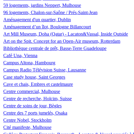
59 logements, jardins Neppert, Mulhouse
96 logements, Chalon-sur-Saône / Prés-Saint-Jean
Aménagement d'un quartier, Dublin
Aménagement d’un îlot, Boulogne Billancourt
Art Mill Museum, Doha (Qatar) - Lacaton&Vassal, Inside Outside
Art on the Spit. Concept for an Open-Air museum, Rotterdam
Bibliothèque centrale de prêt, Basse-Terre Guadeloupe
Café Una, Vienna
Campus Altona, Hambourg
Campus Radio Télévision Suisse, Lausanne
Case study house, Saint Georges
Cave et chais, Embres et castelmaure
Centre commercial, Mulhouse
Centre de recherche, Holcim, Suisse
Centre de soins de jour, Bègles
Centre des 7 ports jumelés, Osaka
Centre Nobel, Stockholm
Cité manifeste, Mulhouse