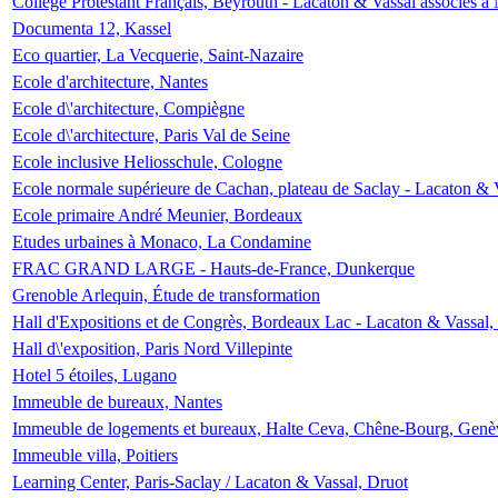
Collège Protestant Français, Beyrouth - Lacaton & Vassal associés à N
Documenta 12, Kassel
Eco quartier, La Vecquerie, Saint-Nazaire
Ecole d'architecture, Nantes
Ecole d\'architecture, Compiègne
Ecole d\'architecture, Paris Val de Seine
Ecole inclusive Heliosschule, Cologne
Ecole normale supérieure de Cachan, plateau de Saclay - Lacaton & 
Ecole primaire André Meunier, Bordeaux
Etudes urbaines à Monaco, La Condamine
FRAC GRAND LARGE - Hauts-de-France, Dunkerque
Grenoble Arlequin, Étude de transformation
Hall d'Expositions et de Congrès, Bordeaux Lac - Lacaton & Vassal
Hall d\'exposition, Paris Nord Villepinte
Hotel 5 étoiles, Lugano
Immeuble de bureaux, Nantes
Immeuble de logements et bureaux, Halte Ceva, Chêne-Bourg, Genè
Immeuble villa, Poitiers
Learning Center, Paris-Saclay / Lacaton & Vassal, Druot