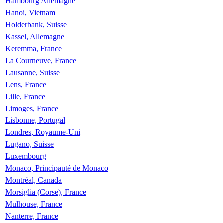
Hambourg Allemagne
Hanoi, Vietnam
Holderbank, Suisse
Kassel, Allemagne
Keremma, France
La Courneuve, France
Lausanne, Suisse
Lens, France
Lille, France
Limoges, France
Lisbonne, Portugal
Londres, Royaume-Uni
Lugano, Suisse
Luxembourg
Monaco, Principauté de Monaco
Montréal, Canada
Morsiglia (Corse), France
Mulhouse, France
Nanterre, France