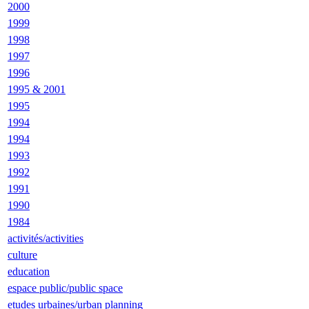
2000
1999
1998
1997
1996
1995 & 2001
1995
1994
1994
1993
1992
1991
1990
1984
activités/activities
culture
education
espace public/public space
etudes urbaines/urban planning