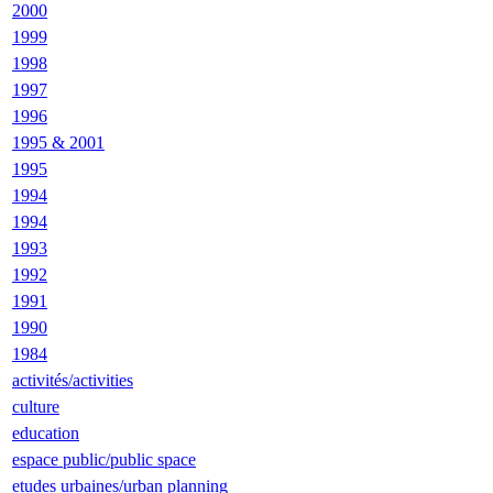
2000
1999
1998
1997
1996
1995 & 2001
1995
1994
1994
1993
1992
1991
1990
1984
activités/activities
culture
education
espace public/public space
etudes urbaines/urban planning