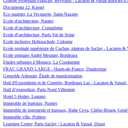
Collège Protestant Français, Beyrouth - Lacaton & Vassal associés à N
Documenta 12, Kassel
Eco quartier, La Vecquerie, Saint-Nazaire
Ecole d'architecture, Nantes
Ecole d\'architecture, Compiègne
Ecole d\'architecture, Paris Val de Seine
Ecole inclusive Heliosschule, Cologne
Ecole normale supérieure de Cachan, plateau de Saclay - Lacaton & 
Ecole primaire André Meunier, Bordeaux
Etudes urbaines à Monaco, La Condamine
FRAC GRAND LARGE - Hauts-de-France, Dunkerque
Grenoble Arlequin, Étude de transformation
Hall d'Expositions et de Congrès, Bordeaux Lac - Lacaton & Vassal
Hall d\'exposition, Paris Nord Villepinte
Hotel 5 étoiles, Lugano
Immeuble de bureaux, Nantes
Immeuble de logements et bureaux, Halte Ceva, Chêne-Bourg, Genè
Immeuble villa, Poitiers
Learning Center, Paris-Saclay / Lacaton & Vassal, Druot