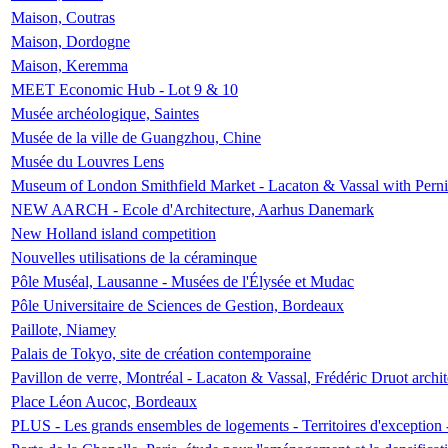
Maison, Coutras
Maison, Dordogne
Maison, Keremma
MEET Economic Hub - Lot 9 & 10
Musée archéologique, Saintes
Musée de la ville de Guangzhou, Chine
Musée du Louvres Lens
Museum of London Smithfield Market - Lacaton & Vassal with Pernil
NEW AARCH - Ecole d'Architecture, Aarhus Danemark
New Holland island competition
Nouvelles utilisations de la céraminque
Pôle Muséal, Lausanne - Musées de l'Élysée et Mudac
Pôle Universitaire de Sciences de Gestion, Bordeaux
Paillote, Niamey
Palais de Tokyo, site de création contemporaine
Pavillon de verre, Montréal - Lacaton & Vassal, Frédéric Druot arch
Place Léon Aucoc, Bordeaux
PLUS - Les grands ensembles de logements - Territoires d'exception 