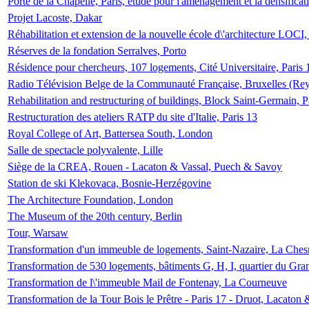
Porte de la Chapelle, Paris, étude pour l'aménagement et la densificat
Projet Lacoste, Dakar
Réhabilitation et extension de la nouvelle école d\'architecture LOCI
Réserves de la fondation Serralves, Porto
Résidence pour chercheurs, 107 logements, Cité Universitaire, Paris 
Radio Télévision Belge de la Communauté Française, Bruxelles (Rey
Rehabilitation and restructuring of buildings, Block Saint-Germain, P
Restructuration des ateliers RATP du site d'Italie, Paris 13
Royal College of Art, Battersea South, London
Salle de spectacle polyvalente, Lille
Siège de la CREA, Rouen - Lacaton & Vassal, Puech & Savoy
Station de ski Klekovaca, Bosnie-Herzégovine
The Architecture Foundation, London
The Museum of the 20th century, Berlin
Tour, Warsaw
Transformation d'un immeuble de logements, Saint-Nazaire, La Ches
Transformation de 530 logements, bâtiments G, H, I, quartier du Gra
Transformation de l\'immeuble Mail de Fontenay, La Courneuve
Transformation de la Tour Bois le Prêtre - Paris 17 - Druot, Lacaton 