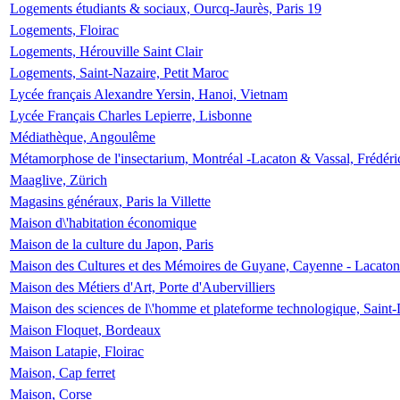
Logements étudiants & sociaux, Ourcq-Jaurès, Paris 19
Logements, Floirac
Logements, Hérouville Saint Clair
Logements, Saint-Nazaire, Petit Maroc
Lycée français Alexandre Yersin, Hanoi, Vietnam
Lycée Français Charles Lepierre, Lisbonne
Médiathèque, Angoulême
Métamorphose de l'insectarium, Montréal -Lacaton & Vassal, Frédéri
Maaglive, Zürich
Magasins généraux, Paris la Villette
Maison d\'habitation économique
Maison de la culture du Japon, Paris
Maison des Cultures et des Mémoires de Guyane, Cayenne - Lacaton
Maison des Métiers d'Art, Porte d'Aubervilliers
Maison des sciences de l\'homme et plateforme technologique, Saint
Maison Floquet, Bordeaux
Maison Latapie, Floirac
Maison, Cap ferret
Maison, Corse