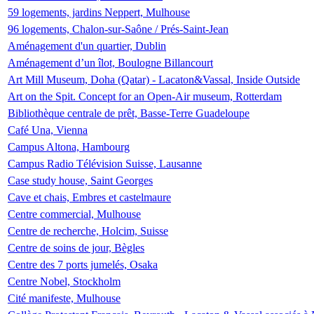
59 logements, jardins Neppert, Mulhouse
96 logements, Chalon-sur-Saône / Prés-Saint-Jean
Aménagement d'un quartier, Dublin
Aménagement d’un îlot, Boulogne Billancourt
Art Mill Museum, Doha (Qatar) - Lacaton&Vassal, Inside Outside
Art on the Spit. Concept for an Open-Air museum, Rotterdam
Bibliothèque centrale de prêt, Basse-Terre Guadeloupe
Café Una, Vienna
Campus Altona, Hambourg
Campus Radio Télévision Suisse, Lausanne
Case study house, Saint Georges
Cave et chais, Embres et castelmaure
Centre commercial, Mulhouse
Centre de recherche, Holcim, Suisse
Centre de soins de jour, Bègles
Centre des 7 ports jumelés, Osaka
Centre Nobel, Stockholm
Cité manifeste, Mulhouse