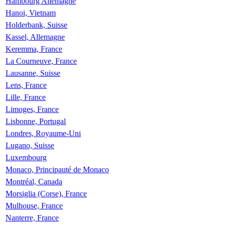
Hambourg Allemagne
Hanoi, Vietnam
Holderbank, Suisse
Kassel, Allemagne
Keremma, France
La Courneuve, France
Lausanne, Suisse
Lens, France
Lille, France
Limoges, France
Lisbonne, Portugal
Londres, Royaume-Uni
Lugano, Suisse
Luxembourg
Monaco, Principauté de Monaco
Montréal, Canada
Morsiglia (Corse), France
Mulhouse, France
Nanterre, France