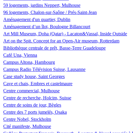
59 logements, jardins Neppert, Mulhouse
96 logements, Chalon-sur-Saône / Prés-Saint-Jean
Aménagement d'un quartier, Dublin
Aménagement d’un îlot, Boulogne Billancourt
Art Mill Museum, Doha (Qatar) - Lacaton&Vassal, Inside Outside
Art on the Spit. Concept for an Open-Air museum, Rotterdam
Bibliothèque centrale de prêt, Basse-Terre Guadeloupe
Café Una, Vienna
Campus Altona, Hambourg
Campus Radio Télévision Suisse, Lausanne
Case study house, Saint Georges
Cave et chais, Embres et castelmaure
Centre commercial, Mulhouse
Centre de recherche, Holcim, Suisse
Centre de soins de jour, Bègles
Centre des 7 ports jumelés, Osaka
Centre Nobel, Stockholm
Cité manifeste, Mulhouse