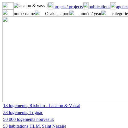
projets / projects
publications
agence
nom / name
Osaka, Japon
année / year
catégorie
18 logements, Rixheim - Lacaton & Vassal
23 logements, Trignac
50 000 logements nouveaux
53 habitations HLM, Saint Nazaire