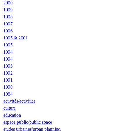
2000
1999
1998
1997
1996
1995 & 2001
1995
1994
1994
1993
1992
1991
1990
1984
activités/activities
culture
education
espace public/public space
etudes urbaines/urban planning