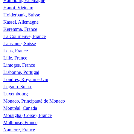
Hambourg Allemagne
Hanoi, Vietnam
Holderbank, Suisse
Kassel, Allemagne
Keremma, France
La Courneuve, France
Lausanne, Suisse
Lens, France
Lille, France
Limoges, France
Lisbonne, Portugal
Londres, Royaume-Uni
Lugano, Suisse
Luxembourg
Monaco, Principauté de Monaco
Montréal, Canada
Morsiglia (Corse), France
Mulhouse, France
Nanterre, France