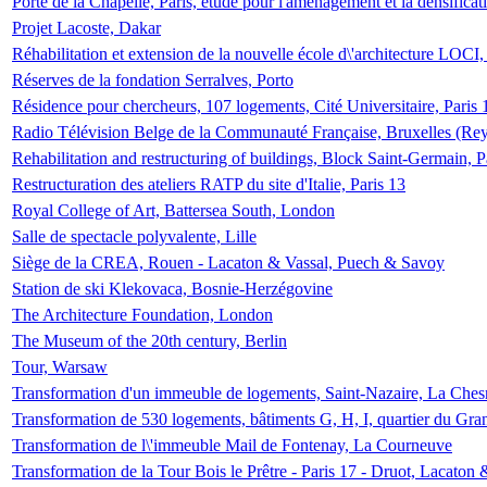
Porte de la Chapelle, Paris, étude pour l'aménagement et la densificat
Projet Lacoste, Dakar
Réhabilitation et extension de la nouvelle école d\'architecture LOCI
Réserves de la fondation Serralves, Porto
Résidence pour chercheurs, 107 logements, Cité Universitaire, Paris 
Radio Télévision Belge de la Communauté Française, Bruxelles (Rey
Rehabilitation and restructuring of buildings, Block Saint-Germain, P
Restructuration des ateliers RATP du site d'Italie, Paris 13
Royal College of Art, Battersea South, London
Salle de spectacle polyvalente, Lille
Siège de la CREA, Rouen - Lacaton & Vassal, Puech & Savoy
Station de ski Klekovaca, Bosnie-Herzégovine
The Architecture Foundation, London
The Museum of the 20th century, Berlin
Tour, Warsaw
Transformation d'un immeuble de logements, Saint-Nazaire, La Ches
Transformation de 530 logements, bâtiments G, H, I, quartier du Gra
Transformation de l\'immeuble Mail de Fontenay, La Courneuve
Transformation de la Tour Bois le Prêtre - Paris 17 - Druot, Lacaton 