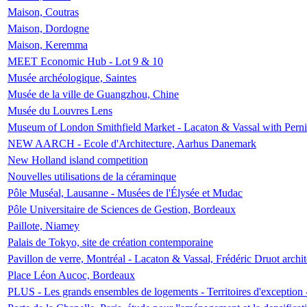
Maison, Coutras
Maison, Dordogne
Maison, Keremma
MEET Economic Hub - Lot 9 & 10
Musée archéologique, Saintes
Musée de la ville de Guangzhou, Chine
Musée du Louvres Lens
Museum of London Smithfield Market - Lacaton & Vassal with Pernil
NEW AARCH - Ecole d'Architecture, Aarhus Danemark
New Holland island competition
Nouvelles utilisations de la céraminque
Pôle Muséal, Lausanne - Musées de l'Élysée et Mudac
Pôle Universitaire de Sciences de Gestion, Bordeaux
Paillote, Niamey
Palais de Tokyo, site de création contemporaine
Pavillon de verre, Montréal - Lacaton & Vassal, Frédéric Druot arch
Place Léon Aucoc, Bordeaux
PLUS - Les grands ensembles de logements - Territoires d'exception 