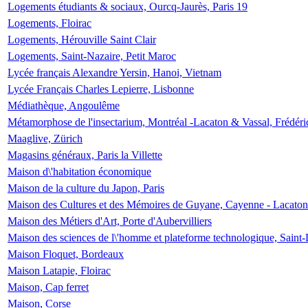
Logements étudiants & sociaux, Ourcq-Jaurès, Paris 19
Logements, Floirac
Logements, Hérouville Saint Clair
Logements, Saint-Nazaire, Petit Maroc
Lycée français Alexandre Yersin, Hanoi, Vietnam
Lycée Français Charles Lepierre, Lisbonne
Médiathèque, Angoulême
Métamorphose de l'insectarium, Montréal -Lacaton & Vassal, Frédéri
Maaglive, Zürich
Magasins généraux, Paris la Villette
Maison d\'habitation économique
Maison de la culture du Japon, Paris
Maison des Cultures et des Mémoires de Guyane, Cayenne - Lacaton
Maison des Métiers d'Art, Porte d'Aubervilliers
Maison des sciences de l\'homme et plateforme technologique, Saint
Maison Floquet, Bordeaux
Maison Latapie, Floirac
Maison, Cap ferret
Maison, Corse