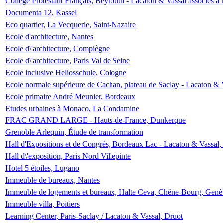
Collège Protestant Français, Beyrouth - Lacaton & Vassal associés à N
Documenta 12, Kassel
Eco quartier, La Vecquerie, Saint-Nazaire
Ecole d'architecture, Nantes
Ecole d\'architecture, Compiègne
Ecole d\'architecture, Paris Val de Seine
Ecole inclusive Heliosschule, Cologne
Ecole normale supérieure de Cachan, plateau de Saclay - Lacaton & 
Ecole primaire André Meunier, Bordeaux
Etudes urbaines à Monaco, La Condamine
FRAC GRAND LARGE - Hauts-de-France, Dunkerque
Grenoble Arlequin, Étude de transformation
Hall d'Expositions et de Congrès, Bordeaux Lac - Lacaton & Vassal
Hall d\'exposition, Paris Nord Villepinte
Hotel 5 étoiles, Lugano
Immeuble de bureaux, Nantes
Immeuble de logements et bureaux, Halte Ceva, Chêne-Bourg, Genè
Immeuble villa, Poitiers
Learning Center, Paris-Saclay / Lacaton & Vassal, Druot