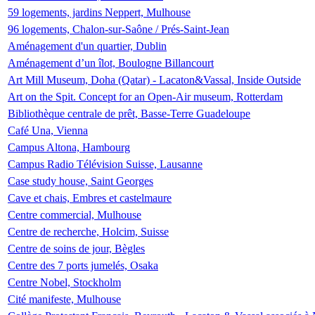
59 logements, jardins Neppert, Mulhouse
96 logements, Chalon-sur-Saône / Prés-Saint-Jean
Aménagement d'un quartier, Dublin
Aménagement d’un îlot, Boulogne Billancourt
Art Mill Museum, Doha (Qatar) - Lacaton&Vassal, Inside Outside
Art on the Spit. Concept for an Open-Air museum, Rotterdam
Bibliothèque centrale de prêt, Basse-Terre Guadeloupe
Café Una, Vienna
Campus Altona, Hambourg
Campus Radio Télévision Suisse, Lausanne
Case study house, Saint Georges
Cave et chais, Embres et castelmaure
Centre commercial, Mulhouse
Centre de recherche, Holcim, Suisse
Centre de soins de jour, Bègles
Centre des 7 ports jumelés, Osaka
Centre Nobel, Stockholm
Cité manifeste, Mulhouse