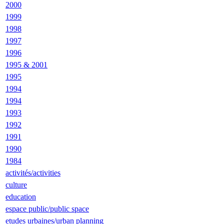
2000
1999
1998
1997
1996
1995 & 2001
1995
1994
1994
1993
1992
1991
1990
1984
activités/activities
culture
education
espace public/public space
etudes urbaines/urban planning