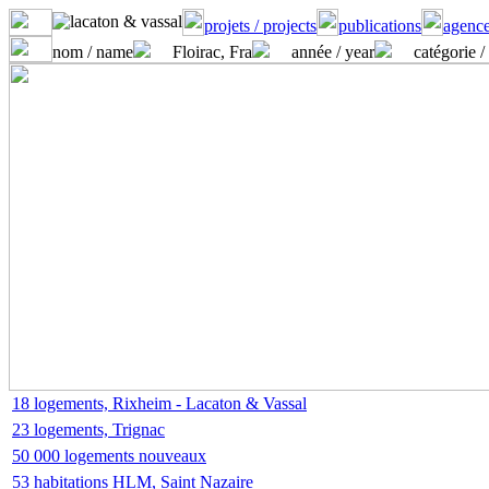
projets / projects
publications
agence
nom / name
Floirac, Fra
année / year
catégorie /
18 logements, Rixheim - Lacaton & Vassal
23 logements, Trignac
50 000 logements nouveaux
53 habitations HLM, Saint Nazaire