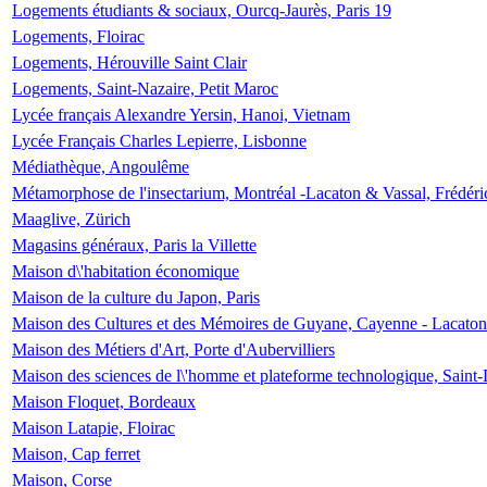
Logements étudiants & sociaux, Ourcq-Jaurès, Paris 19
Logements, Floirac
Logements, Hérouville Saint Clair
Logements, Saint-Nazaire, Petit Maroc
Lycée français Alexandre Yersin, Hanoi, Vietnam
Lycée Français Charles Lepierre, Lisbonne
Médiathèque, Angoulême
Métamorphose de l'insectarium, Montréal -Lacaton & Vassal, Frédéri
Maaglive, Zürich
Magasins généraux, Paris la Villette
Maison d\'habitation économique
Maison de la culture du Japon, Paris
Maison des Cultures et des Mémoires de Guyane, Cayenne - Lacaton
Maison des Métiers d'Art, Porte d'Aubervilliers
Maison des sciences de l\'homme et plateforme technologique, Saint
Maison Floquet, Bordeaux
Maison Latapie, Floirac
Maison, Cap ferret
Maison, Corse