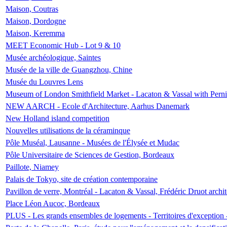
Maison, Coutras
Maison, Dordogne
Maison, Keremma
MEET Economic Hub - Lot 9 & 10
Musée archéologique, Saintes
Musée de la ville de Guangzhou, Chine
Musée du Louvres Lens
Museum of London Smithfield Market - Lacaton & Vassal with Pernil
NEW AARCH - Ecole d'Architecture, Aarhus Danemark
New Holland island competition
Nouvelles utilisations de la céraminque
Pôle Muséal, Lausanne - Musées de l'Élysée et Mudac
Pôle Universitaire de Sciences de Gestion, Bordeaux
Paillote, Niamey
Palais de Tokyo, site de création contemporaine
Pavillon de verre, Montréal - Lacaton & Vassal, Frédéric Druot arch
Place Léon Aucoc, Bordeaux
PLUS - Les grands ensembles de logements - Territoires d'exception 