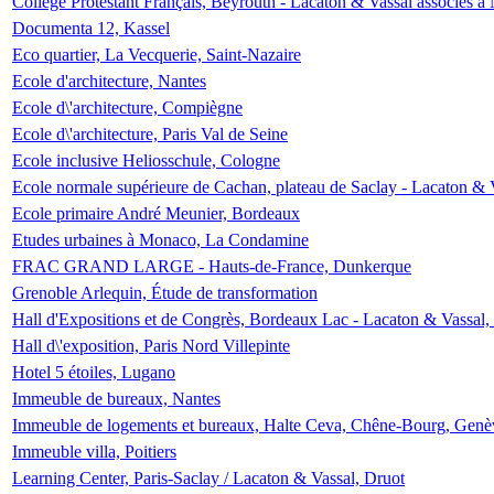
Collège Protestant Français, Beyrouth - Lacaton & Vassal associés à N
Documenta 12, Kassel
Eco quartier, La Vecquerie, Saint-Nazaire
Ecole d'architecture, Nantes
Ecole d\'architecture, Compiègne
Ecole d\'architecture, Paris Val de Seine
Ecole inclusive Heliosschule, Cologne
Ecole normale supérieure de Cachan, plateau de Saclay - Lacaton & 
Ecole primaire André Meunier, Bordeaux
Etudes urbaines à Monaco, La Condamine
FRAC GRAND LARGE - Hauts-de-France, Dunkerque
Grenoble Arlequin, Étude de transformation
Hall d'Expositions et de Congrès, Bordeaux Lac - Lacaton & Vassal
Hall d\'exposition, Paris Nord Villepinte
Hotel 5 étoiles, Lugano
Immeuble de bureaux, Nantes
Immeuble de logements et bureaux, Halte Ceva, Chêne-Bourg, Genè
Immeuble villa, Poitiers
Learning Center, Paris-Saclay / Lacaton & Vassal, Druot