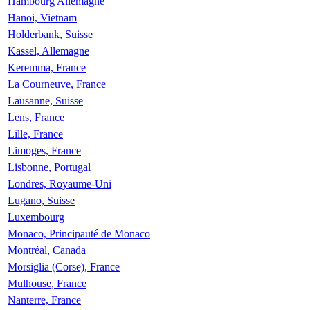
Hambourg Allemagne
Hanoi, Vietnam
Holderbank, Suisse
Kassel, Allemagne
Keremma, France
La Courneuve, France
Lausanne, Suisse
Lens, France
Lille, France
Limoges, France
Lisbonne, Portugal
Londres, Royaume-Uni
Lugano, Suisse
Luxembourg
Monaco, Principauté de Monaco
Montréal, Canada
Morsiglia (Corse), France
Mulhouse, France
Nanterre, France