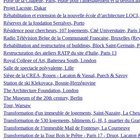
Porte de la Chapelle, Paris, étude pour l'aménagement et la densificat
Projet Lacoste, Dakar
Réhabilitation et extension de la nouvelle école d\'architecture LOCI
Réserves de la fondation Serralves, Porto
Résidence pour chercheurs, 107 logements, Cité Universitaire, Paris 
Radio Télévision Belge de la Communauté Française, Bruxelles (Rey
Rehabilitation and restructuring of buildings, Block Saint-Germain, P
Restructuration des ateliers RATP du site d'Italie, Paris 13
Royal College of Art, Battersea South, London
Salle de spectacle polyvalente, Lille
Siège de la CREA, Rouen - Lacaton & Vassal, Puech & Savoy
Station de ski Klekovaca, Bosnie-Herzégovine
The Architecture Foundation, London
The Museum of the 20th century, Berlin
Tour, Warsaw
Transformation d'un immeuble de logements, Saint-Nazaire, La Ches
Transformation de 530 logements, bâtiments G, H, I, quartier du Gra
Transformation de l\'immeuble Mail de Fontenay, La Courneuve
Transformation de la Tour Bois le Prêtre - Paris 17 - Druot, Lacaton 