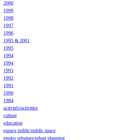
2000
1999
1998
1997
1996
1995 & 2001
1995
1994
1994
1993
1992
1991
1990
1984
activités/activities
culture
education
espace public/public space
etudes urbaines/urban planning