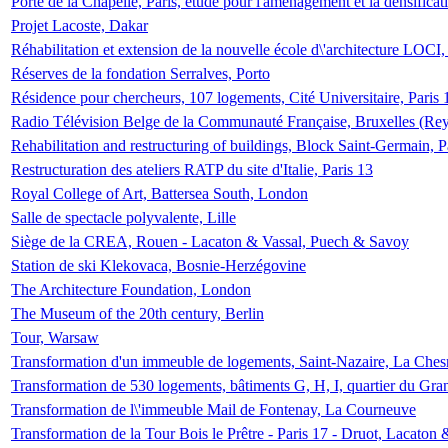
Porte de la Chapelle, Paris, étude pour l'aménagement et la densificat
Projet Lacoste, Dakar
Réhabilitation et extension de la nouvelle école d\'architecture LOCI
Réserves de la fondation Serralves, Porto
Résidence pour chercheurs, 107 logements, Cité Universitaire, Paris 
Radio Télévision Belge de la Communauté Française, Bruxelles (Rey
Rehabilitation and restructuring of buildings, Block Saint-Germain, P
Restructuration des ateliers RATP du site d'Italie, Paris 13
Royal College of Art, Battersea South, London
Salle de spectacle polyvalente, Lille
Siège de la CREA, Rouen - Lacaton & Vassal, Puech & Savoy
Station de ski Klekovaca, Bosnie-Herzégovine
The Architecture Foundation, London
The Museum of the 20th century, Berlin
Tour, Warsaw
Transformation d'un immeuble de logements, Saint-Nazaire, La Ches
Transformation de 530 logements, bâtiments G, H, I, quartier du Gra
Transformation de l\'immeuble Mail de Fontenay, La Courneuve
Transformation de la Tour Bois le Prêtre - Paris 17 - Druot, Lacaton 