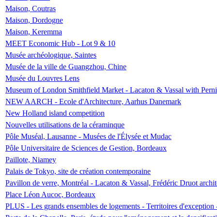
Maison, Coutras
Maison, Dordogne
Maison, Keremma
MEET Economic Hub - Lot 9 & 10
Musée archéologique, Saintes
Musée de la ville de Guangzhou, Chine
Musée du Louvres Lens
Museum of London Smithfield Market - Lacaton & Vassal with Pernil
NEW AARCH - Ecole d'Architecture, Aarhus Danemark
New Holland island competition
Nouvelles utilisations de la céraminque
Pôle Muséal, Lausanne - Musées de l'Élysée et Mudac
Pôle Universitaire de Sciences de Gestion, Bordeaux
Paillote, Niamey
Palais de Tokyo, site de création contemporaine
Pavillon de verre, Montréal - Lacaton & Vassal, Frédéric Druot arch
Place Léon Aucoc, Bordeaux
PLUS - Les grands ensembles de logements - Territoires d'exception 