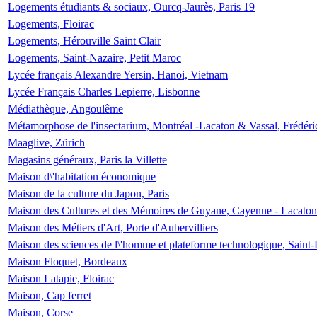
Logements étudiants & sociaux, Ourcq-Jaurès, Paris 19
Logements, Floirac
Logements, Hérouville Saint Clair
Logements, Saint-Nazaire, Petit Maroc
Lycée français Alexandre Yersin, Hanoi, Vietnam
Lycée Français Charles Lepierre, Lisbonne
Médiathèque, Angoulême
Métamorphose de l'insectarium, Montréal -Lacaton & Vassal, Frédéri
Maaglive, Zürich
Magasins généraux, Paris la Villette
Maison d\'habitation économique
Maison de la culture du Japon, Paris
Maison des Cultures et des Mémoires de Guyane, Cayenne - Lacaton
Maison des Métiers d'Art, Porte d'Aubervilliers
Maison des sciences de l\'homme et plateforme technologique, Saint
Maison Floquet, Bordeaux
Maison Latapie, Floirac
Maison, Cap ferret
Maison, Corse