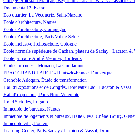
Collège Protestant Français, Beyrouth - Lacaton & Vassal associés à N
Documenta 12, Kassel
Eco quartier, La Vecquerie, Saint-Nazaire
Ecole d'architecture, Nantes
Ecole d\'architecture, Compiègne
Ecole d\'architecture, Paris Val de Seine
Ecole inclusive Heliosschule, Cologne
Ecole normale supérieure de Cachan, plateau de Saclay - Lacaton & 
Ecole primaire André Meunier, Bordeaux
Etudes urbaines à Monaco, La Condamine
FRAC GRAND LARGE - Hauts-de-France, Dunkerque
Grenoble Arlequin, Étude de transformation
Hall d'Expositions et de Congrès, Bordeaux Lac - Lacaton & Vassal
Hall d\'exposition, Paris Nord Villepinte
Hotel 5 étoiles, Lugano
Immeuble de bureaux, Nantes
Immeuble de logements et bureaux, Halte Ceva, Chêne-Bourg, Genè
Immeuble villa, Poitiers
Learning Center, Paris-Saclay / Lacaton & Vassal, Druot