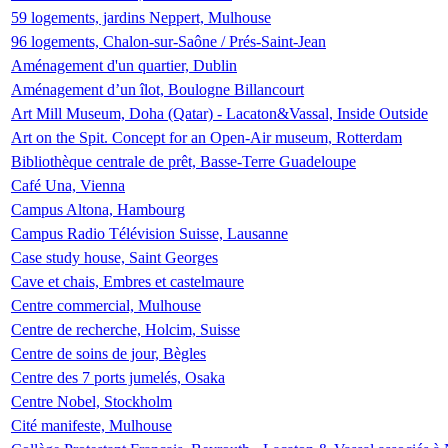
59 logements, jardins Neppert, Mulhouse
96 logements, Chalon-sur-Saône / Prés-Saint-Jean
Aménagement d'un quartier, Dublin
Aménagement d’un îlot, Boulogne Billancourt
Art Mill Museum, Doha (Qatar) - Lacaton&Vassal, Inside Outside
Art on the Spit. Concept for an Open-Air museum, Rotterdam
Bibliothèque centrale de prêt, Basse-Terre Guadeloupe
Café Una, Vienna
Campus Altona, Hambourg
Campus Radio Télévision Suisse, Lausanne
Case study house, Saint Georges
Cave et chais, Embres et castelmaure
Centre commercial, Mulhouse
Centre de recherche, Holcim, Suisse
Centre de soins de jour, Bègles
Centre des 7 ports jumelés, Osaka
Centre Nobel, Stockholm
Cité manifeste, Mulhouse