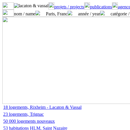
projets / projects
publications
agence
nom / name
Paris, Franc
année / year
catégorie /
18 logements, Rixheim - Lacaton & Vassal
23 logements, Trignac
50 000 logements nouveaux
53 habitations HLM, Saint Nazaire