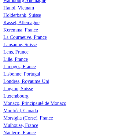
Hambourg Allemagne
Hanoi, Vietnam
Holderbank, Suisse
Kassel, Allemagne
Keremma, France
La Courneuve, France
Lausanne, Suisse
Lens, France
Lille, France
Limoges, France
Lisbonne, Portugal
Londres, Royaume-Uni
Lugano, Suisse
Luxembourg
Monaco, Principauté de Monaco
Montréal, Canada
Morsiglia (Corse), France
Mulhouse, France
Nanterre, France