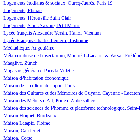
Logements étudiants & sociaux, Ourcq-Jaurès, Paris 19
Logements, Floirac
Logements, Hérouville Saint Clair
Logements, Saint-Nazaire, Petit Maroc
Lycée français Alexandre Yersin, Hanoi, Vietnam
Lycée Français Charles Lepierre, Lisbonne
Médiathèque, Angoulême
Métamorphose de l'insectarium, Montréal -Lacaton & Vassal, Frédéri
Maaglive, Zürich
Magasins généraux, Paris la Villette
Maison d\'habitation économique
Maison de la culture du Japon, Paris
Maison des Cultures et des Mémoires de Guyane, Cayenne - Lacaton
Maison des Métiers d'Art, Porte d'Aubervilliers
Maison des sciences de l\'homme et plateforme technologique, Saint
Maison Floquet, Bordeaux
Maison Latapie, Floirac
Maison, Cap ferret
Maison, Corse