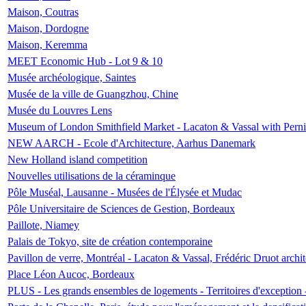
Maison, Coutras
Maison, Dordogne
Maison, Keremma
MEET Economic Hub - Lot 9 & 10
Musée archéologique, Saintes
Musée de la ville de Guangzhou, Chine
Musée du Louvres Lens
Museum of London Smithfield Market - Lacaton & Vassal with Pernil
NEW AARCH - Ecole d'Architecture, Aarhus Danemark
New Holland island competition
Nouvelles utilisations de la céraminque
Pôle Muséal, Lausanne - Musées de l'Élysée et Mudac
Pôle Universitaire de Sciences de Gestion, Bordeaux
Paillote, Niamey
Palais de Tokyo, site de création contemporaine
Pavillon de verre, Montréal - Lacaton & Vassal, Frédéric Druot arch
Place Léon Aucoc, Bordeaux
PLUS - Les grands ensembles de logements - Territoires d'exception 