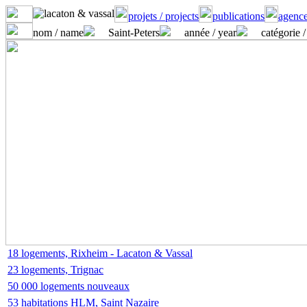
projets / projects
publications
agence
nom / name
Saint-Peters
année / year
catégorie /
18 logements, Rixheim - Lacaton & Vassal
23 logements, Trignac
50 000 logements nouveaux
53 habitations HLM, Saint Nazaire