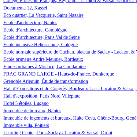
Collège Protestant Français, Beyrouth - Lacaton & Vassal associés à N
Documenta 12, Kassel
Eco quartier, La Vecquerie, Saint-Nazaire
Ecole d'architecture, Nantes
Ecole d\'architecture, Compiègne
Ecole d\'architecture, Paris Val de Seine
Ecole inclusive Heliosschule, Cologne
Ecole normale supérieure de Cachan, plateau de Saclay - Lacaton & 
Ecole primaire André Meunier, Bordeaux
Etudes urbaines à Monaco, La Condamine
FRAC GRAND LARGE - Hauts-de-France, Dunkerque
Grenoble Arlequin, Étude de transformation
Hall d'Expositions et de Congrès, Bordeaux Lac - Lacaton & Vassal
Hall d\'exposition, Paris Nord Villepinte
Hotel 5 étoiles, Lugano
Immeuble de bureaux, Nantes
Immeuble de logements et bureaux, Halte Ceva, Chêne-Bourg, Genè
Immeuble villa, Poitiers
Learning Center, Paris-Saclay / Lacaton & Vassal, Druot