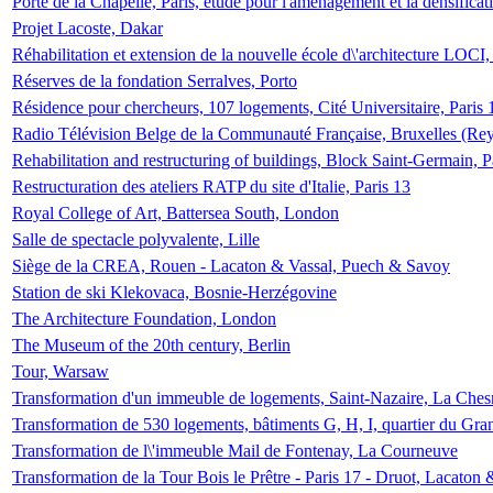
Porte de la Chapelle, Paris, étude pour l'aménagement et la densificat
Projet Lacoste, Dakar
Réhabilitation et extension de la nouvelle école d\'architecture LOCI
Réserves de la fondation Serralves, Porto
Résidence pour chercheurs, 107 logements, Cité Universitaire, Paris 
Radio Télévision Belge de la Communauté Française, Bruxelles (Rey
Rehabilitation and restructuring of buildings, Block Saint-Germain, P
Restructuration des ateliers RATP du site d'Italie, Paris 13
Royal College of Art, Battersea South, London
Salle de spectacle polyvalente, Lille
Siège de la CREA, Rouen - Lacaton & Vassal, Puech & Savoy
Station de ski Klekovaca, Bosnie-Herzégovine
The Architecture Foundation, London
The Museum of the 20th century, Berlin
Tour, Warsaw
Transformation d'un immeuble de logements, Saint-Nazaire, La Ches
Transformation de 530 logements, bâtiments G, H, I, quartier du Gra
Transformation de l\'immeuble Mail de Fontenay, La Courneuve
Transformation de la Tour Bois le Prêtre - Paris 17 - Druot, Lacaton 