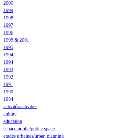
2000
1999
1998
1997
1996
1995 & 2001
1995
1994
1994
1993
1992
1991
1990
1984
activités/activities
culture
education
espace public/public space
etudes urbaines/urban planning