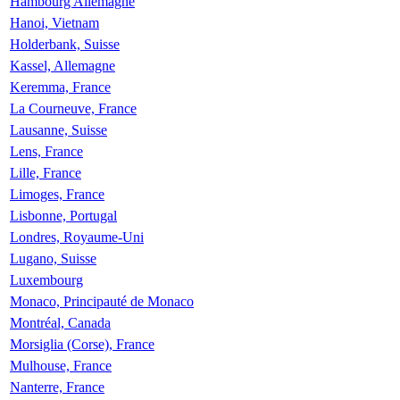
Hambourg Allemagne
Hanoi, Vietnam
Holderbank, Suisse
Kassel, Allemagne
Keremma, France
La Courneuve, France
Lausanne, Suisse
Lens, France
Lille, France
Limoges, France
Lisbonne, Portugal
Londres, Royaume-Uni
Lugano, Suisse
Luxembourg
Monaco, Principauté de Monaco
Montréal, Canada
Morsiglia (Corse), France
Mulhouse, France
Nanterre, France