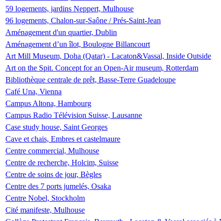
59 logements, jardins Neppert, Mulhouse
96 logements, Chalon-sur-Saône / Prés-Saint-Jean
Aménagement d'un quartier, Dublin
Aménagement d’un îlot, Boulogne Billancourt
Art Mill Museum, Doha (Qatar) - Lacaton&Vassal, Inside Outside
Art on the Spit. Concept for an Open-Air museum, Rotterdam
Bibliothèque centrale de prêt, Basse-Terre Guadeloupe
Café Una, Vienna
Campus Altona, Hambourg
Campus Radio Télévision Suisse, Lausanne
Case study house, Saint Georges
Cave et chais, Embres et castelmaure
Centre commercial, Mulhouse
Centre de recherche, Holcim, Suisse
Centre de soins de jour, Bègles
Centre des 7 ports jumelés, Osaka
Centre Nobel, Stockholm
Cité manifeste, Mulhouse