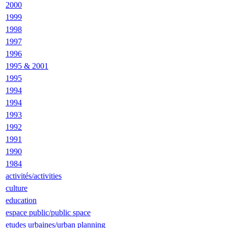
2000
1999
1998
1997
1996
1995 & 2001
1995
1994
1994
1993
1992
1991
1990
1984
activités/activities
culture
education
espace public/public space
etudes urbaines/urban planning