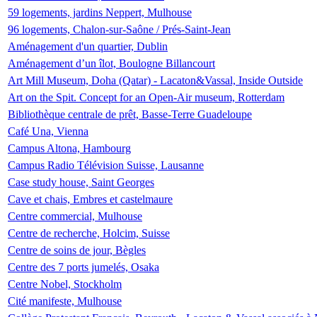
59 logements, jardins Neppert, Mulhouse
96 logements, Chalon-sur-Saône / Prés-Saint-Jean
Aménagement d'un quartier, Dublin
Aménagement d’un îlot, Boulogne Billancourt
Art Mill Museum, Doha (Qatar) - Lacaton&Vassal, Inside Outside
Art on the Spit. Concept for an Open-Air museum, Rotterdam
Bibliothèque centrale de prêt, Basse-Terre Guadeloupe
Café Una, Vienna
Campus Altona, Hambourg
Campus Radio Télévision Suisse, Lausanne
Case study house, Saint Georges
Cave et chais, Embres et castelmaure
Centre commercial, Mulhouse
Centre de recherche, Holcim, Suisse
Centre de soins de jour, Bègles
Centre des 7 ports jumelés, Osaka
Centre Nobel, Stockholm
Cité manifeste, Mulhouse