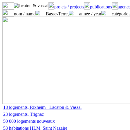
projets / projects
publications
agence
nom / name
Basse-Terre,
année / year
catégorie 
18 logements, Rixheim - Lacaton & Vassal
23 logements, Trignac
50 000 logements nouveaux
53 habitations HLM, Saint Nazaire