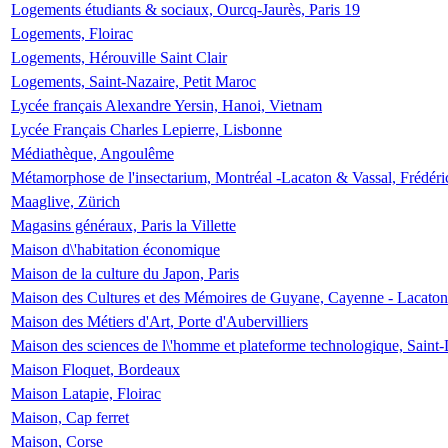
Logements étudiants & sociaux, Ourcq-Jaurès, Paris 19
Logements, Floirac
Logements, Hérouville Saint Clair
Logements, Saint-Nazaire, Petit Maroc
Lycée français Alexandre Yersin, Hanoi, Vietnam
Lycée Français Charles Lepierre, Lisbonne
Médiathèque, Angoulême
Métamorphose de l'insectarium, Montréal -Lacaton & Vassal, Frédéri
Maaglive, Zürich
Magasins généraux, Paris la Villette
Maison d\'habitation économique
Maison de la culture du Japon, Paris
Maison des Cultures et des Mémoires de Guyane, Cayenne - Lacaton
Maison des Métiers d'Art, Porte d'Aubervilliers
Maison des sciences de l\'homme et plateforme technologique, Saint
Maison Floquet, Bordeaux
Maison Latapie, Floirac
Maison, Cap ferret
Maison, Corse