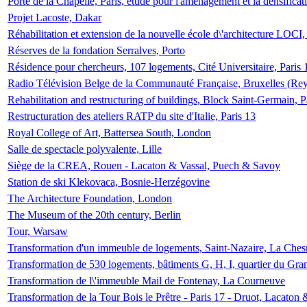
Porte de la Chapelle, Paris, étude pour l'aménagement et la densificat
Projet Lacoste, Dakar
Réhabilitation et extension de la nouvelle école d\'architecture LOCI
Réserves de la fondation Serralves, Porto
Résidence pour chercheurs, 107 logements, Cité Universitaire, Paris 
Radio Télévision Belge de la Communauté Française, Bruxelles (Rey
Rehabilitation and restructuring of buildings, Block Saint-Germain, P
Restructuration des ateliers RATP du site d'Italie, Paris 13
Royal College of Art, Battersea South, London
Salle de spectacle polyvalente, Lille
Siège de la CREA, Rouen - Lacaton & Vassal, Puech & Savoy
Station de ski Klekovaca, Bosnie-Herzégovine
The Architecture Foundation, London
The Museum of the 20th century, Berlin
Tour, Warsaw
Transformation d'un immeuble de logements, Saint-Nazaire, La Ches
Transformation de 530 logements, bâtiments G, H, I, quartier du Gra
Transformation de l\'immeuble Mail de Fontenay, La Courneuve
Transformation de la Tour Bois le Prêtre - Paris 17 - Druot, Lacaton 