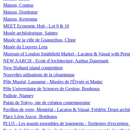
Maison, Coutras
Maison, Dordogne
Maison, Keremma
MEET Economic Hub - Lot 9 & 10
Musée archéologique, Saintes
Musée de la ville de Guangzhou, Chine
Musée du Louvres Lens
Museum of London Smithfield Market - Lacaton & Vassal with Pernil
NEW AARCH - Ecole d'Architecture, Aarhus Danemark
New Holland island competition
Nouvelles utilisations de la céraminque
Pôle Muséal, Lausanne - Musées de l'Élysée et Mudac
Pôle Universitaire de Sciences de Gestion, Bordeaux
Paillote, Niamey
Palais de Tokyo, site de création contemporaine
Pavillon de verre, Montréal - Lacaton & Vassal, Frédéric Druot arch
Place Léon Aucoc, Bordeaux
PLUS - Les grands ensembles de logements - Territoires d'exception 