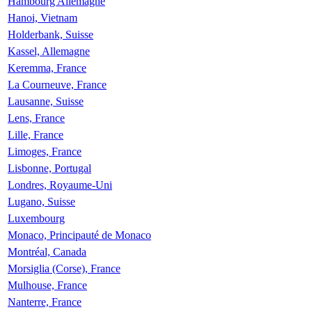
Hambourg Allemagne
Hanoi, Vietnam
Holderbank, Suisse
Kassel, Allemagne
Keremma, France
La Courneuve, France
Lausanne, Suisse
Lens, France
Lille, France
Limoges, France
Lisbonne, Portugal
Londres, Royaume-Uni
Lugano, Suisse
Luxembourg
Monaco, Principauté de Monaco
Montréal, Canada
Morsiglia (Corse), France
Mulhouse, France
Nanterre, France