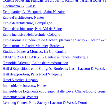
Collège Protestant Français, Beyrouth - Lacaton & Vassal associés à N
Documenta 12, Kassel
Eco quartier, La Vecquerie, Saint-Nazaire
Ecole d'architecture, Nantes
Ecole d\'architecture, Compiègne
Ecole d\'architecture, Paris Val de Seine
Ecole inclusive Heliosschule, Cologne
Ecole normale supérieure de Cachan, plateau de Saclay - Lacaton & 
Ecole primaire André Meunier, Bordeaux
Etudes urbaines à Monaco, La Condamine
FRAC GRAND LARGE - Hauts-de-France, Dunkerque
Grenoble Arlequin, Étude de transformation
Hall d'Expositions et de Congrès, Bordeaux Lac - Lacaton & Vassal
Hall d\'exposition, Paris Nord Villepinte
Hotel 5 étoiles, Lugano
Immeuble de bureaux, Nantes
Immeuble de logements et bureaux, Halte Ceva, Chêne-Bourg, Genè
Immeuble villa, Poitiers
Learning Center, Paris-Saclay / Lacaton & Vassal, Druot