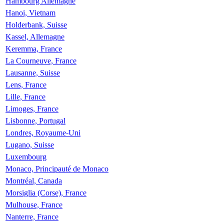
Hambourg Allemagne
Hanoi, Vietnam
Holderbank, Suisse
Kassel, Allemagne
Keremma, France
La Courneuve, France
Lausanne, Suisse
Lens, France
Lille, France
Limoges, France
Lisbonne, Portugal
Londres, Royaume-Uni
Lugano, Suisse
Luxembourg
Monaco, Principauté de Monaco
Montréal, Canada
Morsiglia (Corse), France
Mulhouse, France
Nanterre, France