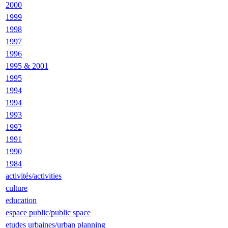
2000
1999
1998
1997
1996
1995 & 2001
1995
1994
1994
1993
1992
1991
1990
1984
activités/activities
culture
education
espace public/public space
etudes urbaines/urban planning