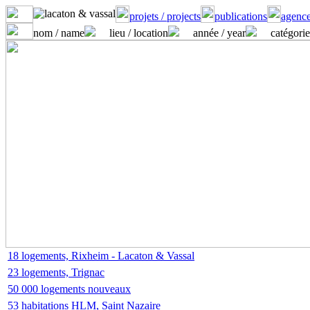
projets / projects
publications
agence
nom / name
lieu / location
année / year
catégorie
18 logements, Rixheim - Lacaton & Vassal
23 logements, Trignac
50 000 logements nouveaux
53 habitations HLM, Saint Nazaire