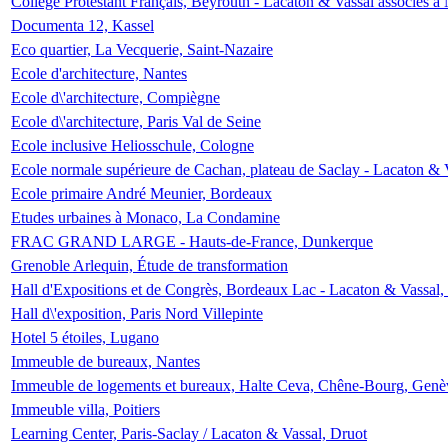
Collège Protestant Français, Beyrouth - Lacaton & Vassal associés à N
Documenta 12, Kassel
Eco quartier, La Vecquerie, Saint-Nazaire
Ecole d'architecture, Nantes
Ecole d\'architecture, Compiègne
Ecole d\'architecture, Paris Val de Seine
Ecole inclusive Heliosschule, Cologne
Ecole normale supérieure de Cachan, plateau de Saclay - Lacaton & 
Ecole primaire André Meunier, Bordeaux
Etudes urbaines à Monaco, La Condamine
FRAC GRAND LARGE - Hauts-de-France, Dunkerque
Grenoble Arlequin, Étude de transformation
Hall d'Expositions et de Congrès, Bordeaux Lac - Lacaton & Vassal
Hall d\'exposition, Paris Nord Villepinte
Hotel 5 étoiles, Lugano
Immeuble de bureaux, Nantes
Immeuble de logements et bureaux, Halte Ceva, Chêne-Bourg, Genè
Immeuble villa, Poitiers
Learning Center, Paris-Saclay / Lacaton & Vassal, Druot