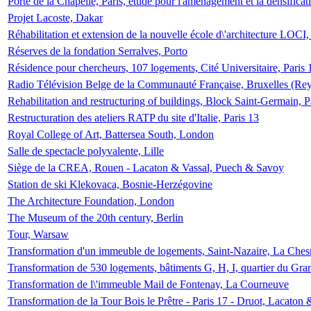
Porte de la Chapelle, Paris, étude pour l'aménagement et la densificat
Projet Lacoste, Dakar
Réhabilitation et extension de la nouvelle école d\'architecture LOCI
Réserves de la fondation Serralves, Porto
Résidence pour chercheurs, 107 logements, Cité Universitaire, Paris 
Radio Télévision Belge de la Communauté Française, Bruxelles (Rey
Rehabilitation and restructuring of buildings, Block Saint-Germain, P
Restructuration des ateliers RATP du site d'Italie, Paris 13
Royal College of Art, Battersea South, London
Salle de spectacle polyvalente, Lille
Siège de la CREA, Rouen - Lacaton & Vassal, Puech & Savoy
Station de ski Klekovaca, Bosnie-Herzégovine
The Architecture Foundation, London
The Museum of the 20th century, Berlin
Tour, Warsaw
Transformation d'un immeuble de logements, Saint-Nazaire, La Ches
Transformation de 530 logements, bâtiments G, H, I, quartier du Gra
Transformation de l\'immeuble Mail de Fontenay, La Courneuve
Transformation de la Tour Bois le Prêtre - Paris 17 - Druot, Lacaton 