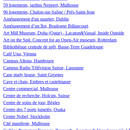
59 logements, jardins Neppert, Mulhouse
96 logements, Chalon-sur-Saône / Prés-Saint-Jean
Aménagement d'un quartier, Dublin
Aménagement d’un îlot, Boulogne Billancourt
Art Mill Museum, Doha (Qatar) - Lacaton&Vassal, Inside Outside
Art on the Spit. Concept for an Open-Air museum, Rotterdam
Bibliothèque centrale de prêt, Basse-Terre Guadeloupe
Café Una, Vienna
Campus Altona, Hambourg
Campus Radio Télévision Suisse, Lausanne
Case study house, Saint Georges
Cave et chais, Embres et castelmaure
Centre commercial, Mulhouse
Centre de recherche, Holcim, Suisse
Centre de soins de jour, Bègles
Centre des 7 ports jumelés, Osaka
Centre Nobel, Stockholm
Cité manifeste, Mulhouse