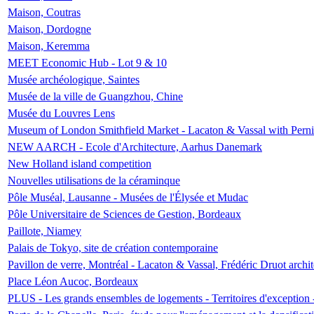
Maison, Coutras
Maison, Dordogne
Maison, Keremma
MEET Economic Hub - Lot 9 & 10
Musée archéologique, Saintes
Musée de la ville de Guangzhou, Chine
Musée du Louvres Lens
Museum of London Smithfield Market - Lacaton & Vassal with Pernil
NEW AARCH - Ecole d'Architecture, Aarhus Danemark
New Holland island competition
Nouvelles utilisations de la céraminque
Pôle Muséal, Lausanne - Musées de l'Élysée et Mudac
Pôle Universitaire de Sciences de Gestion, Bordeaux
Paillote, Niamey
Palais de Tokyo, site de création contemporaine
Pavillon de verre, Montréal - Lacaton & Vassal, Frédéric Druot arch
Place Léon Aucoc, Bordeaux
PLUS - Les grands ensembles de logements - Territoires d'exception 