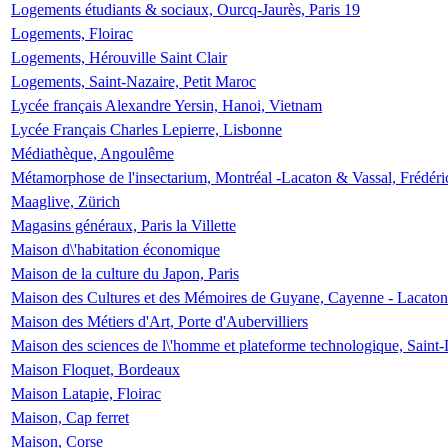
Logements étudiants & sociaux, Ourcq-Jaurès, Paris 19
Logements, Floirac
Logements, Hérouville Saint Clair
Logements, Saint-Nazaire, Petit Maroc
Lycée français Alexandre Yersin, Hanoi, Vietnam
Lycée Français Charles Lepierre, Lisbonne
Médiathèque, Angoulême
Métamorphose de l'insectarium, Montréal -Lacaton & Vassal, Frédéri
Maaglive, Zürich
Magasins généraux, Paris la Villette
Maison d\'habitation économique
Maison de la culture du Japon, Paris
Maison des Cultures et des Mémoires de Guyane, Cayenne - Lacaton
Maison des Métiers d'Art, Porte d'Aubervilliers
Maison des sciences de l\'homme et plateforme technologique, Saint
Maison Floquet, Bordeaux
Maison Latapie, Floirac
Maison, Cap ferret
Maison, Corse