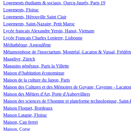
Logements étudiants & sociaux, Ourcq-Jaurès, Paris 19
Logements, Floirac
Logements, Hérouville Saint Clair
Logements, Saint-Nazaire, Petit Maroc
Lycée français Alexandre Yersin, Hanoi, Vietnam
Lycée Français Charles Lepierre, Lisbonne
Médiathèque, Angoulême
Métamorphose de l'insectarium, Montréal -Lacaton & Vassal, Frédéri
Maaglive, Zürich
Magasins généraux, Paris la Villette
Maison d\'habitation économique
Maison de la culture du Japon, Paris
Maison des Cultures et des Mémoires de Guyane, Cayenne - Lacaton
Maison des Métiers d'Art, Porte d'Aubervilliers
Maison des sciences de l\'homme et plateforme technologique, Saint
Maison Floquet, Bordeaux
Maison Latapie, Floirac
Maison, Cap ferret
Maison, Corse