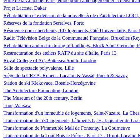
Porte de la Chapelle, Paris, étude pour l'aménagement et la densificat
Projet Lacoste, Dakar
Réhabilitation et extension de la nouvelle école d\'architecture LOCI
Réserves de la fondation Serralves, Porto
Résidence pour chercheurs, 107 logements, Cité Universitaire, Paris 
Radio Télévision Belge de la Communauté Française, Bruxelles (Rey
Rehabilitation and restructuring of buildings, Block Saint-Germain, P
Restructuration des ateliers RATP du site d'Italie, Paris 13
Royal College of Art, Battersea South, London
Salle de spectacle polyvalente, Lille
Siège de la CREA, Rouen - Lacaton & Vassal, Puech & Savoy
Station de ski Klekovaca, Bosnie-Herzégovine
The Architecture Foundation, London
The Museum of the 20th century, Berlin
Tour, Warsaw
Transformation d'un immeuble de logements, Saint-Nazaire, La Ches
Transformation de 530 logements, bâtiments G, H, I, quartier du Gra
Transformation de l\'immeuble Mail de Fontenay, La Courneuve
Transformation de la Tour Bois le Prêtre - Paris 17 - Druot, Lacaton 