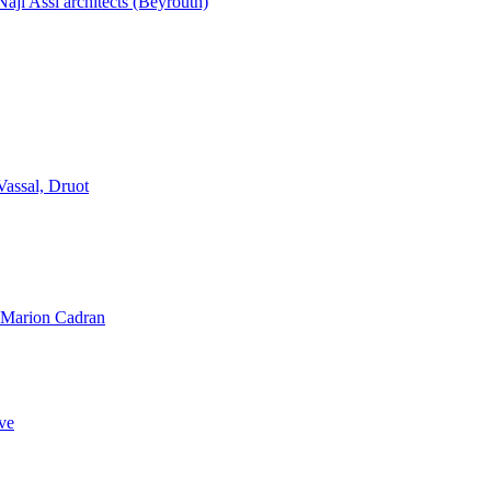
aji Assi architects (Beyrouth)
Vassal, Druot
, Marion Cadran
ve