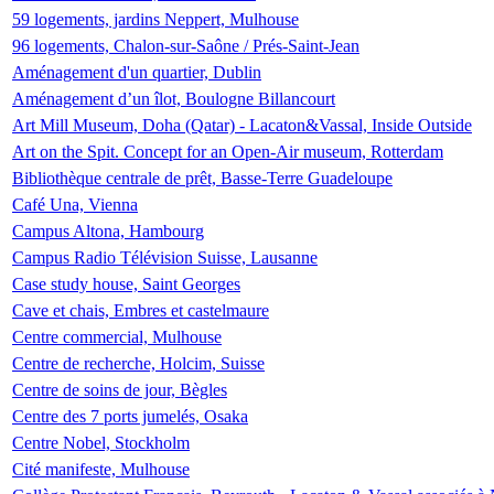
59 logements, jardins Neppert, Mulhouse
96 logements, Chalon-sur-Saône / Prés-Saint-Jean
Aménagement d'un quartier, Dublin
Aménagement d’un îlot, Boulogne Billancourt
Art Mill Museum, Doha (Qatar) - Lacaton&Vassal, Inside Outside
Art on the Spit. Concept for an Open-Air museum, Rotterdam
Bibliothèque centrale de prêt, Basse-Terre Guadeloupe
Café Una, Vienna
Campus Altona, Hambourg
Campus Radio Télévision Suisse, Lausanne
Case study house, Saint Georges
Cave et chais, Embres et castelmaure
Centre commercial, Mulhouse
Centre de recherche, Holcim, Suisse
Centre de soins de jour, Bègles
Centre des 7 ports jumelés, Osaka
Centre Nobel, Stockholm
Cité manifeste, Mulhouse