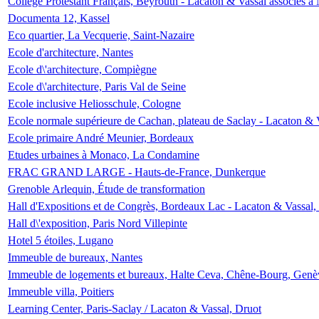
Collège Protestant Français, Beyrouth - Lacaton & Vassal associés à N
Documenta 12, Kassel
Eco quartier, La Vecquerie, Saint-Nazaire
Ecole d'architecture, Nantes
Ecole d\'architecture, Compiègne
Ecole d\'architecture, Paris Val de Seine
Ecole inclusive Heliosschule, Cologne
Ecole normale supérieure de Cachan, plateau de Saclay - Lacaton & 
Ecole primaire André Meunier, Bordeaux
Etudes urbaines à Monaco, La Condamine
FRAC GRAND LARGE - Hauts-de-France, Dunkerque
Grenoble Arlequin, Étude de transformation
Hall d'Expositions et de Congrès, Bordeaux Lac - Lacaton & Vassal
Hall d\'exposition, Paris Nord Villepinte
Hotel 5 étoiles, Lugano
Immeuble de bureaux, Nantes
Immeuble de logements et bureaux, Halte Ceva, Chêne-Bourg, Genè
Immeuble villa, Poitiers
Learning Center, Paris-Saclay / Lacaton & Vassal, Druot