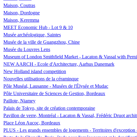
Maison, Coutras
Maison, Dordogne
Maison, Keremma
MEET Economic Hub - Lot 9 & 10
Musée archéologique, Saintes
Musée de la ville de Guangzhou, Chine
Musée du Louvres Lens
Museum of London Smithfield Market - Lacaton & Vassal with Pernil
NEW AARCH - Ecole d'Architecture, Aarhus Danemark
New Holland island competition
Nouvelles utilisations de la céraminque
Pôle Muséal, Lausanne - Musées de l'Élysée et Mudac
Pôle Universitaire de Sciences de Gestion, Bordeaux
Paillote, Niamey
Palais de Tokyo, site de création contemporaine
Pavillon de verre, Montréal - Lacaton & Vassal, Frédéric Druot arch
Place Léon Aucoc, Bordeaux
PLUS - Les grands ensembles de logements - Territoires d'exception 