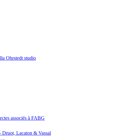
la Ohrstedt studio
itectes associés à FABG
- Druot, Lacaton & Vassal