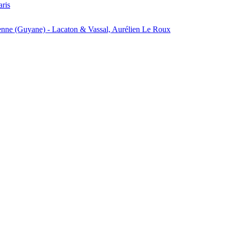
aris
enne (Guyane) - Lacaton & Vassal, Aurélien Le Roux