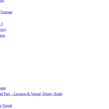
ion
, Tournai
13
ers)
aris
naie
nd Parc - Lacaton & Vassal, Druot, Hutin
& Vassal