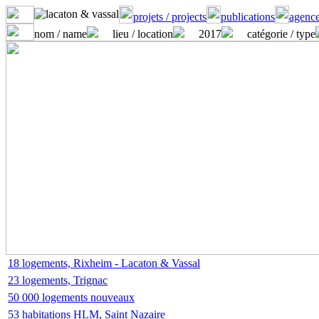
projets / projects
publications
agence
nom / name
lieu / location
2017
catégorie / type
18 logements, Rixheim - Lacaton & Vassal
23 logements, Trignac
50 000 logements nouveaux
53 habitations HLM, Saint Nazaire