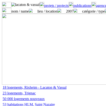
projets / projects
publications
agence
nom / name
lieu / location
2007
catégorie / type
18 logements, Rixheim - Lacaton & Vassal
23 logements, Trignac
50 000 logements nouveaux
53 habitations HLM, Saint Nazaire