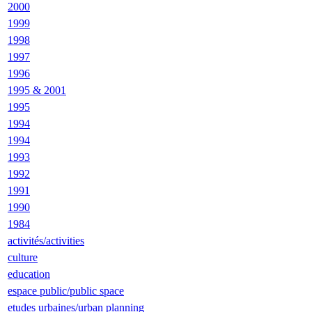
2000
1999
1998
1997
1996
1995 & 2001
1995
1994
1994
1993
1992
1991
1990
1984
activités/activities
culture
education
espace public/public space
etudes urbaines/urban planning