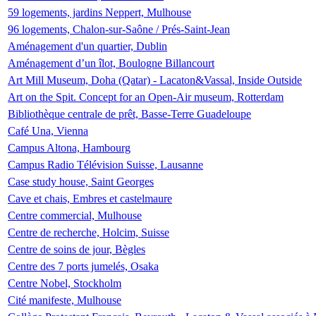
59 logements, jardins Neppert, Mulhouse
96 logements, Chalon-sur-Saône / Prés-Saint-Jean
Aménagement d'un quartier, Dublin
Aménagement d’un îlot, Boulogne Billancourt
Art Mill Museum, Doha (Qatar) - Lacaton&Vassal, Inside Outside
Art on the Spit. Concept for an Open-Air museum, Rotterdam
Bibliothèque centrale de prêt, Basse-Terre Guadeloupe
Café Una, Vienna
Campus Altona, Hambourg
Campus Radio Télévision Suisse, Lausanne
Case study house, Saint Georges
Cave et chais, Embres et castelmaure
Centre commercial, Mulhouse
Centre de recherche, Holcim, Suisse
Centre de soins de jour, Bègles
Centre des 7 ports jumelés, Osaka
Centre Nobel, Stockholm
Cité manifeste, Mulhouse