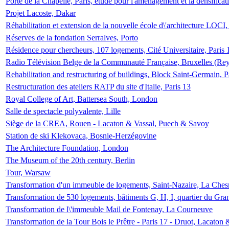
Porte de la Chapelle, Paris, étude pour l'aménagement et la densificat
Projet Lacoste, Dakar
Réhabilitation et extension de la nouvelle école d\'architecture LOCI
Réserves de la fondation Serralves, Porto
Résidence pour chercheurs, 107 logements, Cité Universitaire, Paris 
Radio Télévision Belge de la Communauté Française, Bruxelles (Rey
Rehabilitation and restructuring of buildings, Block Saint-Germain, P
Restructuration des ateliers RATP du site d'Italie, Paris 13
Royal College of Art, Battersea South, London
Salle de spectacle polyvalente, Lille
Siège de la CREA, Rouen - Lacaton & Vassal, Puech & Savoy
Station de ski Klekovaca, Bosnie-Herzégovine
The Architecture Foundation, London
The Museum of the 20th century, Berlin
Tour, Warsaw
Transformation d'un immeuble de logements, Saint-Nazaire, La Ches
Transformation de 530 logements, bâtiments G, H, I, quartier du Gra
Transformation de l\'immeuble Mail de Fontenay, La Courneuve
Transformation de la Tour Bois le Prêtre - Paris 17 - Druot, Lacaton 