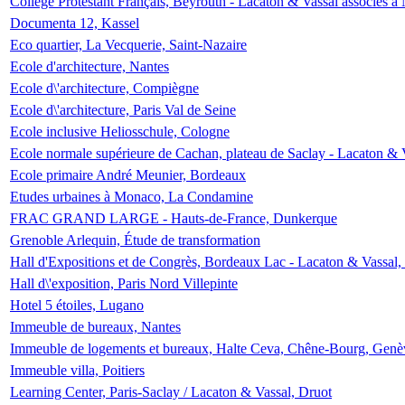
Collège Protestant Français, Beyrouth - Lacaton & Vassal associés à N
Documenta 12, Kassel
Eco quartier, La Vecquerie, Saint-Nazaire
Ecole d'architecture, Nantes
Ecole d\'architecture, Compiègne
Ecole d\'architecture, Paris Val de Seine
Ecole inclusive Heliosschule, Cologne
Ecole normale supérieure de Cachan, plateau de Saclay - Lacaton & 
Ecole primaire André Meunier, Bordeaux
Etudes urbaines à Monaco, La Condamine
FRAC GRAND LARGE - Hauts-de-France, Dunkerque
Grenoble Arlequin, Étude de transformation
Hall d'Expositions et de Congrès, Bordeaux Lac - Lacaton & Vassal
Hall d\'exposition, Paris Nord Villepinte
Hotel 5 étoiles, Lugano
Immeuble de bureaux, Nantes
Immeuble de logements et bureaux, Halte Ceva, Chêne-Bourg, Genè
Immeuble villa, Poitiers
Learning Center, Paris-Saclay / Lacaton & Vassal, Druot