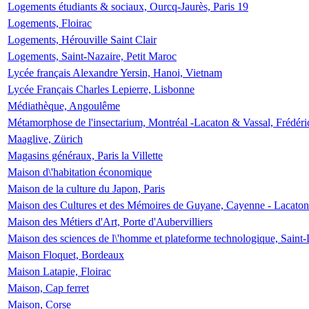
Logements étudiants & sociaux, Ourcq-Jaurès, Paris 19
Logements, Floirac
Logements, Hérouville Saint Clair
Logements, Saint-Nazaire, Petit Maroc
Lycée français Alexandre Yersin, Hanoi, Vietnam
Lycée Français Charles Lepierre, Lisbonne
Médiathèque, Angoulême
Métamorphose de l'insectarium, Montréal -Lacaton & Vassal, Frédéri
Maaglive, Zürich
Magasins généraux, Paris la Villette
Maison d\'habitation économique
Maison de la culture du Japon, Paris
Maison des Cultures et des Mémoires de Guyane, Cayenne - Lacaton
Maison des Métiers d'Art, Porte d'Aubervilliers
Maison des sciences de l\'homme et plateforme technologique, Saint
Maison Floquet, Bordeaux
Maison Latapie, Floirac
Maison, Cap ferret
Maison, Corse