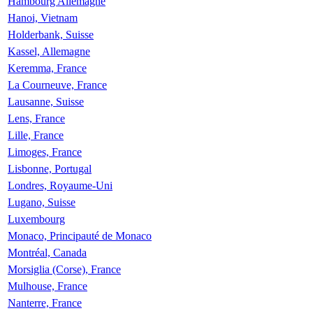
Hambourg Allemagne
Hanoi, Vietnam
Holderbank, Suisse
Kassel, Allemagne
Keremma, France
La Courneuve, France
Lausanne, Suisse
Lens, France
Lille, France
Limoges, France
Lisbonne, Portugal
Londres, Royaume-Uni
Lugano, Suisse
Luxembourg
Monaco, Principauté de Monaco
Montréal, Canada
Morsiglia (Corse), France
Mulhouse, France
Nanterre, France