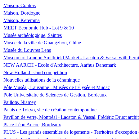
Maison, Coutras
Maison, Dordogne
Maison, Keremma
MEET Economic Hub - Lot 9 & 10
Musée archéologique, Saintes
Musée de la ville de Guangzhou, Chine
Musée du Louvres Lens
Museum of London Smithfield Market - Lacaton & Vassal with Pernil
NEW AARCH - Ecole d'Architecture, Aarhus Danemark
New Holland island competition
Nouvelles utilisations de la céraminque
Pôle Muséal, Lausanne - Musées de l'Élysée et Mudac
Pôle Universitaire de Sciences de Gestion, Bordeaux
Paillote, Niamey
Palais de Tokyo, site de création contemporaine
Pavillon de verre, Montréal - Lacaton & Vassal, Frédéric Druot arch
Place Léon Aucoc, Bordeaux
PLUS - Les grands ensembles de logements - Territoires d'exception 