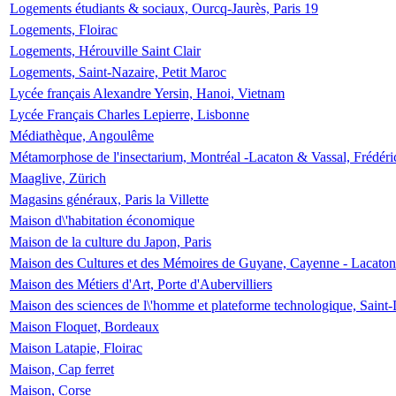
Logements étudiants & sociaux, Ourcq-Jaurès, Paris 19
Logements, Floirac
Logements, Hérouville Saint Clair
Logements, Saint-Nazaire, Petit Maroc
Lycée français Alexandre Yersin, Hanoi, Vietnam
Lycée Français Charles Lepierre, Lisbonne
Médiathèque, Angoulême
Métamorphose de l'insectarium, Montréal -Lacaton & Vassal, Frédéri
Maaglive, Zürich
Magasins généraux, Paris la Villette
Maison d\'habitation économique
Maison de la culture du Japon, Paris
Maison des Cultures et des Mémoires de Guyane, Cayenne - Lacaton
Maison des Métiers d'Art, Porte d'Aubervilliers
Maison des sciences de l\'homme et plateforme technologique, Saint
Maison Floquet, Bordeaux
Maison Latapie, Floirac
Maison, Cap ferret
Maison, Corse