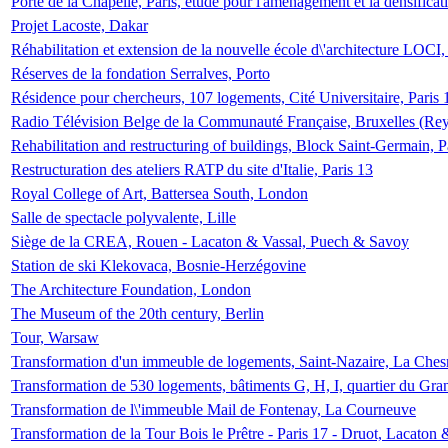
Porte de la Chapelle, Paris, étude pour l'aménagement et la densificat
Projet Lacoste, Dakar
Réhabilitation et extension de la nouvelle école d\'architecture LOCI
Réserves de la fondation Serralves, Porto
Résidence pour chercheurs, 107 logements, Cité Universitaire, Paris 
Radio Télévision Belge de la Communauté Française, Bruxelles (Rey
Rehabilitation and restructuring of buildings, Block Saint-Germain, P
Restructuration des ateliers RATP du site d'Italie, Paris 13
Royal College of Art, Battersea South, London
Salle de spectacle polyvalente, Lille
Siège de la CREA, Rouen - Lacaton & Vassal, Puech & Savoy
Station de ski Klekovaca, Bosnie-Herzégovine
The Architecture Foundation, London
The Museum of the 20th century, Berlin
Tour, Warsaw
Transformation d'un immeuble de logements, Saint-Nazaire, La Ches
Transformation de 530 logements, bâtiments G, H, I, quartier du Gra
Transformation de l\'immeuble Mail de Fontenay, La Courneuve
Transformation de la Tour Bois le Prêtre - Paris 17 - Druot, Lacaton 