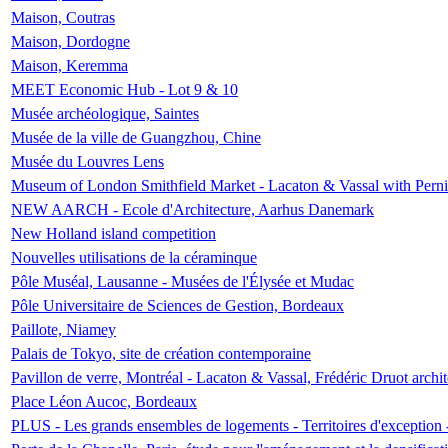
Maison, Coutras
Maison, Dordogne
Maison, Keremma
MEET Economic Hub - Lot 9 & 10
Musée archéologique, Saintes
Musée de la ville de Guangzhou, Chine
Musée du Louvres Lens
Museum of London Smithfield Market - Lacaton & Vassal with Pernil
NEW AARCH - Ecole d'Architecture, Aarhus Danemark
New Holland island competition
Nouvelles utilisations de la céraminque
Pôle Muséal, Lausanne - Musées de l'Élysée et Mudac
Pôle Universitaire de Sciences de Gestion, Bordeaux
Paillote, Niamey
Palais de Tokyo, site de création contemporaine
Pavillon de verre, Montréal - Lacaton & Vassal, Frédéric Druot arch
Place Léon Aucoc, Bordeaux
PLUS - Les grands ensembles de logements - Territoires d'exception 