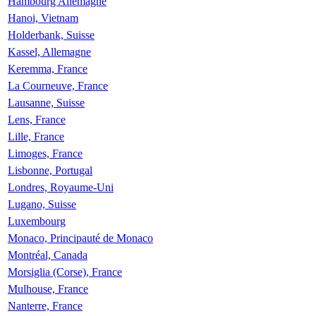
Hambourg Allemagne
Hanoi, Vietnam
Holderbank, Suisse
Kassel, Allemagne
Keremma, France
La Courneuve, France
Lausanne, Suisse
Lens, France
Lille, France
Limoges, France
Lisbonne, Portugal
Londres, Royaume-Uni
Lugano, Suisse
Luxembourg
Monaco, Principauté de Monaco
Montréal, Canada
Morsiglia (Corse), France
Mulhouse, France
Nanterre, France