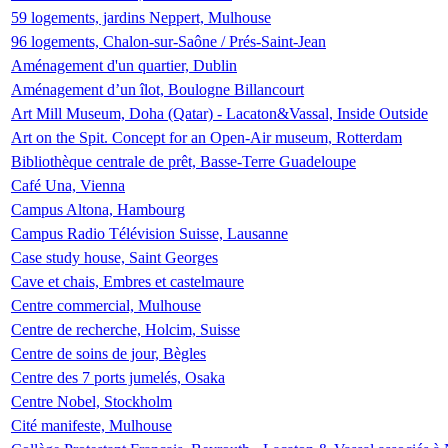
59 logements, jardins Neppert, Mulhouse
96 logements, Chalon-sur-Saône / Prés-Saint-Jean
Aménagement d'un quartier, Dublin
Aménagement d’un îlot, Boulogne Billancourt
Art Mill Museum, Doha (Qatar) - Lacaton&Vassal, Inside Outside
Art on the Spit. Concept for an Open-Air museum, Rotterdam
Bibliothèque centrale de prêt, Basse-Terre Guadeloupe
Café Una, Vienna
Campus Altona, Hambourg
Campus Radio Télévision Suisse, Lausanne
Case study house, Saint Georges
Cave et chais, Embres et castelmaure
Centre commercial, Mulhouse
Centre de recherche, Holcim, Suisse
Centre de soins de jour, Bègles
Centre des 7 ports jumelés, Osaka
Centre Nobel, Stockholm
Cité manifeste, Mulhouse