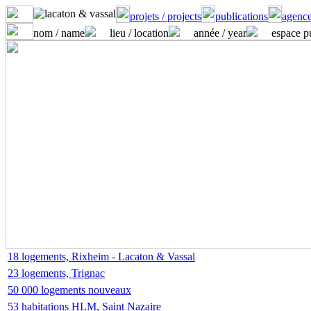
projets / projects
publications
agence
nom / name
lieu / location
année / year
espace p
18 logements, Rixheim - Lacaton & Vassal
23 logements, Trignac
50 000 logements nouveaux
53 habitations HLM, Saint Nazaire