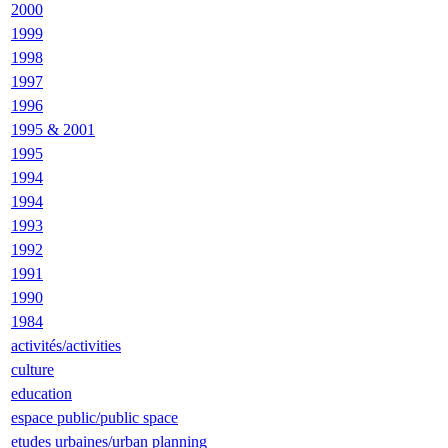
2000
1999
1998
1997
1996
1995 & 2001
1995
1994
1994
1993
1992
1991
1990
1984
activités/activities
culture
education
espace public/public space
etudes urbaines/urban planning