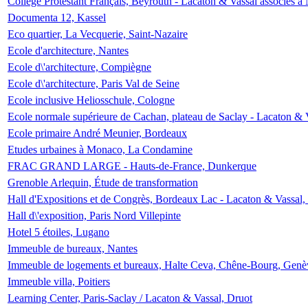
Collège Protestant Français, Beyrouth - Lacaton & Vassal associés à N
Documenta 12, Kassel
Eco quartier, La Vecquerie, Saint-Nazaire
Ecole d'architecture, Nantes
Ecole d\'architecture, Compiègne
Ecole d\'architecture, Paris Val de Seine
Ecole inclusive Heliosschule, Cologne
Ecole normale supérieure de Cachan, plateau de Saclay - Lacaton & 
Ecole primaire André Meunier, Bordeaux
Etudes urbaines à Monaco, La Condamine
FRAC GRAND LARGE - Hauts-de-France, Dunkerque
Grenoble Arlequin, Étude de transformation
Hall d'Expositions et de Congrès, Bordeaux Lac - Lacaton & Vassal
Hall d\'exposition, Paris Nord Villepinte
Hotel 5 étoiles, Lugano
Immeuble de bureaux, Nantes
Immeuble de logements et bureaux, Halte Ceva, Chêne-Bourg, Genè
Immeuble villa, Poitiers
Learning Center, Paris-Saclay / Lacaton & Vassal, Druot