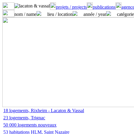
projets / projects
publications
agence
nom / name
lieu / location
année / year
catégorie
18 logements, Rixheim - Lacaton & Vassal
23 logements, Trignac
50 000 logements nouveaux
53 habitations HLM, Saint Nazaire