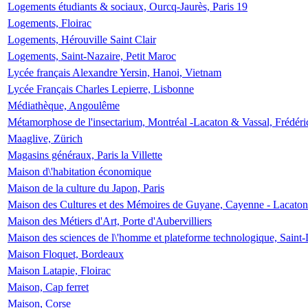
Logements étudiants & sociaux, Ourcq-Jaurès, Paris 19
Logements, Floirac
Logements, Hérouville Saint Clair
Logements, Saint-Nazaire, Petit Maroc
Lycée français Alexandre Yersin, Hanoi, Vietnam
Lycée Français Charles Lepierre, Lisbonne
Médiathèque, Angoulême
Métamorphose de l'insectarium, Montréal -Lacaton & Vassal, Frédéri
Maaglive, Zürich
Magasins généraux, Paris la Villette
Maison d\'habitation économique
Maison de la culture du Japon, Paris
Maison des Cultures et des Mémoires de Guyane, Cayenne - Lacaton
Maison des Métiers d'Art, Porte d'Aubervilliers
Maison des sciences de l\'homme et plateforme technologique, Saint
Maison Floquet, Bordeaux
Maison Latapie, Floirac
Maison, Cap ferret
Maison, Corse