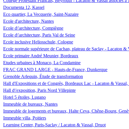
Collège Protestant Français, Beyrouth - Lacaton & Vassal associés à N
Documenta 12, Kassel
Eco quartier, La Vecquerie, Saint-Nazaire
Ecole d'architecture, Nantes
Ecole d\'architecture, Compiègne
Ecole d\'architecture, Paris Val de Seine
Ecole inclusive Heliosschule, Cologne
Ecole normale supérieure de Cachan, plateau de Saclay - Lacaton & 
Ecole primaire André Meunier, Bordeaux
Etudes urbaines à Monaco, La Condamine
FRAC GRAND LARGE - Hauts-de-France, Dunkerque
Grenoble Arlequin, Étude de transformation
Hall d'Expositions et de Congrès, Bordeaux Lac - Lacaton & Vassal
Hall d\'exposition, Paris Nord Villepinte
Hotel 5 étoiles, Lugano
Immeuble de bureaux, Nantes
Immeuble de logements et bureaux, Halte Ceva, Chêne-Bourg, Genè
Immeuble villa, Poitiers
Learning Center, Paris-Saclay / Lacaton & Vassal, Druot