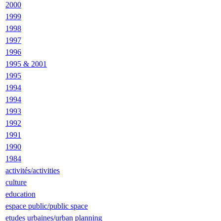
2000
1999
1998
1997
1996
1995 & 2001
1995
1994
1994
1993
1992
1991
1990
1984
activités/activities
culture
education
espace public/public space
etudes urbaines/urban planning