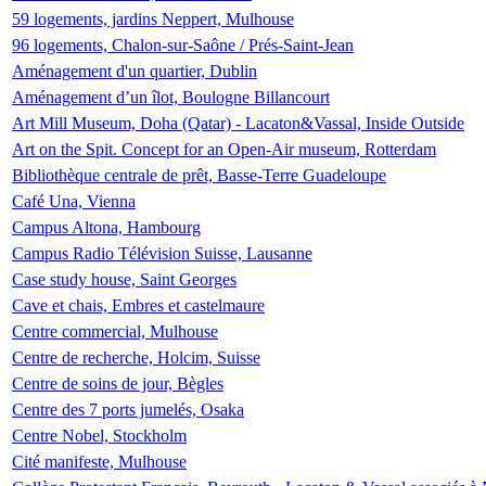
59 logements, jardins Neppert, Mulhouse
96 logements, Chalon-sur-Saône / Prés-Saint-Jean
Aménagement d'un quartier, Dublin
Aménagement d’un îlot, Boulogne Billancourt
Art Mill Museum, Doha (Qatar) - Lacaton&Vassal, Inside Outside
Art on the Spit. Concept for an Open-Air museum, Rotterdam
Bibliothèque centrale de prêt, Basse-Terre Guadeloupe
Café Una, Vienna
Campus Altona, Hambourg
Campus Radio Télévision Suisse, Lausanne
Case study house, Saint Georges
Cave et chais, Embres et castelmaure
Centre commercial, Mulhouse
Centre de recherche, Holcim, Suisse
Centre de soins de jour, Bègles
Centre des 7 ports jumelés, Osaka
Centre Nobel, Stockholm
Cité manifeste, Mulhouse