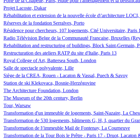
Porte de la Chapelle, Paris, étude pour l'aménagement et la densificat
Projet Lacoste, Dakar
Réhabilitation et extension de la nouvelle école d\'architecture LOCI
Réserves de la fondation Serralves, Porto
Résidence pour chercheurs, 107 logements, Cité Universitaire, Paris 
Radio Télévision Belge de la Communauté Française, Bruxelles (Rey
Rehabilitation and restructuring of buildings, Block Saint-Germain, P
Restructuration des ateliers RATP du site d'Italie, Paris 13
Royal College of Art, Battersea South, London
Salle de spectacle polyvalente, Lille
Siège de la CREA, Rouen - Lacaton & Vassal, Puech & Savoy
Station de ski Klekovaca, Bosnie-Herzégovine
The Architecture Foundation, London
The Museum of the 20th century, Berlin
Tour, Warsaw
Transformation d'un immeuble de logements, Saint-Nazaire, La Ches
Transformation de 530 logements, bâtiments G, H, I, quartier du Gra
Transformation de l\'immeuble Mail de Fontenay, La Courneuve
Transformation de la Tour Bois le Prêtre - Paris 17 - Druot, Lacaton 