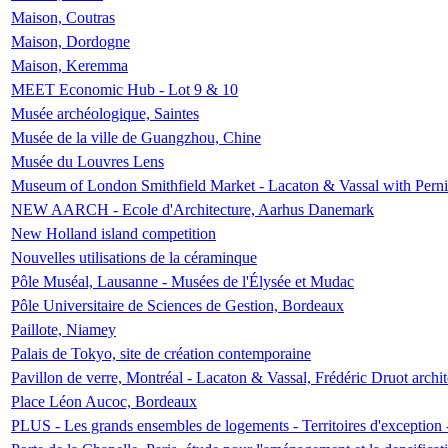
Maison, Coutras
Maison, Dordogne
Maison, Keremma
MEET Economic Hub - Lot 9 & 10
Musée archéologique, Saintes
Musée de la ville de Guangzhou, Chine
Musée du Louvres Lens
Museum of London Smithfield Market - Lacaton & Vassal with Pernil
NEW AARCH - Ecole d'Architecture, Aarhus Danemark
New Holland island competition
Nouvelles utilisations de la céraminque
Pôle Muséal, Lausanne - Musées de l'Élysée et Mudac
Pôle Universitaire de Sciences de Gestion, Bordeaux
Paillote, Niamey
Palais de Tokyo, site de création contemporaine
Pavillon de verre, Montréal - Lacaton & Vassal, Frédéric Druot arch
Place Léon Aucoc, Bordeaux
PLUS - Les grands ensembles de logements - Territoires d'exception 