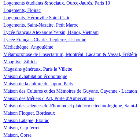
Logements étudiants & sociaux, Ourcq-Jaurès, Paris 19
Logements, Floirac
Logements, Hérouville Saint Clair
Logements, Saint-Nazaire, Petit Maroc
Lycée français Alexandre Yersin, Hanoi, Vietnam
Lycée Français Charles Lepierre, Lisbonne
Médiathèque, Angoulême
Métamorphose de l'insectarium, Montréal -Lacaton & Vassal, Frédéri
Maaglive, Zürich
Magasins généraux, Paris la Villette
Maison d\'habitation économique
Maison de la culture du Japon, Paris
Maison des Cultures et des Mémoires de Guyane, Cayenne - Lacaton
Maison des Métiers d'Art, Porte d'Aubervilliers
Maison des sciences de l\'homme et plateforme technologique, Saint
Maison Floquet, Bordeaux
Maison Latapie, Floirac
Maison, Cap ferret
Maison, Corse