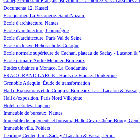
Collège Protestant Français, Beyrouth - Lacaton & Vassal associés à N
Documenta 12, Kassel
Eco quartier, La Vecquerie, Saint-Nazaire
Ecole d'architecture, Nantes
Ecole d\'architecture, Compiègne
Ecole d\'architecture, Paris Val de Seine
Ecole inclusive Heliosschule, Cologne
Ecole normale supérieure de Cachan, plateau de Saclay - Lacaton & 
Ecole primaire André Meunier, Bordeaux
Etudes urbaines à Monaco, La Condamine
FRAC GRAND LARGE - Hauts-de-France, Dunkerque
Grenoble Arlequin, Étude de transformation
Hall d'Expositions et de Congrès, Bordeaux Lac - Lacaton & Vassal
Hall d\'exposition, Paris Nord Villepinte
Hotel 5 étoiles, Lugano
Immeuble de bureaux, Nantes
Immeuble de logements et bureaux, Halte Ceva, Chêne-Bourg, Genè
Immeuble villa, Poitiers
Learning Center, Paris-Saclay / Lacaton & Vassal, Druot