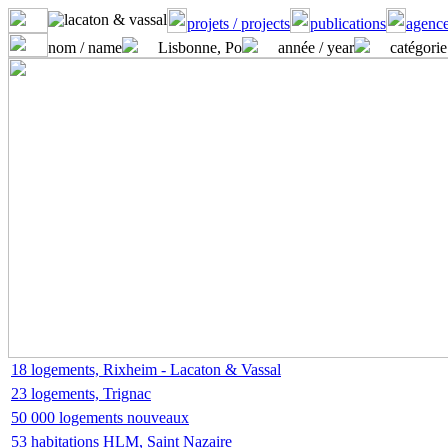
projets / projects
publications
agence
nom / name
Lisbonne, Po
année / year
catégorie
18 logements, Rixheim - Lacaton & Vassal
23 logements, Trignac
50 000 logements nouveaux
53 habitations HLM, Saint Nazaire