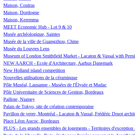
Maison, Coutras
Maison, Dordogne
Maison, Keremma
MEET Economic Hub - Lot 9 & 10
Musée archéologique, Saintes
Musée de la ville de Guangzhou, Chine
Musée du Louvres Lens
Museum of London Smithfield Market - Lacaton & Vassal with Pernil
NEW AARCH - Ecole d'Architecture, Aarhus Danemark
New Holland island competition
Nouvelles utilisations de la céraminque
Pôle Muséal, Lausanne - Musées de l'Élysée et Mudac
Pôle Universitaire de Sciences de Gestion, Bordeaux
Paillote, Niamey
Palais de Tokyo, site de création contemporaine
Pavillon de verre, Montréal - Lacaton & Vassal, Frédéric Druot arch
Place Léon Aucoc, Bordeaux
PLUS - Les grands ensembles de logements - Territoires d'exception 