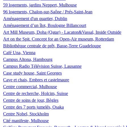
59 logements, jardins Neppert, Mulhouse
96 logements, Chalon-sur-Saône / Prés-Saint-Jean
Aménagement d'un quartier, Dublin
Aménagement d’un îlot, Boulogne Billancourt
Art Mill Museum, Doha (Qatar) - Lacaton&Vassal, Inside Outside
Art on the Spit. Concept for an Open-Air museum, Rotterdam
Bibliothèque centrale de prêt, Basse-Terre Guadeloupe
Café Una, Vienna
Campus Altona, Hambourg
Campus Radio Télévision Suisse, Lausanne
Case study house, Saint Georges
Cave et chais, Embres et castelmaure
Centre commercial, Mulhouse
Centre de recherche, Holcim, Suisse
Centre de soins de jour, Bègles
Centre des 7 ports jumelés, Osaka
Centre Nobel, Stockholm
Cité manifeste, Mulhouse