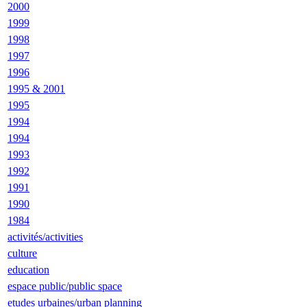
2000
1999
1998
1997
1996
1995 & 2001
1995
1994
1994
1993
1992
1991
1990
1984
activités/activities
culture
education
espace public/public space
etudes urbaines/urban planning