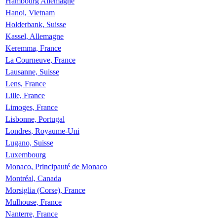
Hambourg Allemagne
Hanoi, Vietnam
Holderbank, Suisse
Kassel, Allemagne
Keremma, France
La Courneuve, France
Lausanne, Suisse
Lens, France
Lille, France
Limoges, France
Lisbonne, Portugal
Londres, Royaume-Uni
Lugano, Suisse
Luxembourg
Monaco, Principauté de Monaco
Montréal, Canada
Morsiglia (Corse), France
Mulhouse, France
Nanterre, France