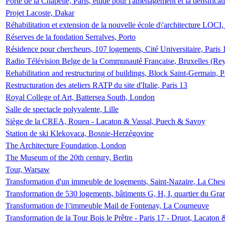
Porte de la Chapelle, Paris, étude pour l'aménagement et la densificat
Projet Lacoste, Dakar
Réhabilitation et extension de la nouvelle école d\'architecture LOCI
Réserves de la fondation Serralves, Porto
Résidence pour chercheurs, 107 logements, Cité Universitaire, Paris 
Radio Télévision Belge de la Communauté Française, Bruxelles (Rey
Rehabilitation and restructuring of buildings, Block Saint-Germain, P
Restructuration des ateliers RATP du site d'Italie, Paris 13
Royal College of Art, Battersea South, London
Salle de spectacle polyvalente, Lille
Siège de la CREA, Rouen - Lacaton & Vassal, Puech & Savoy
Station de ski Klekovaca, Bosnie-Herzégovine
The Architecture Foundation, London
The Museum of the 20th century, Berlin
Tour, Warsaw
Transformation d'un immeuble de logements, Saint-Nazaire, La Ches
Transformation de 530 logements, bâtiments G, H, I, quartier du Gra
Transformation de l\'immeuble Mail de Fontenay, La Courneuve
Transformation de la Tour Bois le Prêtre - Paris 17 - Druot, Lacaton 