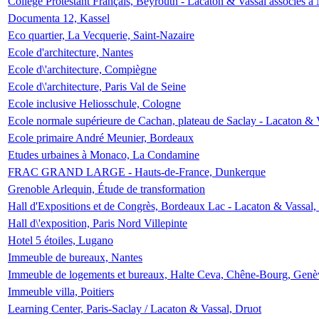
Collège Protestant Français, Beyrouth - Lacaton & Vassal associés à N
Documenta 12, Kassel
Eco quartier, La Vecquerie, Saint-Nazaire
Ecole d'architecture, Nantes
Ecole d\'architecture, Compiègne
Ecole d\'architecture, Paris Val de Seine
Ecole inclusive Heliosschule, Cologne
Ecole normale supérieure de Cachan, plateau de Saclay - Lacaton & 
Ecole primaire André Meunier, Bordeaux
Etudes urbaines à Monaco, La Condamine
FRAC GRAND LARGE - Hauts-de-France, Dunkerque
Grenoble Arlequin, Étude de transformation
Hall d'Expositions et de Congrès, Bordeaux Lac - Lacaton & Vassal
Hall d\'exposition, Paris Nord Villepinte
Hotel 5 étoiles, Lugano
Immeuble de bureaux, Nantes
Immeuble de logements et bureaux, Halte Ceva, Chêne-Bourg, Genè
Immeuble villa, Poitiers
Learning Center, Paris-Saclay / Lacaton & Vassal, Druot