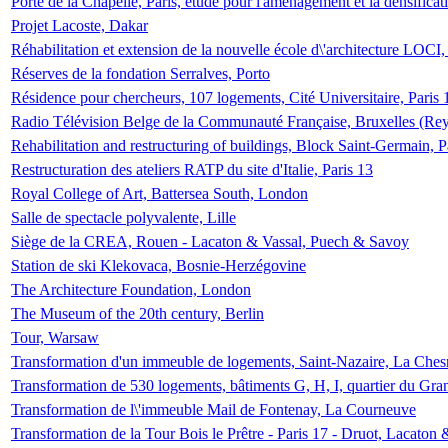
Porte de la Chapelle, Paris, étude pour l'aménagement et la densificat
Projet Lacoste, Dakar
Réhabilitation et extension de la nouvelle école d\'architecture LOCI
Réserves de la fondation Serralves, Porto
Résidence pour chercheurs, 107 logements, Cité Universitaire, Paris 
Radio Télévision Belge de la Communauté Française, Bruxelles (Rey
Rehabilitation and restructuring of buildings, Block Saint-Germain, P
Restructuration des ateliers RATP du site d'Italie, Paris 13
Royal College of Art, Battersea South, London
Salle de spectacle polyvalente, Lille
Siège de la CREA, Rouen - Lacaton & Vassal, Puech & Savoy
Station de ski Klekovaca, Bosnie-Herzégovine
The Architecture Foundation, London
The Museum of the 20th century, Berlin
Tour, Warsaw
Transformation d'un immeuble de logements, Saint-Nazaire, La Ches
Transformation de 530 logements, bâtiments G, H, I, quartier du Gra
Transformation de l\'immeuble Mail de Fontenay, La Courneuve
Transformation de la Tour Bois le Prêtre - Paris 17 - Druot, Lacaton 