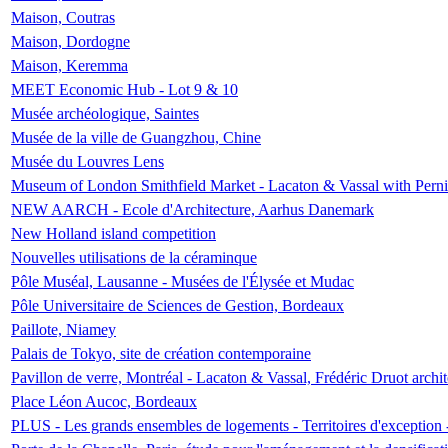
Maison, Coutras
Maison, Dordogne
Maison, Keremma
MEET Economic Hub - Lot 9 & 10
Musée archéologique, Saintes
Musée de la ville de Guangzhou, Chine
Musée du Louvres Lens
Museum of London Smithfield Market - Lacaton & Vassal with Pernil
NEW AARCH - Ecole d'Architecture, Aarhus Danemark
New Holland island competition
Nouvelles utilisations de la céraminque
Pôle Muséal, Lausanne - Musées de l'Élysée et Mudac
Pôle Universitaire de Sciences de Gestion, Bordeaux
Paillote, Niamey
Palais de Tokyo, site de création contemporaine
Pavillon de verre, Montréal - Lacaton & Vassal, Frédéric Druot arch
Place Léon Aucoc, Bordeaux
PLUS - Les grands ensembles de logements - Territoires d'exception 