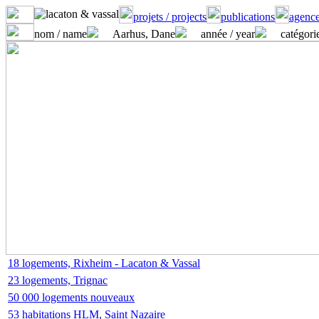
projets / projects
publications
agence
nom / name
Aarhus, Dane
année / year
catégorie
18 logements, Rixheim - Lacaton & Vassal
23 logements, Trignac
50 000 logements nouveaux
53 habitations HLM, Saint Nazaire