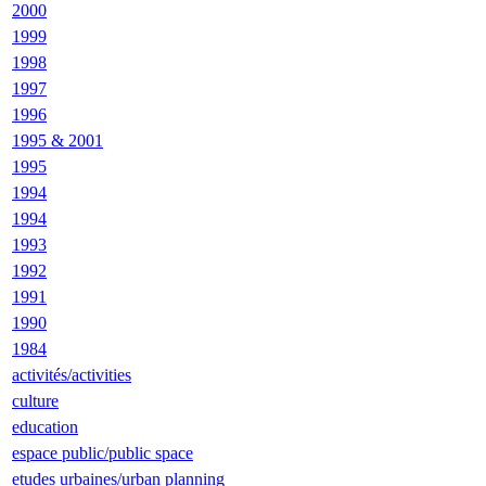
2000
1999
1998
1997
1996
1995 & 2001
1995
1994
1994
1993
1992
1991
1990
1984
activités/activities
culture
education
espace public/public space
etudes urbaines/urban planning