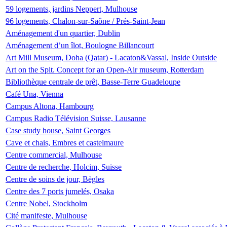
59 logements, jardins Neppert, Mulhouse
96 logements, Chalon-sur-Saône / Prés-Saint-Jean
Aménagement d'un quartier, Dublin
Aménagement d’un îlot, Boulogne Billancourt
Art Mill Museum, Doha (Qatar) - Lacaton&Vassal, Inside Outside
Art on the Spit. Concept for an Open-Air museum, Rotterdam
Bibliothèque centrale de prêt, Basse-Terre Guadeloupe
Café Una, Vienna
Campus Altona, Hambourg
Campus Radio Télévision Suisse, Lausanne
Case study house, Saint Georges
Cave et chais, Embres et castelmaure
Centre commercial, Mulhouse
Centre de recherche, Holcim, Suisse
Centre de soins de jour, Bègles
Centre des 7 ports jumelés, Osaka
Centre Nobel, Stockholm
Cité manifeste, Mulhouse