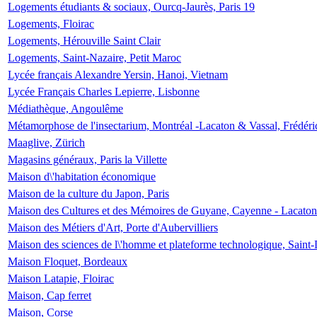
Logements étudiants & sociaux, Ourcq-Jaurès, Paris 19
Logements, Floirac
Logements, Hérouville Saint Clair
Logements, Saint-Nazaire, Petit Maroc
Lycée français Alexandre Yersin, Hanoi, Vietnam
Lycée Français Charles Lepierre, Lisbonne
Médiathèque, Angoulême
Métamorphose de l'insectarium, Montréal -Lacaton & Vassal, Frédéri
Maaglive, Zürich
Magasins généraux, Paris la Villette
Maison d\'habitation économique
Maison de la culture du Japon, Paris
Maison des Cultures et des Mémoires de Guyane, Cayenne - Lacaton
Maison des Métiers d'Art, Porte d'Aubervilliers
Maison des sciences de l\'homme et plateforme technologique, Saint
Maison Floquet, Bordeaux
Maison Latapie, Floirac
Maison, Cap ferret
Maison, Corse