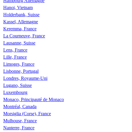
Hambourg Allemagne
Hanoi, Vietnam
Holderbank, Suisse
Kassel, Allemagne
Keremma, France
La Courneuve, France
Lausanne, Suisse
Lens, France
Lille, France
Limoges, France
Lisbonne, Portugal
Londres, Royaume-Uni
Lugano, Suisse
Luxembourg
Monaco, Principauté de Monaco
Montréal, Canada
Morsiglia (Corse), France
Mulhouse, France
Nanterre, France