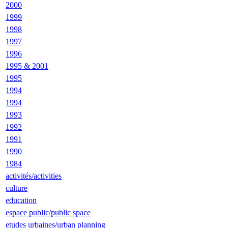
2000
1999
1998
1997
1996
1995 & 2001
1995
1994
1994
1993
1992
1991
1990
1984
activités/activities
culture
education
espace public/public space
etudes urbaines/urban planning