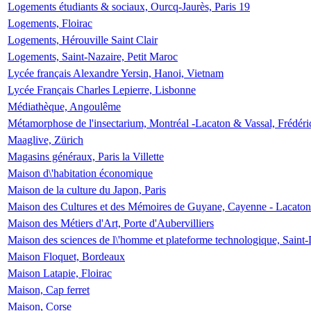
Logements étudiants & sociaux, Ourcq-Jaurès, Paris 19
Logements, Floirac
Logements, Hérouville Saint Clair
Logements, Saint-Nazaire, Petit Maroc
Lycée français Alexandre Yersin, Hanoi, Vietnam
Lycée Français Charles Lepierre, Lisbonne
Médiathèque, Angoulême
Métamorphose de l'insectarium, Montréal -Lacaton & Vassal, Frédéri
Maaglive, Zürich
Magasins généraux, Paris la Villette
Maison d\'habitation économique
Maison de la culture du Japon, Paris
Maison des Cultures et des Mémoires de Guyane, Cayenne - Lacaton
Maison des Métiers d'Art, Porte d'Aubervilliers
Maison des sciences de l\'homme et plateforme technologique, Saint
Maison Floquet, Bordeaux
Maison Latapie, Floirac
Maison, Cap ferret
Maison, Corse