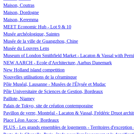
Maison, Coutras
Maison, Dordogne
Maison, Keremma
MEET Economic Hub - Lot 9 & 10
Musée archéologique, Saintes
Musée de la ville de Guangzhou, Chine
Musée du Louvres Lens
Museum of London Smithfield Market - Lacaton & Vassal with Pernil
NEW AARCH - Ecole d'Architecture, Aarhus Danemark
New Holland island competition
Nouvelles utilisations de la céraminque
Pôle Muséal, Lausanne - Musées de l'Élysée et Mudac
Pôle Universitaire de Sciences de Gestion, Bordeaux
Paillote, Niamey
Palais de Tokyo, site de création contemporaine
Pavillon de verre, Montréal - Lacaton & Vassal, Frédéric Druot arch
Place Léon Aucoc, Bordeaux
PLUS - Les grands ensembles de logements - Territoires d'exception 