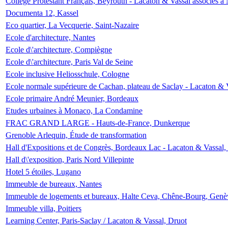
Collège Protestant Français, Beyrouth - Lacaton & Vassal associés à N
Documenta 12, Kassel
Eco quartier, La Vecquerie, Saint-Nazaire
Ecole d'architecture, Nantes
Ecole d\'architecture, Compiègne
Ecole d\'architecture, Paris Val de Seine
Ecole inclusive Heliosschule, Cologne
Ecole normale supérieure de Cachan, plateau de Saclay - Lacaton & 
Ecole primaire André Meunier, Bordeaux
Etudes urbaines à Monaco, La Condamine
FRAC GRAND LARGE - Hauts-de-France, Dunkerque
Grenoble Arlequin, Étude de transformation
Hall d'Expositions et de Congrès, Bordeaux Lac - Lacaton & Vassal
Hall d\'exposition, Paris Nord Villepinte
Hotel 5 étoiles, Lugano
Immeuble de bureaux, Nantes
Immeuble de logements et bureaux, Halte Ceva, Chêne-Bourg, Genè
Immeuble villa, Poitiers
Learning Center, Paris-Saclay / Lacaton & Vassal, Druot