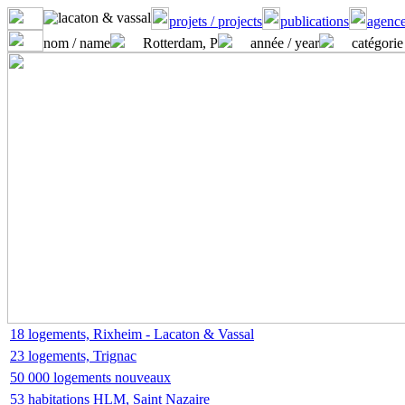
projets / projects
publications
agence
nom / name
Rotterdam, P
année / year
catégorie
18 logements, Rixheim - Lacaton & Vassal
23 logements, Trignac
50 000 logements nouveaux
53 habitations HLM, Saint Nazaire