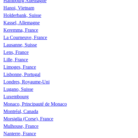
Hambourg Allemagne
Hanoi, Vietnam
Holderbank, Suisse
Kassel, Allemagne
Keremma, France
La Courneuve, France
Lausanne, Suisse
Lens, France
Lille, France
Limoges, France
Lisbonne, Portugal
Londres, Royaume-Uni
Lugano, Suisse
Luxembourg
Monaco, Principauté de Monaco
Montréal, Canada
Morsiglia (Corse), France
Mulhouse, France
Nanterre, France