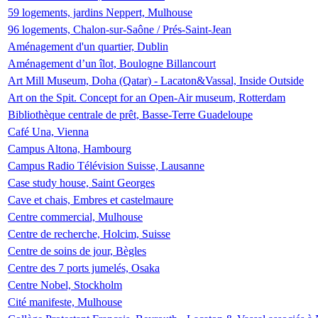
59 logements, jardins Neppert, Mulhouse
96 logements, Chalon-sur-Saône / Prés-Saint-Jean
Aménagement d'un quartier, Dublin
Aménagement d’un îlot, Boulogne Billancourt
Art Mill Museum, Doha (Qatar) - Lacaton&Vassal, Inside Outside
Art on the Spit. Concept for an Open-Air museum, Rotterdam
Bibliothèque centrale de prêt, Basse-Terre Guadeloupe
Café Una, Vienna
Campus Altona, Hambourg
Campus Radio Télévision Suisse, Lausanne
Case study house, Saint Georges
Cave et chais, Embres et castelmaure
Centre commercial, Mulhouse
Centre de recherche, Holcim, Suisse
Centre de soins de jour, Bègles
Centre des 7 ports jumelés, Osaka
Centre Nobel, Stockholm
Cité manifeste, Mulhouse