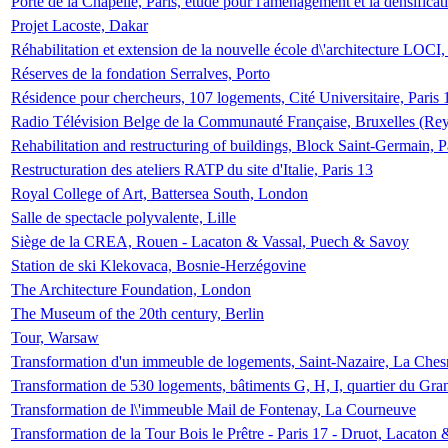
Porte de la Chapelle, Paris, étude pour l'aménagement et la densificat
Projet Lacoste, Dakar
Réhabilitation et extension de la nouvelle école d\'architecture LOCI
Réserves de la fondation Serralves, Porto
Résidence pour chercheurs, 107 logements, Cité Universitaire, Paris 
Radio Télévision Belge de la Communauté Française, Bruxelles (Rey
Rehabilitation and restructuring of buildings, Block Saint-Germain, P
Restructuration des ateliers RATP du site d'Italie, Paris 13
Royal College of Art, Battersea South, London
Salle de spectacle polyvalente, Lille
Siège de la CREA, Rouen - Lacaton & Vassal, Puech & Savoy
Station de ski Klekovaca, Bosnie-Herzégovine
The Architecture Foundation, London
The Museum of the 20th century, Berlin
Tour, Warsaw
Transformation d'un immeuble de logements, Saint-Nazaire, La Ches
Transformation de 530 logements, bâtiments G, H, I, quartier du Gra
Transformation de l\'immeuble Mail de Fontenay, La Courneuve
Transformation de la Tour Bois le Prêtre - Paris 17 - Druot, Lacaton 