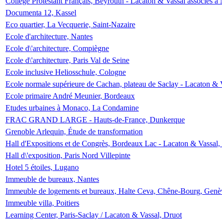
Collège Protestant Français, Beyrouth - Lacaton & Vassal associés à N
Documenta 12, Kassel
Eco quartier, La Vecquerie, Saint-Nazaire
Ecole d'architecture, Nantes
Ecole d\'architecture, Compiègne
Ecole d\'architecture, Paris Val de Seine
Ecole inclusive Heliosschule, Cologne
Ecole normale supérieure de Cachan, plateau de Saclay - Lacaton & 
Ecole primaire André Meunier, Bordeaux
Etudes urbaines à Monaco, La Condamine
FRAC GRAND LARGE - Hauts-de-France, Dunkerque
Grenoble Arlequin, Étude de transformation
Hall d'Expositions et de Congrès, Bordeaux Lac - Lacaton & Vassal
Hall d\'exposition, Paris Nord Villepinte
Hotel 5 étoiles, Lugano
Immeuble de bureaux, Nantes
Immeuble de logements et bureaux, Halte Ceva, Chêne-Bourg, Genè
Immeuble villa, Poitiers
Learning Center, Paris-Saclay / Lacaton & Vassal, Druot