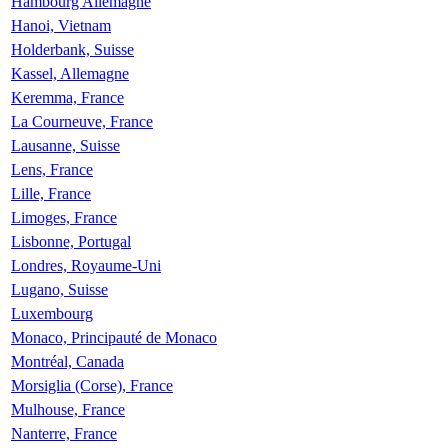
Hambourg Allemagne
Hanoi, Vietnam
Holderbank, Suisse
Kassel, Allemagne
Keremma, France
La Courneuve, France
Lausanne, Suisse
Lens, France
Lille, France
Limoges, France
Lisbonne, Portugal
Londres, Royaume-Uni
Lugano, Suisse
Luxembourg
Monaco, Principauté de Monaco
Montréal, Canada
Morsiglia (Corse), France
Mulhouse, France
Nanterre, France