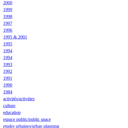
2000
1999
1998
1997
1996
1995 & 2001
1995
1994
1994
1993
1992
1991
1990
1984
activités/activities
culture
education
espace public/public space
etudes urbaines/urban planning