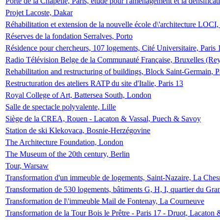
Porte de la Chapelle, Paris, étude pour l'aménagement et la densificat
Projet Lacoste, Dakar
Réhabilitation et extension de la nouvelle école d\'architecture LOCI
Réserves de la fondation Serralves, Porto
Résidence pour chercheurs, 107 logements, Cité Universitaire, Paris 
Radio Télévision Belge de la Communauté Française, Bruxelles (Rey
Rehabilitation and restructuring of buildings, Block Saint-Germain, P
Restructuration des ateliers RATP du site d'Italie, Paris 13
Royal College of Art, Battersea South, London
Salle de spectacle polyvalente, Lille
Siège de la CREA, Rouen - Lacaton & Vassal, Puech & Savoy
Station de ski Klekovaca, Bosnie-Herzégovine
The Architecture Foundation, London
The Museum of the 20th century, Berlin
Tour, Warsaw
Transformation d'un immeuble de logements, Saint-Nazaire, La Ches
Transformation de 530 logements, bâtiments G, H, I, quartier du Gra
Transformation de l\'immeuble Mail de Fontenay, La Courneuve
Transformation de la Tour Bois le Prêtre - Paris 17 - Druot, Lacaton 