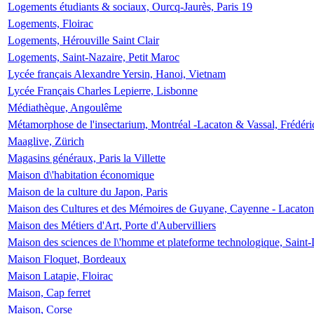
Logements étudiants & sociaux, Ourcq-Jaurès, Paris 19
Logements, Floirac
Logements, Hérouville Saint Clair
Logements, Saint-Nazaire, Petit Maroc
Lycée français Alexandre Yersin, Hanoi, Vietnam
Lycée Français Charles Lepierre, Lisbonne
Médiathèque, Angoulême
Métamorphose de l'insectarium, Montréal -Lacaton & Vassal, Frédéri
Maaglive, Zürich
Magasins généraux, Paris la Villette
Maison d\'habitation économique
Maison de la culture du Japon, Paris
Maison des Cultures et des Mémoires de Guyane, Cayenne - Lacaton
Maison des Métiers d'Art, Porte d'Aubervilliers
Maison des sciences de l\'homme et plateforme technologique, Saint
Maison Floquet, Bordeaux
Maison Latapie, Floirac
Maison, Cap ferret
Maison, Corse