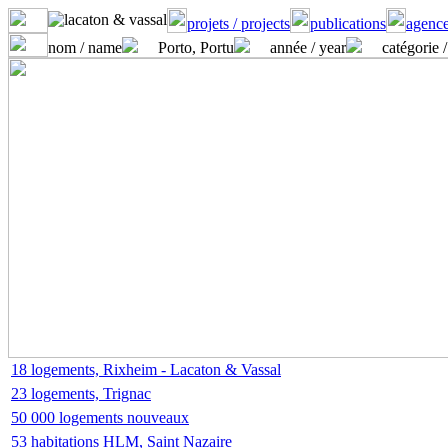
projets / projects
publications
agence
nom / name
Porto, Portu
année / year
catégorie /
18 logements, Rixheim - Lacaton & Vassal
23 logements, Trignac
50 000 logements nouveaux
53 habitations HLM, Saint Nazaire