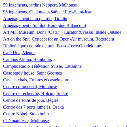
59 logements, jardins Neppert, Mulhouse
96 logements, Chalon-sur-Saône / Prés-Saint-Jean
Aménagement d'un quartier, Dublin
Aménagement d’un îlot, Boulogne Billancourt
Art Mill Museum, Doha (Qatar) - Lacaton&Vassal, Inside Outside
Art on the Spit. Concept for an Open-Air museum, Rotterdam
Bibliothèque centrale de prêt, Basse-Terre Guadeloupe
Café Una, Vienna
Campus Altona, Hambourg
Campus Radio Télévision Suisse, Lausanne
Case study house, Saint Georges
Cave et chais, Embres et castelmaure
Centre commercial, Mulhouse
Centre de recherche, Holcim, Suisse
Centre de soins de jour, Bègles
Centre des 7 ports jumelés, Osaka
Centre Nobel, Stockholm
Cité manifeste, Mulhouse