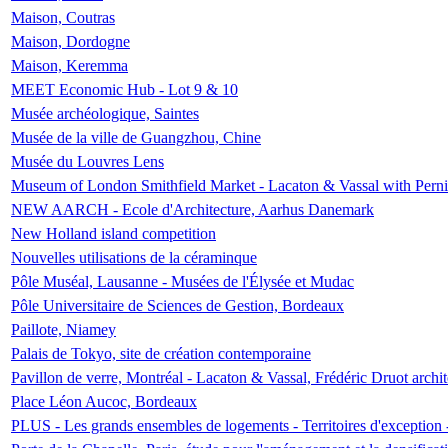
Maison, Coutras
Maison, Dordogne
Maison, Keremma
MEET Economic Hub - Lot 9 & 10
Musée archéologique, Saintes
Musée de la ville de Guangzhou, Chine
Musée du Louvres Lens
Museum of London Smithfield Market - Lacaton & Vassal with Pernil
NEW AARCH - Ecole d'Architecture, Aarhus Danemark
New Holland island competition
Nouvelles utilisations de la céraminque
Pôle Muséal, Lausanne - Musées de l'Élysée et Mudac
Pôle Universitaire de Sciences de Gestion, Bordeaux
Paillote, Niamey
Palais de Tokyo, site de création contemporaine
Pavillon de verre, Montréal - Lacaton & Vassal, Frédéric Druot arch
Place Léon Aucoc, Bordeaux
PLUS - Les grands ensembles de logements - Territoires d'exception 