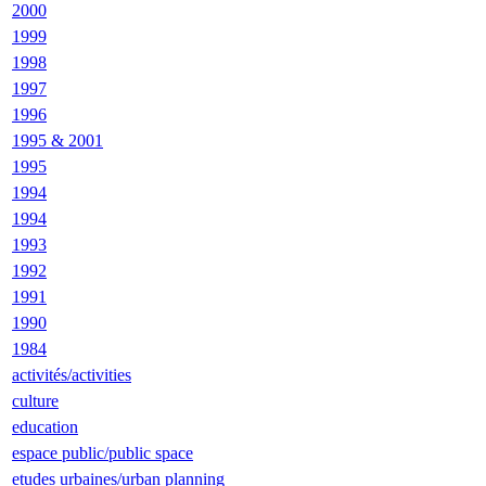
2000
1999
1998
1997
1996
1995 & 2001
1995
1994
1994
1993
1992
1991
1990
1984
activités/activities
culture
education
espace public/public space
etudes urbaines/urban planning