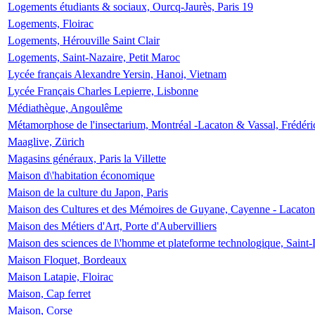
Logements étudiants & sociaux, Ourcq-Jaurès, Paris 19
Logements, Floirac
Logements, Hérouville Saint Clair
Logements, Saint-Nazaire, Petit Maroc
Lycée français Alexandre Yersin, Hanoi, Vietnam
Lycée Français Charles Lepierre, Lisbonne
Médiathèque, Angoulême
Métamorphose de l'insectarium, Montréal -Lacaton & Vassal, Frédéri
Maaglive, Zürich
Magasins généraux, Paris la Villette
Maison d\'habitation économique
Maison de la culture du Japon, Paris
Maison des Cultures et des Mémoires de Guyane, Cayenne - Lacaton
Maison des Métiers d'Art, Porte d'Aubervilliers
Maison des sciences de l\'homme et plateforme technologique, Saint
Maison Floquet, Bordeaux
Maison Latapie, Floirac
Maison, Cap ferret
Maison, Corse