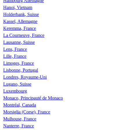
Hambourg Allemagne
Hanoi, Vietnam
Holderbank, Suisse
Kassel, Allemagne
Keremma, France
La Courneuve, France
Lausanne, Suisse
Lens, France
Lille, France
Limoges, France
Lisbonne, Portugal
Londres, Royaume-Uni
Lugano, Suisse
Luxembourg
Monaco, Principauté de Monaco
Montréal, Canada
Morsiglia (Corse), France
Mulhouse, France
Nanterre, France