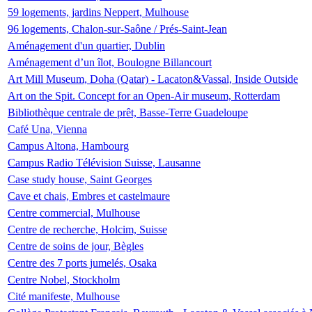
59 logements, jardins Neppert, Mulhouse
96 logements, Chalon-sur-Saône / Prés-Saint-Jean
Aménagement d'un quartier, Dublin
Aménagement d’un îlot, Boulogne Billancourt
Art Mill Museum, Doha (Qatar) - Lacaton&Vassal, Inside Outside
Art on the Spit. Concept for an Open-Air museum, Rotterdam
Bibliothèque centrale de prêt, Basse-Terre Guadeloupe
Café Una, Vienna
Campus Altona, Hambourg
Campus Radio Télévision Suisse, Lausanne
Case study house, Saint Georges
Cave et chais, Embres et castelmaure
Centre commercial, Mulhouse
Centre de recherche, Holcim, Suisse
Centre de soins de jour, Bègles
Centre des 7 ports jumelés, Osaka
Centre Nobel, Stockholm
Cité manifeste, Mulhouse