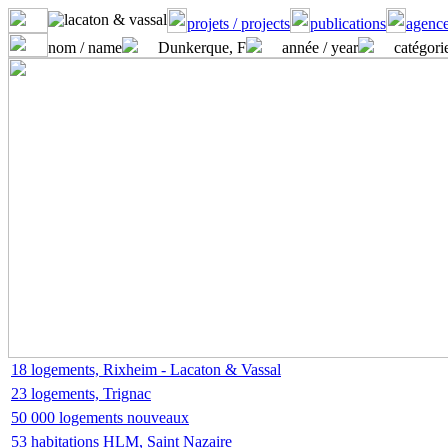
projets / projects
publications
agence
nom / name
Dunkerque, F
année / year
catégorie
18 logements, Rixheim - Lacaton & Vassal
23 logements, Trignac
50 000 logements nouveaux
53 habitations HLM, Saint Nazaire