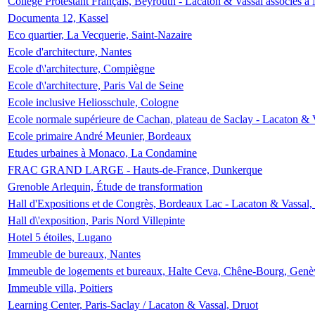
Collège Protestant Français, Beyrouth - Lacaton & Vassal associés à N
Documenta 12, Kassel
Eco quartier, La Vecquerie, Saint-Nazaire
Ecole d'architecture, Nantes
Ecole d\'architecture, Compiègne
Ecole d\'architecture, Paris Val de Seine
Ecole inclusive Heliosschule, Cologne
Ecole normale supérieure de Cachan, plateau de Saclay - Lacaton & 
Ecole primaire André Meunier, Bordeaux
Etudes urbaines à Monaco, La Condamine
FRAC GRAND LARGE - Hauts-de-France, Dunkerque
Grenoble Arlequin, Étude de transformation
Hall d'Expositions et de Congrès, Bordeaux Lac - Lacaton & Vassal
Hall d\'exposition, Paris Nord Villepinte
Hotel 5 étoiles, Lugano
Immeuble de bureaux, Nantes
Immeuble de logements et bureaux, Halte Ceva, Chêne-Bourg, Genè
Immeuble villa, Poitiers
Learning Center, Paris-Saclay / Lacaton & Vassal, Druot