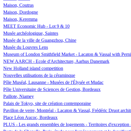
Maison, Coutras
Maison, Dordogne
Maison, Keremma
MEET Economic Hub - Lot 9 & 10
Musée archéologique, Saintes
Musée de la ville de Guangzhou, Chine
Musée du Louvres Lens
Museum of London Smithfield Market - Lacaton & Vassal with Pernil
NEW AARCH - Ecole d'Architecture, Aarhus Danemark
New Holland island competition
Nouvelles utilisations de la céraminque
Pôle Muséal, Lausanne - Musées de l'Élysée et Mudac
Pôle Universitaire de Sciences de Gestion, Bordeaux
Paillote, Niamey
Palais de Tokyo, site de création contemporaine
Pavillon de verre, Montréal - Lacaton & Vassal, Frédéric Druot arch
Place Léon Aucoc, Bordeaux
PLUS - Les grands ensembles de logements - Territoires d'exception 