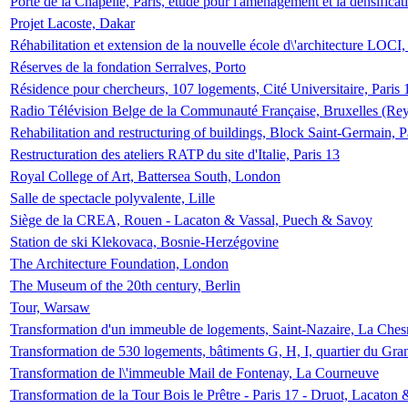
Porte de la Chapelle, Paris, étude pour l'aménagement et la densificat
Projet Lacoste, Dakar
Réhabilitation et extension de la nouvelle école d\'architecture LOCI
Réserves de la fondation Serralves, Porto
Résidence pour chercheurs, 107 logements, Cité Universitaire, Paris 
Radio Télévision Belge de la Communauté Française, Bruxelles (Rey
Rehabilitation and restructuring of buildings, Block Saint-Germain, P
Restructuration des ateliers RATP du site d'Italie, Paris 13
Royal College of Art, Battersea South, London
Salle de spectacle polyvalente, Lille
Siège de la CREA, Rouen - Lacaton & Vassal, Puech & Savoy
Station de ski Klekovaca, Bosnie-Herzégovine
The Architecture Foundation, London
The Museum of the 20th century, Berlin
Tour, Warsaw
Transformation d'un immeuble de logements, Saint-Nazaire, La Ches
Transformation de 530 logements, bâtiments G, H, I, quartier du Gra
Transformation de l\'immeuble Mail de Fontenay, La Courneuve
Transformation de la Tour Bois le Prêtre - Paris 17 - Druot, Lacaton 