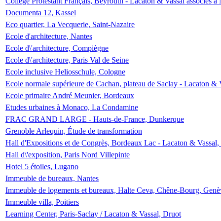
Collège Protestant Français, Beyrouth - Lacaton & Vassal associés à N
Documenta 12, Kassel
Eco quartier, La Vecquerie, Saint-Nazaire
Ecole d'architecture, Nantes
Ecole d\'architecture, Compiègne
Ecole d\'architecture, Paris Val de Seine
Ecole inclusive Heliosschule, Cologne
Ecole normale supérieure de Cachan, plateau de Saclay - Lacaton & 
Ecole primaire André Meunier, Bordeaux
Etudes urbaines à Monaco, La Condamine
FRAC GRAND LARGE - Hauts-de-France, Dunkerque
Grenoble Arlequin, Étude de transformation
Hall d'Expositions et de Congrès, Bordeaux Lac - Lacaton & Vassal
Hall d\'exposition, Paris Nord Villepinte
Hotel 5 étoiles, Lugano
Immeuble de bureaux, Nantes
Immeuble de logements et bureaux, Halte Ceva, Chêne-Bourg, Genè
Immeuble villa, Poitiers
Learning Center, Paris-Saclay / Lacaton & Vassal, Druot