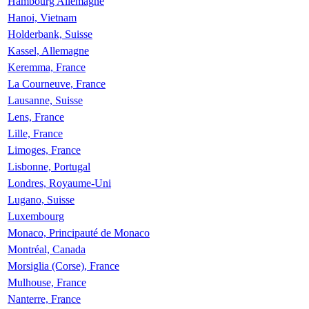
Hambourg Allemagne
Hanoi, Vietnam
Holderbank, Suisse
Kassel, Allemagne
Keremma, France
La Courneuve, France
Lausanne, Suisse
Lens, France
Lille, France
Limoges, France
Lisbonne, Portugal
Londres, Royaume-Uni
Lugano, Suisse
Luxembourg
Monaco, Principauté de Monaco
Montréal, Canada
Morsiglia (Corse), France
Mulhouse, France
Nanterre, France