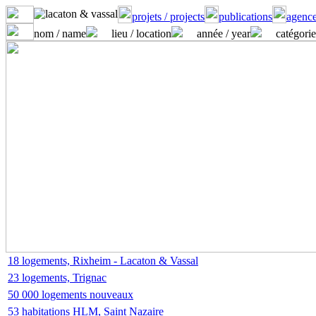
projets / projects
publications
agence
nom / name
lieu / location
année / year
catégorie
18 logements, Rixheim - Lacaton & Vassal
23 logements, Trignac
50 000 logements nouveaux
53 habitations HLM, Saint Nazaire