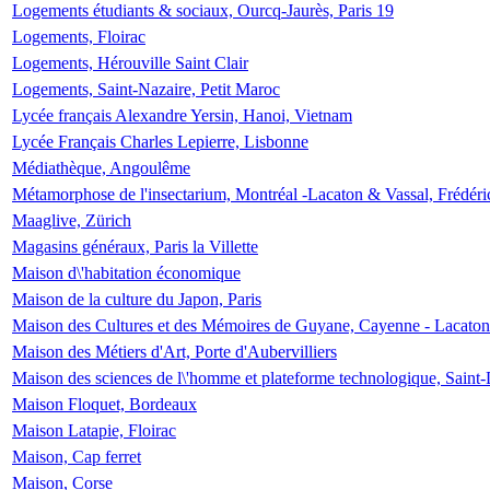
Logements étudiants & sociaux, Ourcq-Jaurès, Paris 19
Logements, Floirac
Logements, Hérouville Saint Clair
Logements, Saint-Nazaire, Petit Maroc
Lycée français Alexandre Yersin, Hanoi, Vietnam
Lycée Français Charles Lepierre, Lisbonne
Médiathèque, Angoulême
Métamorphose de l'insectarium, Montréal -Lacaton & Vassal, Frédéri
Maaglive, Zürich
Magasins généraux, Paris la Villette
Maison d\'habitation économique
Maison de la culture du Japon, Paris
Maison des Cultures et des Mémoires de Guyane, Cayenne - Lacaton
Maison des Métiers d'Art, Porte d'Aubervilliers
Maison des sciences de l\'homme et plateforme technologique, Saint
Maison Floquet, Bordeaux
Maison Latapie, Floirac
Maison, Cap ferret
Maison, Corse