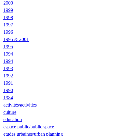
2000
1999
1998
1997
1996
1995 & 2001
1995
1994
1994
1993
1992
1991
1990
1984
activités/activities
culture
education
espace public/public space
etudes urbaines/urban planning