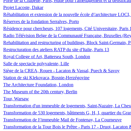
Porte de la Chapelle, Paris, étude pour l'aménagement et la densificat
Projet Lacoste, Dakar
Réhabilitation et extension de la nouvelle école d\'architecture LOCI
Réserves de la fondation Serralves, Porto
Résidence pour chercheurs, 107 logements, Cité Universitaire, Paris 
Radio Télévision Belge de la Communauté Française, Bruxelles (Rey
Rehabilitation and restructuring of buildings, Block Saint-Germain, P
Restructuration des ateliers RATP du site d'Italie, Paris 13
Royal College of Art, Battersea South, London
Salle de spectacle polyvalente, Lille
Siège de la CREA, Rouen - Lacaton & Vassal, Puech & Savoy
Station de ski Klekovaca, Bosnie-Herzégovine
The Architecture Foundation, London
The Museum of the 20th century, Berlin
Tour, Warsaw
Transformation d'un immeuble de logements, Saint-Nazaire, La Ches
Transformation de 530 logements, bâtiments G, H, I, quartier du Gra
Transformation de l\'immeuble Mail de Fontenay, La Courneuve
Transformation de la Tour Bois le Prêtre - Paris 17 - Druot, Lacaton 