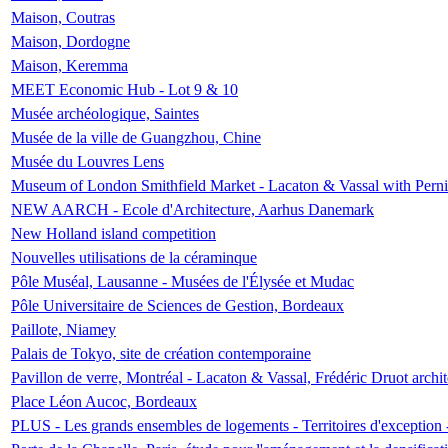
Maison, Coutras
Maison, Dordogne
Maison, Keremma
MEET Economic Hub - Lot 9 & 10
Musée archéologique, Saintes
Musée de la ville de Guangzhou, Chine
Musée du Louvres Lens
Museum of London Smithfield Market - Lacaton & Vassal with Pernil
NEW AARCH - Ecole d'Architecture, Aarhus Danemark
New Holland island competition
Nouvelles utilisations de la céraminque
Pôle Muséal, Lausanne - Musées de l'Élysée et Mudac
Pôle Universitaire de Sciences de Gestion, Bordeaux
Paillote, Niamey
Palais de Tokyo, site de création contemporaine
Pavillon de verre, Montréal - Lacaton & Vassal, Frédéric Druot arch
Place Léon Aucoc, Bordeaux
PLUS - Les grands ensembles de logements - Territoires d'exception 