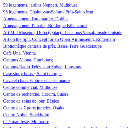
59 logements, jardins Neppert, Mulhouse
96 logements, Chalon-sur-Saône / Prés-Saint-Jean
Aménagement d'un quartier, Dublin
Aménagement d’un îlot, Boulogne Billancourt
Art Mill Museum, Doha (Qatar) - Lacaton&Vassal, Inside Outside
Art on the Spit. Concept for an Open-Air museum, Rotterdam
Bibliothèque centrale de prêt, Basse-Terre Guadeloupe
Café Una, Vienna
Campus Altona, Hambourg
Campus Radio Télévision Suisse, Lausanne
Case study house, Saint Georges
Cave et chais, Embres et castelmaure
Centre commercial, Mulhouse
Centre de recherche, Holcim, Suisse
Centre de soins de jour, Bègles
Centre des 7 ports jumelés, Osaka
Centre Nobel, Stockholm
Cité manifeste, Mulhouse