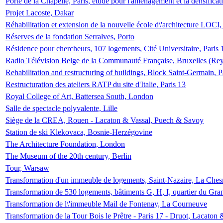
Porte de la Chapelle, Paris, étude pour l'aménagement et la densificat
Projet Lacoste, Dakar
Réhabilitation et extension de la nouvelle école d\'architecture LOCI
Réserves de la fondation Serralves, Porto
Résidence pour chercheurs, 107 logements, Cité Universitaire, Paris 
Radio Télévision Belge de la Communauté Française, Bruxelles (Rey
Rehabilitation and restructuring of buildings, Block Saint-Germain, P
Restructuration des ateliers RATP du site d'Italie, Paris 13
Royal College of Art, Battersea South, London
Salle de spectacle polyvalente, Lille
Siège de la CREA, Rouen - Lacaton & Vassal, Puech & Savoy
Station de ski Klekovaca, Bosnie-Herzégovine
The Architecture Foundation, London
The Museum of the 20th century, Berlin
Tour, Warsaw
Transformation d'un immeuble de logements, Saint-Nazaire, La Ches
Transformation de 530 logements, bâtiments G, H, I, quartier du Gra
Transformation de l\'immeuble Mail de Fontenay, La Courneuve
Transformation de la Tour Bois le Prêtre - Paris 17 - Druot, Lacaton 