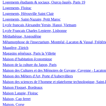
Logements étudiants & sociaux, Ourcq-Jaurès, Paris 19
Logements, Floirac
Logements, Hérouville Saint Clair
Logements, Saint-Nazaire, Petit Maroc
Lycée français Alexandre Yersin, Hanoi, Vietnam
Lycée Français Charles Lepierre, Lisbonne
Médiathèque, Angoulême
Métamorphose de l'insectarium, Montréal -Lacaton & Vassal, Frédéri
Maaglive, Zürich
Magasins généraux, Paris la Villette
Maison d\'habitation économique
Maison de la culture du Japon, Paris
Maison des Cultures et des Mémoires de Guyane, Cayenne - Lacaton
Maison des Métiers d'Art, Porte d'Aubervilliers
Maison des sciences de l\'homme et plateforme technologique, Saint
Maison Floquet, Bordeaux
Maison Latapie, Floirac
Maison, Cap ferret
Maison, Corse