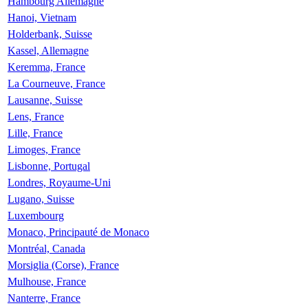
Hambourg Allemagne
Hanoi, Vietnam
Holderbank, Suisse
Kassel, Allemagne
Keremma, France
La Courneuve, France
Lausanne, Suisse
Lens, France
Lille, France
Limoges, France
Lisbonne, Portugal
Londres, Royaume-Uni
Lugano, Suisse
Luxembourg
Monaco, Principauté de Monaco
Montréal, Canada
Morsiglia (Corse), France
Mulhouse, France
Nanterre, France