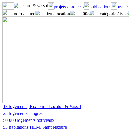
projets / projects
publications
agence
nom / name
lieu / location
2008
catégorie / type
18 logements, Rixheim - Lacaton & Vassal
23 logements, Trignac
50 000 logements nouveaux
53 habitations HLM, Saint Nazaire