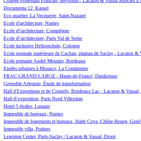
Collège Protestant Français, Beyrouth - Lacaton & Vassal associés à N
Documenta 12, Kassel
Eco quartier, La Vecquerie, Saint-Nazaire
Ecole d'architecture, Nantes
Ecole d\'architecture, Compiègne
Ecole d\'architecture, Paris Val de Seine
Ecole inclusive Heliosschule, Cologne
Ecole normale supérieure de Cachan, plateau de Saclay - Lacaton & 
Ecole primaire André Meunier, Bordeaux
Etudes urbaines à Monaco, La Condamine
FRAC GRAND LARGE - Hauts-de-France, Dunkerque
Grenoble Arlequin, Étude de transformation
Hall d'Expositions et de Congrès, Bordeaux Lac - Lacaton & Vassal
Hall d\'exposition, Paris Nord Villepinte
Hotel 5 étoiles, Lugano
Immeuble de bureaux, Nantes
Immeuble de logements et bureaux, Halte Ceva, Chêne-Bourg, Genè
Immeuble villa, Poitiers
Learning Center, Paris-Saclay / Lacaton & Vassal, Druot