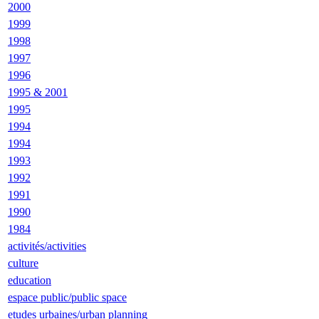
2000
1999
1998
1997
1996
1995 & 2001
1995
1994
1994
1993
1992
1991
1990
1984
activités/activities
culture
education
espace public/public space
etudes urbaines/urban planning