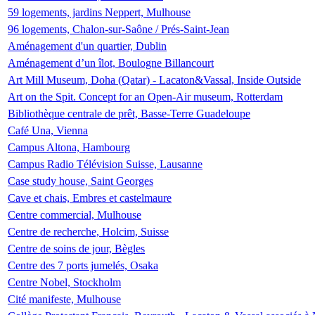
59 logements, jardins Neppert, Mulhouse
96 logements, Chalon-sur-Saône / Prés-Saint-Jean
Aménagement d'un quartier, Dublin
Aménagement d’un îlot, Boulogne Billancourt
Art Mill Museum, Doha (Qatar) - Lacaton&Vassal, Inside Outside
Art on the Spit. Concept for an Open-Air museum, Rotterdam
Bibliothèque centrale de prêt, Basse-Terre Guadeloupe
Café Una, Vienna
Campus Altona, Hambourg
Campus Radio Télévision Suisse, Lausanne
Case study house, Saint Georges
Cave et chais, Embres et castelmaure
Centre commercial, Mulhouse
Centre de recherche, Holcim, Suisse
Centre de soins de jour, Bègles
Centre des 7 ports jumelés, Osaka
Centre Nobel, Stockholm
Cité manifeste, Mulhouse