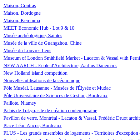
Maison, Coutras
Maison, Dordogne
Maison, Keremma
MEET Economic Hub - Lot 9 & 10
Musée archéologique, Saintes
Musée de la ville de Guangzhou, Chine
Musée du Louvres Lens
Museum of London Smithfield Market - Lacaton & Vassal with Pernil
NEW AARCH - Ecole d'Architecture, Aarhus Danemark
New Holland island competition
Nouvelles utilisations de la céraminque
Pôle Muséal, Lausanne - Musées de l'Élysée et Mudac
Pôle Universitaire de Sciences de Gestion, Bordeaux
Paillote, Niamey
Palais de Tokyo, site de création contemporaine
Pavillon de verre, Montréal - Lacaton & Vassal, Frédéric Druot arch
Place Léon Aucoc, Bordeaux
PLUS - Les grands ensembles de logements - Territoires d'exception 