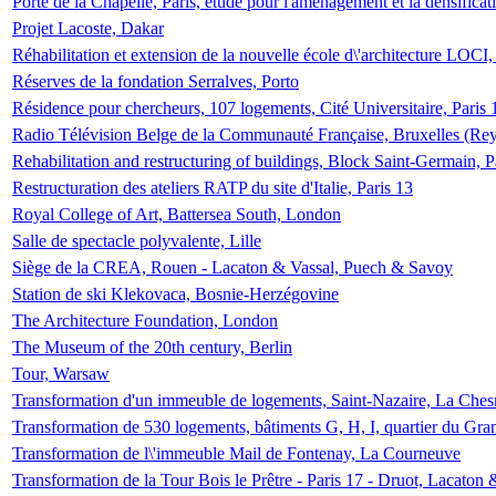
Porte de la Chapelle, Paris, étude pour l'aménagement et la densificat
Projet Lacoste, Dakar
Réhabilitation et extension de la nouvelle école d\'architecture LOCI
Réserves de la fondation Serralves, Porto
Résidence pour chercheurs, 107 logements, Cité Universitaire, Paris 
Radio Télévision Belge de la Communauté Française, Bruxelles (Rey
Rehabilitation and restructuring of buildings, Block Saint-Germain, P
Restructuration des ateliers RATP du site d'Italie, Paris 13
Royal College of Art, Battersea South, London
Salle de spectacle polyvalente, Lille
Siège de la CREA, Rouen - Lacaton & Vassal, Puech & Savoy
Station de ski Klekovaca, Bosnie-Herzégovine
The Architecture Foundation, London
The Museum of the 20th century, Berlin
Tour, Warsaw
Transformation d'un immeuble de logements, Saint-Nazaire, La Ches
Transformation de 530 logements, bâtiments G, H, I, quartier du Gra
Transformation de l\'immeuble Mail de Fontenay, La Courneuve
Transformation de la Tour Bois le Prêtre - Paris 17 - Druot, Lacaton 