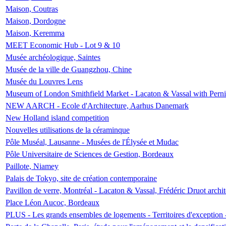
Maison, Coutras
Maison, Dordogne
Maison, Keremma
MEET Economic Hub - Lot 9 & 10
Musée archéologique, Saintes
Musée de la ville de Guangzhou, Chine
Musée du Louvres Lens
Museum of London Smithfield Market - Lacaton & Vassal with Pernil
NEW AARCH - Ecole d'Architecture, Aarhus Danemark
New Holland island competition
Nouvelles utilisations de la céraminque
Pôle Muséal, Lausanne - Musées de l'Élysée et Mudac
Pôle Universitaire de Sciences de Gestion, Bordeaux
Paillote, Niamey
Palais de Tokyo, site de création contemporaine
Pavillon de verre, Montréal - Lacaton & Vassal, Frédéric Druot arch
Place Léon Aucoc, Bordeaux
PLUS - Les grands ensembles de logements - Territoires d'exception 