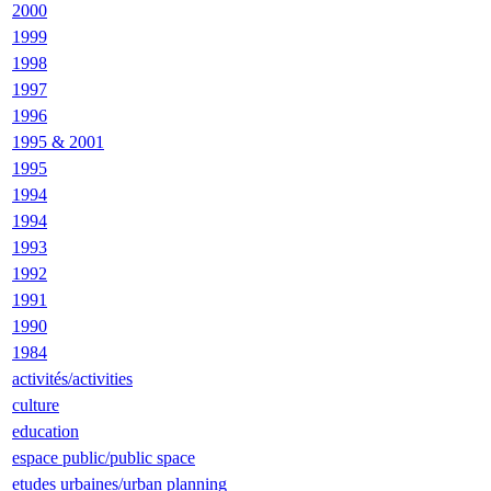
2000
1999
1998
1997
1996
1995 & 2001
1995
1994
1994
1993
1992
1991
1990
1984
activités/activities
culture
education
espace public/public space
etudes urbaines/urban planning