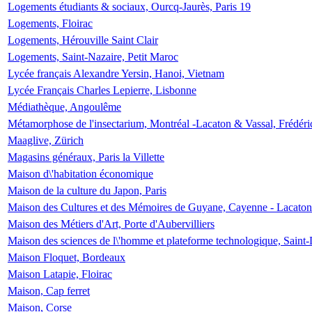
Logements étudiants & sociaux, Ourcq-Jaurès, Paris 19
Logements, Floirac
Logements, Hérouville Saint Clair
Logements, Saint-Nazaire, Petit Maroc
Lycée français Alexandre Yersin, Hanoi, Vietnam
Lycée Français Charles Lepierre, Lisbonne
Médiathèque, Angoulême
Métamorphose de l'insectarium, Montréal -Lacaton & Vassal, Frédéri
Maaglive, Zürich
Magasins généraux, Paris la Villette
Maison d\'habitation économique
Maison de la culture du Japon, Paris
Maison des Cultures et des Mémoires de Guyane, Cayenne - Lacaton
Maison des Métiers d'Art, Porte d'Aubervilliers
Maison des sciences de l\'homme et plateforme technologique, Saint
Maison Floquet, Bordeaux
Maison Latapie, Floirac
Maison, Cap ferret
Maison, Corse