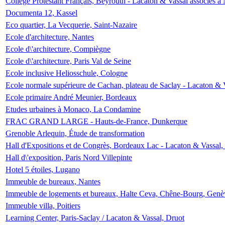
Collège Protestant Français, Beyrouth - Lacaton & Vassal associés à N
Documenta 12, Kassel
Eco quartier, La Vecquerie, Saint-Nazaire
Ecole d'architecture, Nantes
Ecole d\'architecture, Compiègne
Ecole d\'architecture, Paris Val de Seine
Ecole inclusive Heliosschule, Cologne
Ecole normale supérieure de Cachan, plateau de Saclay - Lacaton & 
Ecole primaire André Meunier, Bordeaux
Etudes urbaines à Monaco, La Condamine
FRAC GRAND LARGE - Hauts-de-France, Dunkerque
Grenoble Arlequin, Étude de transformation
Hall d'Expositions et de Congrès, Bordeaux Lac - Lacaton & Vassal
Hall d\'exposition, Paris Nord Villepinte
Hotel 5 étoiles, Lugano
Immeuble de bureaux, Nantes
Immeuble de logements et bureaux, Halte Ceva, Chêne-Bourg, Genè
Immeuble villa, Poitiers
Learning Center, Paris-Saclay / Lacaton & Vassal, Druot