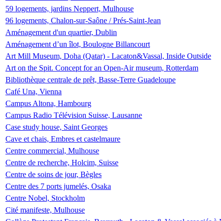
59 logements, jardins Neppert, Mulhouse
96 logements, Chalon-sur-Saône / Prés-Saint-Jean
Aménagement d'un quartier, Dublin
Aménagement d’un îlot, Boulogne Billancourt
Art Mill Museum, Doha (Qatar) - Lacaton&Vassal, Inside Outside
Art on the Spit. Concept for an Open-Air museum, Rotterdam
Bibliothèque centrale de prêt, Basse-Terre Guadeloupe
Café Una, Vienna
Campus Altona, Hambourg
Campus Radio Télévision Suisse, Lausanne
Case study house, Saint Georges
Cave et chais, Embres et castelmaure
Centre commercial, Mulhouse
Centre de recherche, Holcim, Suisse
Centre de soins de jour, Bègles
Centre des 7 ports jumelés, Osaka
Centre Nobel, Stockholm
Cité manifeste, Mulhouse