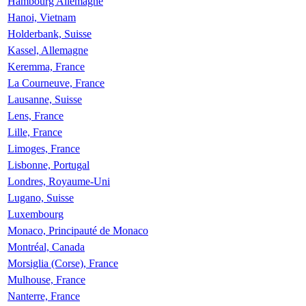
Hambourg Allemagne
Hanoi, Vietnam
Holderbank, Suisse
Kassel, Allemagne
Keremma, France
La Courneuve, France
Lausanne, Suisse
Lens, France
Lille, France
Limoges, France
Lisbonne, Portugal
Londres, Royaume-Uni
Lugano, Suisse
Luxembourg
Monaco, Principauté de Monaco
Montréal, Canada
Morsiglia (Corse), France
Mulhouse, France
Nanterre, France