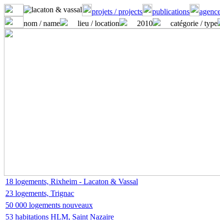
projets / projects
publications
agence
nom / name
lieu / location
2010
catégorie / type
18 logements, Rixheim - Lacaton & Vassal
23 logements, Trignac
50 000 logements nouveaux
53 habitations HLM, Saint Nazaire