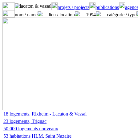
projets / projects
publications
agence
nom / name
lieu / location
1994
catégorie / type
18 logements, Rixheim - Lacaton & Vassal
23 logements, Trignac
50 000 logements nouveaux
53 habitations HLM, Saint Nazaire