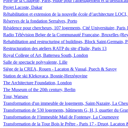
Porte de la Chapelle, Paris, étude pour l'aménagement et la densificat
Projet Lacoste, Dakar
Réhabilitation et extension de la nouvelle école d\'architecture LOCI
Réserves de la fondation Serralves, Porto
Résidence pour chercheurs, 107 logements, Cité Universitaire, Paris 
Radio Télévision Belge de la Communauté Française, Bruxelles (Rey
Rehabilitation and restructuring of buildings, Block Saint-Germain, P
Restructuration des ateliers RATP du site d'Italie, Paris 13
Royal College of Art, Battersea South, London
Salle de spectacle polyvalente, Lille
Siège de la CREA, Rouen - Lacaton & Vassal, Puech & Savoy
Station de ski Klekovaca, Bosnie-Herzégovine
The Architecture Foundation, London
The Museum of the 20th century, Berlin
Tour, Warsaw
Transformation d'un immeuble de logements, Saint-Nazaire, La Ches
Transformation de 530 logements, bâtiments G, H, I, quartier du Gra
Transformation de l\'immeuble Mail de Fontenay, La Courneuve
Transformation de la Tour Bois le Prêtre - Paris 17 - Druot, Lacaton 