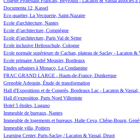
Collège Protestant Français, Beyrouth - Lacaton & Vassal associés à N
Documenta 12, Kassel
Eco quartier, La Vecquerie, Saint-Nazaire
Ecole d'architecture, Nantes
Ecole d\'architecture, Compiègne
Ecole d\'architecture, Paris Val de Seine
Ecole inclusive Heliosschule, Cologne
Ecole normale supérieure de Cachan, plateau de Saclay - Lacaton & 
Ecole primaire André Meunier, Bordeaux
Etudes urbaines à Monaco, La Condamine
FRAC GRAND LARGE - Hauts-de-France, Dunkerque
Grenoble Arlequin, Étude de transformation
Hall d'Expositions et de Congrès, Bordeaux Lac - Lacaton & Vassal
Hall d\'exposition, Paris Nord Villepinte
Hotel 5 étoiles, Lugano
Immeuble de bureaux, Nantes
Immeuble de logements et bureaux, Halte Ceva, Chêne-Bourg, Genè
Immeuble villa, Poitiers
Learning Center, Paris-Saclay / Lacaton & Vassal, Druot