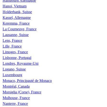
Hambourg Allemagne
Hanoi, Vietnam
Holderbank, Suisse
Kassel, Allemagne
Keremma, France
La Courneuve, France
Lausanne, Suisse
Lens, France
Lille, France
Limoges, France
Lisbonne, Portugal
Londres, Royaume-Uni
Lugano, Suisse
Luxembourg
Monaco, Principauté de Monaco
Montréal, Canada
Morsiglia (Corse), France
Mulhouse, France
Nanterre, France