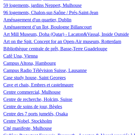
59 logements, jardins Neppert, Mulhouse
96 logements, Chalon-sur-Saône / Prés-Saint-Jean
Aménagement d'un quartier, Dublin
Aménagement d’un îlot, Boulogne Billancourt
Art Mill Museum, Doha (Qatar) - Lacaton&Vassal, Inside Outside
Art on the Spit. Concept for an Open-Air museum, Rotterdam
Bibliothèque centrale de prêt, Basse-Terre Guadeloupe
Café Una, Vienna
Campus Altona, Hambourg
Campus Radio Télévision Suisse, Lausanne
Case study house, Saint Georges
Cave et chais, Embres et castelmaure
Centre commercial, Mulhouse
Centre de recherche, Holcim, Suisse
Centre de soins de jour, Bègles
Centre des 7 ports jumelés, Osaka
Centre Nobel, Stockholm
Cité manifeste, Mulhouse