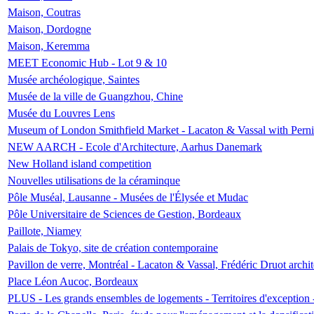
Maison, Coutras
Maison, Dordogne
Maison, Keremma
MEET Economic Hub - Lot 9 & 10
Musée archéologique, Saintes
Musée de la ville de Guangzhou, Chine
Musée du Louvres Lens
Museum of London Smithfield Market - Lacaton & Vassal with Pernil
NEW AARCH - Ecole d'Architecture, Aarhus Danemark
New Holland island competition
Nouvelles utilisations de la céraminque
Pôle Muséal, Lausanne - Musées de l'Élysée et Mudac
Pôle Universitaire de Sciences de Gestion, Bordeaux
Paillote, Niamey
Palais de Tokyo, site de création contemporaine
Pavillon de verre, Montréal - Lacaton & Vassal, Frédéric Druot arch
Place Léon Aucoc, Bordeaux
PLUS - Les grands ensembles de logements - Territoires d'exception 