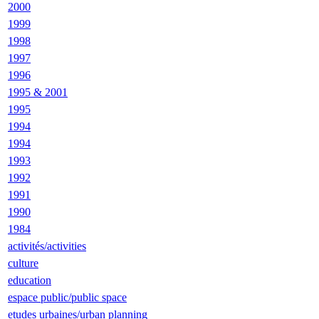
2000
1999
1998
1997
1996
1995 & 2001
1995
1994
1994
1993
1992
1991
1990
1984
activités/activities
culture
education
espace public/public space
etudes urbaines/urban planning