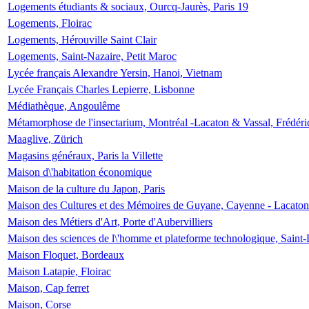
Logements étudiants & sociaux, Ourcq-Jaurès, Paris 19
Logements, Floirac
Logements, Hérouville Saint Clair
Logements, Saint-Nazaire, Petit Maroc
Lycée français Alexandre Yersin, Hanoi, Vietnam
Lycée Français Charles Lepierre, Lisbonne
Médiathèque, Angoulême
Métamorphose de l'insectarium, Montréal -Lacaton & Vassal, Frédéri
Maaglive, Zürich
Magasins généraux, Paris la Villette
Maison d\'habitation économique
Maison de la culture du Japon, Paris
Maison des Cultures et des Mémoires de Guyane, Cayenne - Lacaton
Maison des Métiers d'Art, Porte d'Aubervilliers
Maison des sciences de l\'homme et plateforme technologique, Saint
Maison Floquet, Bordeaux
Maison Latapie, Floirac
Maison, Cap ferret
Maison, Corse