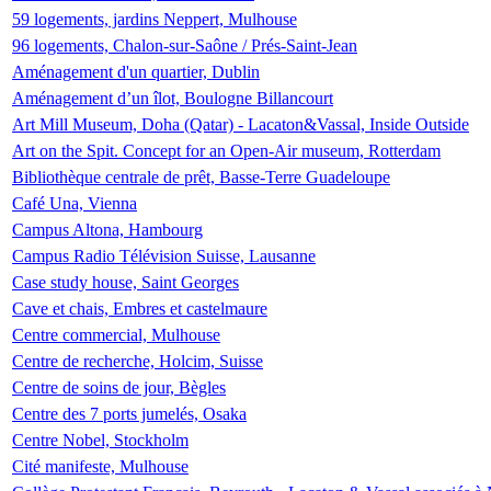
59 logements, jardins Neppert, Mulhouse
96 logements, Chalon-sur-Saône / Prés-Saint-Jean
Aménagement d'un quartier, Dublin
Aménagement d’un îlot, Boulogne Billancourt
Art Mill Museum, Doha (Qatar) - Lacaton&Vassal, Inside Outside
Art on the Spit. Concept for an Open-Air museum, Rotterdam
Bibliothèque centrale de prêt, Basse-Terre Guadeloupe
Café Una, Vienna
Campus Altona, Hambourg
Campus Radio Télévision Suisse, Lausanne
Case study house, Saint Georges
Cave et chais, Embres et castelmaure
Centre commercial, Mulhouse
Centre de recherche, Holcim, Suisse
Centre de soins de jour, Bègles
Centre des 7 ports jumelés, Osaka
Centre Nobel, Stockholm
Cité manifeste, Mulhouse