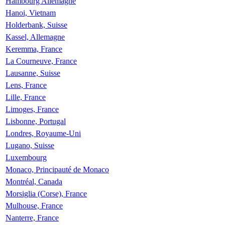
Hambourg Allemagne
Hanoi, Vietnam
Holderbank, Suisse
Kassel, Allemagne
Keremma, France
La Courneuve, France
Lausanne, Suisse
Lens, France
Lille, France
Limoges, France
Lisbonne, Portugal
Londres, Royaume-Uni
Lugano, Suisse
Luxembourg
Monaco, Principauté de Monaco
Montréal, Canada
Morsiglia (Corse), France
Mulhouse, France
Nanterre, France