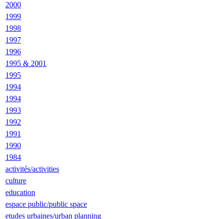
2000
1999
1998
1997
1996
1995 & 2001
1995
1994
1994
1993
1992
1991
1990
1984
activités/activities
culture
education
espace public/public space
etudes urbaines/urban planning