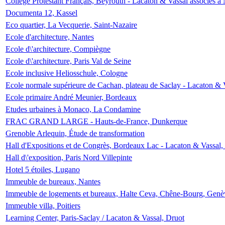
Collège Protestant Français, Beyrouth - Lacaton & Vassal associés à N
Documenta 12, Kassel
Eco quartier, La Vecquerie, Saint-Nazaire
Ecole d'architecture, Nantes
Ecole d\'architecture, Compiègne
Ecole d\'architecture, Paris Val de Seine
Ecole inclusive Heliosschule, Cologne
Ecole normale supérieure de Cachan, plateau de Saclay - Lacaton & 
Ecole primaire André Meunier, Bordeaux
Etudes urbaines à Monaco, La Condamine
FRAC GRAND LARGE - Hauts-de-France, Dunkerque
Grenoble Arlequin, Étude de transformation
Hall d'Expositions et de Congrès, Bordeaux Lac - Lacaton & Vassal
Hall d\'exposition, Paris Nord Villepinte
Hotel 5 étoiles, Lugano
Immeuble de bureaux, Nantes
Immeuble de logements et bureaux, Halte Ceva, Chêne-Bourg, Genè
Immeuble villa, Poitiers
Learning Center, Paris-Saclay / Lacaton & Vassal, Druot