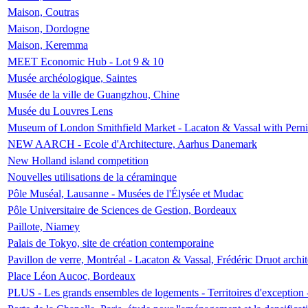
Maison, Coutras
Maison, Dordogne
Maison, Keremma
MEET Economic Hub - Lot 9 & 10
Musée archéologique, Saintes
Musée de la ville de Guangzhou, Chine
Musée du Louvres Lens
Museum of London Smithfield Market - Lacaton & Vassal with Pernil
NEW AARCH - Ecole d'Architecture, Aarhus Danemark
New Holland island competition
Nouvelles utilisations de la céraminque
Pôle Muséal, Lausanne - Musées de l'Élysée et Mudac
Pôle Universitaire de Sciences de Gestion, Bordeaux
Paillote, Niamey
Palais de Tokyo, site de création contemporaine
Pavillon de verre, Montréal - Lacaton & Vassal, Frédéric Druot arch
Place Léon Aucoc, Bordeaux
PLUS - Les grands ensembles de logements - Territoires d'exception 