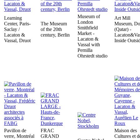
Museum of
Learning
Art Mill
London
Center, Paris-
The Museum
Museum, Do
Smithfield
Saclay /
of the 20th
(Qatar) -
Market -
Lacaton &
century, Berlin
Lacaton&Vas
Lacaton &
Vassal, Druot
Inside Outsi
Vassal with
Pernilla
Ohrstedt studio
Pavillon de
FRAC
Maison des
verre, Montréal
GRAND
Cultures et d