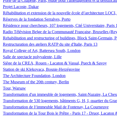
Porte de la Chapelle, Paris, étude pour l'aménagement et la densificat
Projet Lacoste, Dakar
Réhabilitation et extension de la nouvelle école d\'architecture LOCI
Réserves de la fondation Serralves, Porto
Résidence pour chercheurs, 107 logements, Cité Universitaire, Paris 
Radio Télévision Belge de la Communauté Française, Bruxelles (Rey
Rehabilitation and restructuring of buildings, Block Saint-Germain, P
Restructuration des ateliers RATP du site d'Italie, Paris 13
Royal College of Art, Battersea South, London
Salle de spectacle polyvalente, Lille
Siège de la CREA, Rouen - Lacaton & Vassal, Puech & Savoy
Station de ski Klekovaca, Bosnie-Herzégovine
The Architecture Foundation, London
The Museum of the 20th century, Berlin
Tour, Warsaw
Transformation d'un immeuble de logements, Saint-Nazaire, La Ches
Transformation de 530 logements, bâtiments G, H, I, quartier du Gra
Transformation de l\'immeuble Mail de Fontenay, La Courneuve
Transformation de la Tour Bois le Prêtre - Paris 17 - Druot, Lacaton 