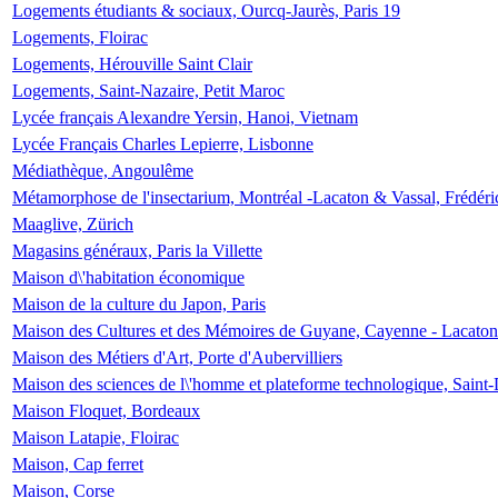
Logements étudiants & sociaux, Ourcq-Jaurès, Paris 19
Logements, Floirac
Logements, Hérouville Saint Clair
Logements, Saint-Nazaire, Petit Maroc
Lycée français Alexandre Yersin, Hanoi, Vietnam
Lycée Français Charles Lepierre, Lisbonne
Médiathèque, Angoulême
Métamorphose de l'insectarium, Montréal -Lacaton & Vassal, Frédéri
Maaglive, Zürich
Magasins généraux, Paris la Villette
Maison d\'habitation économique
Maison de la culture du Japon, Paris
Maison des Cultures et des Mémoires de Guyane, Cayenne - Lacaton
Maison des Métiers d'Art, Porte d'Aubervilliers
Maison des sciences de l\'homme et plateforme technologique, Saint
Maison Floquet, Bordeaux
Maison Latapie, Floirac
Maison, Cap ferret
Maison, Corse