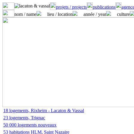
projets / projects
publications
agence
nom / name
lieu / location
année / year
culture
18 logements, Rixheim - Lacaton & Vassal
23 logements, Trignac
50 000 logements nouveaux
53 habitations HLM, Saint Nazaire