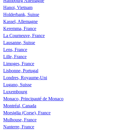
Hambourg Allemagne
Hanoi, Vietnam
Holderbank, Suisse
Kassel, Allemagne
Keremma, France
La Courneuve, France
Lausanne, Suisse
Lens, France
Lille, France
Limoges, France
Lisbonne, Portugal
Londres, Royaume-Uni
Lugano, Suisse
Luxembourg
Monaco, Principauté de Monaco
Montréal, Canada
Morsiglia (Corse), France
Mulhouse, France
Nanterre, France