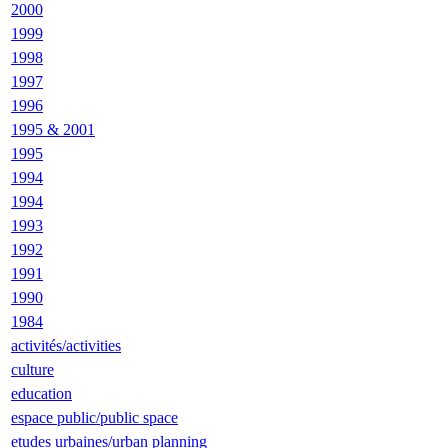
2000
1999
1998
1997
1996
1995 & 2001
1995
1994
1994
1993
1992
1991
1990
1984
activités/activities
culture
education
espace public/public space
etudes urbaines/urban planning