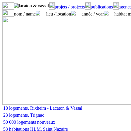
projets / projects
publications
agence
nom / name
lieu / location
année / year
habitat m
18 logements, Rixheim - Lacaton & Vassal
23 logements, Trignac
50 000 logements nouveaux
53 habitations HLM, Saint Nazaire