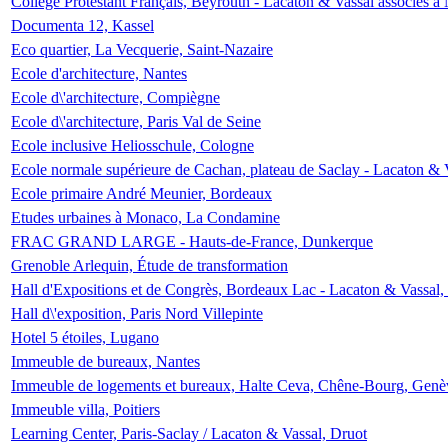
Collège Protestant Français, Beyrouth - Lacaton & Vassal associés à N
Documenta 12, Kassel
Eco quartier, La Vecquerie, Saint-Nazaire
Ecole d'architecture, Nantes
Ecole d\'architecture, Compiègne
Ecole d\'architecture, Paris Val de Seine
Ecole inclusive Heliosschule, Cologne
Ecole normale supérieure de Cachan, plateau de Saclay - Lacaton & 
Ecole primaire André Meunier, Bordeaux
Etudes urbaines à Monaco, La Condamine
FRAC GRAND LARGE - Hauts-de-France, Dunkerque
Grenoble Arlequin, Étude de transformation
Hall d'Expositions et de Congrès, Bordeaux Lac - Lacaton & Vassal
Hall d\'exposition, Paris Nord Villepinte
Hotel 5 étoiles, Lugano
Immeuble de bureaux, Nantes
Immeuble de logements et bureaux, Halte Ceva, Chêne-Bourg, Genè
Immeuble villa, Poitiers
Learning Center, Paris-Saclay / Lacaton & Vassal, Druot