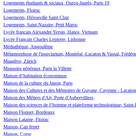
Logements étudiants & sociaux, Ourcq-Jaurès, Paris 19
Logements, Floirac
Logements, Hérouville Saint Clair
Logements, Saint-Nazaire, Petit Maroc
Lycée français Alexandre Yersin, Hanoi, Vietnam
Lycée Français Charles Lepierre, Lisbonne
Médiathèque, Angoulême
Métamorphose de l'insectarium, Montréal -Lacaton & Vassal, Frédéri
Maaglive, Zürich
Magasins généraux, Paris la Villette
Maison d\'habitation économique
Maison de la culture du Japon, Paris
Maison des Cultures et des Mémoires de Guyane, Cayenne - Lacaton
Maison des Métiers d'Art, Porte d'Aubervilliers
Maison des sciences de l\'homme et plateforme technologique, Saint
Maison Floquet, Bordeaux
Maison Latapie, Floirac
Maison, Cap ferret
Maison, Corse