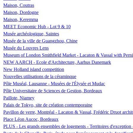
Maison, Coutras
Maison, Dordogne
Maison, Keremma
MEET Economic Hub - Lot 9 & 10
Musée archéologique, Saintes
Musée de la ville de Guangzhou, Chine
Musée du Louvres Lens
Museum of London Smithfield Market - Lacaton & Vassal with Pernil
NEW AARCH - Ecole d'Architecture, Aarhus Danemark
New Holland island competition
Nouvelles utilisations de la céraminque
Pôle Muséal, Lausanne - Musées de l'Élysée et Mudac
Pôle Universitaire de Sciences de Gestion, Bordeaux
Paillote, Niamey
Palais de Tokyo, site de création contemporaine
Pavillon de verre, Montréal - Lacaton & Vassal, Frédéric Druot arch
Place Léon Aucoc, Bordeaux
PLUS - Les grands ensembles de logements - Territoires d'exception 