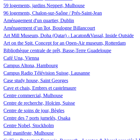
59 logements, jardins Neppert, Mulhouse
96 logements, Chalon-sur-Saône / Prés-Saint-Jean
Aménagement d'un quartier, Dublin
Aménagement d’un îlot, Boulogne Billancourt
Art Mill Museum, Doha (Qatar) - Lacaton&Vassal, Inside Outside
Art on the Spit. Concept for an Open-Air museum, Rotterdam
Bibliothèque centrale de prêt, Basse-Terre Guadeloupe
Café Una, Vienna
Campus Altona, Hambourg
Campus Radio Télévision Suisse, Lausanne
Case study house, Saint Georges
Cave et chais, Embres et castelmaure
Centre commercial, Mulhouse
Centre de recherche, Holcim, Suisse
Centre de soins de jour, Bègles
Centre des 7 ports jumelés, Osaka
Centre Nobel, Stockholm
Cité manifeste, Mulhouse