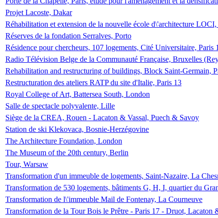
Porte de la Chapelle, Paris, étude pour l'aménagement et la densificat
Projet Lacoste, Dakar
Réhabilitation et extension de la nouvelle école d\'architecture LOCI
Réserves de la fondation Serralves, Porto
Résidence pour chercheurs, 107 logements, Cité Universitaire, Paris 
Radio Télévision Belge de la Communauté Française, Bruxelles (Rey
Rehabilitation and restructuring of buildings, Block Saint-Germain, P
Restructuration des ateliers RATP du site d'Italie, Paris 13
Royal College of Art, Battersea South, London
Salle de spectacle polyvalente, Lille
Siège de la CREA, Rouen - Lacaton & Vassal, Puech & Savoy
Station de ski Klekovaca, Bosnie-Herzégovine
The Architecture Foundation, London
The Museum of the 20th century, Berlin
Tour, Warsaw
Transformation d'un immeuble de logements, Saint-Nazaire, La Ches
Transformation de 530 logements, bâtiments G, H, I, quartier du Gra
Transformation de l\'immeuble Mail de Fontenay, La Courneuve
Transformation de la Tour Bois le Prêtre - Paris 17 - Druot, Lacaton 