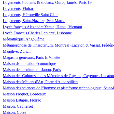
Logements étudiants & sociaux, Ourcq-Jaurès, Paris 19
Logements, Floirac
Logements, Hérouville Saint Clair
Logements, Saint-Nazaire, Petit Maroc
Lycée français Alexandre Yersin, Hanoi, Vietnam
Lycée Français Charles Lepierre, Lisbonne
Médiathèque, Angoulême
Métamorphose de l'insectarium, Montréal -Lacaton & Vassal, Frédéri
Maaglive, Zürich
Magasins généraux, Paris la Villette
Maison d\'habitation économique
Maison de la culture du Japon, Paris
Maison des Cultures et des Mémoires de Guyane, Cayenne - Lacaton
Maison des Métiers d'Art, Porte d'Aubervilliers
Maison des sciences de l\'homme et plateforme technologique, Saint
Maison Floquet, Bordeaux
Maison Latapie, Floirac
Maison, Cap ferret
Maison, Corse