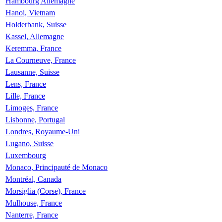
Hambourg Allemagne
Hanoi, Vietnam
Holderbank, Suisse
Kassel, Allemagne
Keremma, France
La Courneuve, France
Lausanne, Suisse
Lens, France
Lille, France
Limoges, France
Lisbonne, Portugal
Londres, Royaume-Uni
Lugano, Suisse
Luxembourg
Monaco, Principauté de Monaco
Montréal, Canada
Morsiglia (Corse), France
Mulhouse, France
Nanterre, France