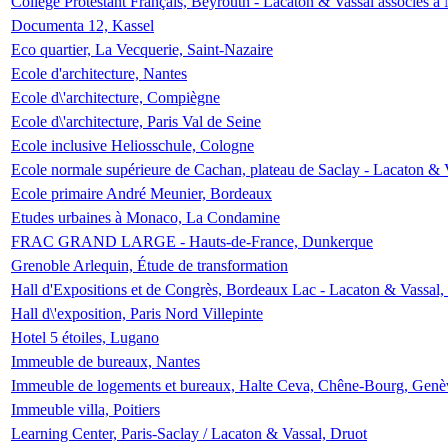
Collège Protestant Français, Beyrouth - Lacaton & Vassal associés à N
Documenta 12, Kassel
Eco quartier, La Vecquerie, Saint-Nazaire
Ecole d'architecture, Nantes
Ecole d\'architecture, Compiègne
Ecole d\'architecture, Paris Val de Seine
Ecole inclusive Heliosschule, Cologne
Ecole normale supérieure de Cachan, plateau de Saclay - Lacaton & 
Ecole primaire André Meunier, Bordeaux
Etudes urbaines à Monaco, La Condamine
FRAC GRAND LARGE - Hauts-de-France, Dunkerque
Grenoble Arlequin, Étude de transformation
Hall d'Expositions et de Congrès, Bordeaux Lac - Lacaton & Vassal
Hall d\'exposition, Paris Nord Villepinte
Hotel 5 étoiles, Lugano
Immeuble de bureaux, Nantes
Immeuble de logements et bureaux, Halte Ceva, Chêne-Bourg, Genè
Immeuble villa, Poitiers
Learning Center, Paris-Saclay / Lacaton & Vassal, Druot