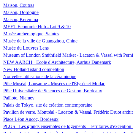
Maison, Coutras
Maison, Dordogne
Maison, Keremma
MEET Economic Hub - Lot 9 & 10
Musée archéologique, Saintes
Musée de la ville de Guangzhou, Chine
Musée du Louvres Lens
Museum of London Smithfield Market - Lacaton & Vassal with Pernil
NEW AARCH - Ecole d'Architecture, Aarhus Danemark
New Holland island competition
Nouvelles utilisations de la céraminque
Pôle Muséal, Lausanne - Musées de l'Élysée et Mudac
Pôle Universitaire de Sciences de Gestion, Bordeaux
Paillote, Niamey
Palais de Tokyo, site de création contemporaine
Pavillon de verre, Montréal - Lacaton & Vassal, Frédéric Druot arch
Place Léon Aucoc, Bordeaux
PLUS - Les grands ensembles de logements - Territoires d'exception 