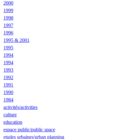
2000
1999
1998
1997
1996
1995 & 2001
1995
1994
1994
1993
1992
1991
1990
1984
activités/activities
culture
education
espace public/public space
etudes urbaines/urban planning