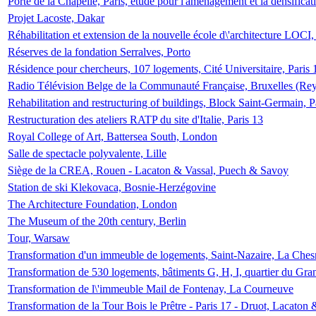
Porte de la Chapelle, Paris, étude pour l'aménagement et la densificat
Projet Lacoste, Dakar
Réhabilitation et extension de la nouvelle école d\'architecture LOCI
Réserves de la fondation Serralves, Porto
Résidence pour chercheurs, 107 logements, Cité Universitaire, Paris 
Radio Télévision Belge de la Communauté Française, Bruxelles (Rey
Rehabilitation and restructuring of buildings, Block Saint-Germain, P
Restructuration des ateliers RATP du site d'Italie, Paris 13
Royal College of Art, Battersea South, London
Salle de spectacle polyvalente, Lille
Siège de la CREA, Rouen - Lacaton & Vassal, Puech & Savoy
Station de ski Klekovaca, Bosnie-Herzégovine
The Architecture Foundation, London
The Museum of the 20th century, Berlin
Tour, Warsaw
Transformation d'un immeuble de logements, Saint-Nazaire, La Ches
Transformation de 530 logements, bâtiments G, H, I, quartier du Gra
Transformation de l\'immeuble Mail de Fontenay, La Courneuve
Transformation de la Tour Bois le Prêtre - Paris 17 - Druot, Lacaton 