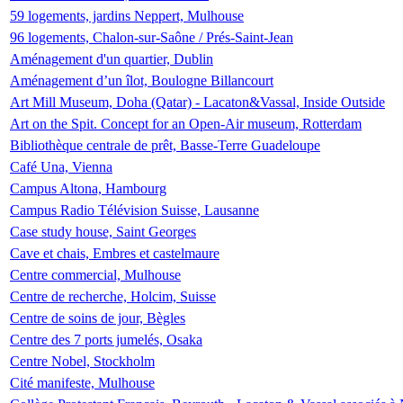
59 logements, jardins Neppert, Mulhouse
96 logements, Chalon-sur-Saône / Prés-Saint-Jean
Aménagement d'un quartier, Dublin
Aménagement d’un îlot, Boulogne Billancourt
Art Mill Museum, Doha (Qatar) - Lacaton&Vassal, Inside Outside
Art on the Spit. Concept for an Open-Air museum, Rotterdam
Bibliothèque centrale de prêt, Basse-Terre Guadeloupe
Café Una, Vienna
Campus Altona, Hambourg
Campus Radio Télévision Suisse, Lausanne
Case study house, Saint Georges
Cave et chais, Embres et castelmaure
Centre commercial, Mulhouse
Centre de recherche, Holcim, Suisse
Centre de soins de jour, Bègles
Centre des 7 ports jumelés, Osaka
Centre Nobel, Stockholm
Cité manifeste, Mulhouse