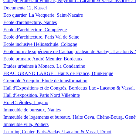
Collège Protestant Français, Beyrouth - Lacaton & Vassal associés à N
Documenta 12, Kassel
Eco quartier, La Vecquerie, Saint-Nazaire
Ecole d'architecture, Nantes
Ecole d\'architecture, Compiègne
Ecole d\'architecture, Paris Val de Seine
Ecole inclusive Heliosschule, Cologne
Ecole normale supérieure de Cachan, plateau de Saclay - Lacaton & 
Ecole primaire André Meunier, Bordeaux
Etudes urbaines à Monaco, La Condamine
FRAC GRAND LARGE - Hauts-de-France, Dunkerque
Grenoble Arlequin, Étude de transformation
Hall d'Expositions et de Congrès, Bordeaux Lac - Lacaton & Vassal
Hall d\'exposition, Paris Nord Villepinte
Hotel 5 étoiles, Lugano
Immeuble de bureaux, Nantes
Immeuble de logements et bureaux, Halte Ceva, Chêne-Bourg, Genè
Immeuble villa, Poitiers
Learning Center, Paris-Saclay / Lacaton & Vassal, Druot