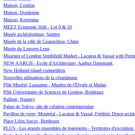
Maison, Coutras
Maison, Dordogne
Maison, Keremma
MEET Economic Hub - Lot 9 & 10
Musée archéologique, Saintes
Musée de la ville de Guangzhou, Chine
Musée du Louvres Lens
Museum of London Smithfield Market - Lacaton & Vassal with Pernil
NEW AARCH - Ecole d'Architecture, Aarhus Danemark
New Holland island competition
Nouvelles utilisations de la céraminque
Pôle Muséal, Lausanne - Musées de l'Élysée et Mudac
Pôle Universitaire de Sciences de Gestion, Bordeaux
Paillote, Niamey
Palais de Tokyo, site de création contemporaine
Pavillon de verre, Montréal - Lacaton & Vassal, Frédéric Druot arch
Place Léon Aucoc, Bordeaux
PLUS - Les grands ensembles de logements - Territoires d'exception 