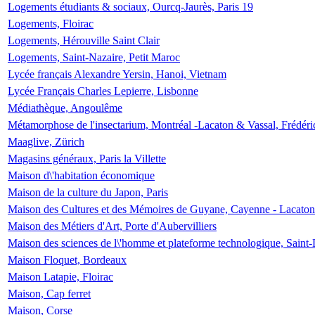
Logements étudiants & sociaux, Ourcq-Jaurès, Paris 19
Logements, Floirac
Logements, Hérouville Saint Clair
Logements, Saint-Nazaire, Petit Maroc
Lycée français Alexandre Yersin, Hanoi, Vietnam
Lycée Français Charles Lepierre, Lisbonne
Médiathèque, Angoulême
Métamorphose de l'insectarium, Montréal -Lacaton & Vassal, Frédéri
Maaglive, Zürich
Magasins généraux, Paris la Villette
Maison d\'habitation économique
Maison de la culture du Japon, Paris
Maison des Cultures et des Mémoires de Guyane, Cayenne - Lacaton
Maison des Métiers d'Art, Porte d'Aubervilliers
Maison des sciences de l\'homme et plateforme technologique, Saint
Maison Floquet, Bordeaux
Maison Latapie, Floirac
Maison, Cap ferret
Maison, Corse