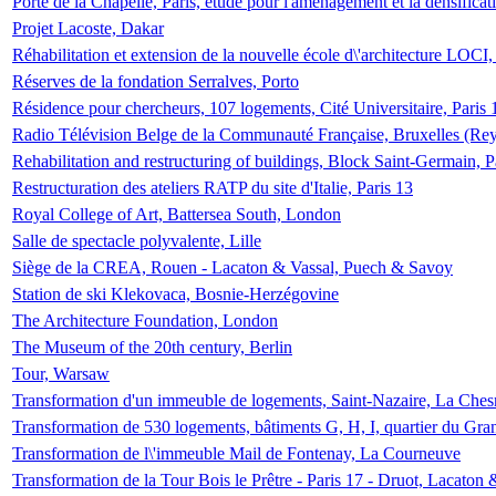
Porte de la Chapelle, Paris, étude pour l'aménagement et la densificat
Projet Lacoste, Dakar
Réhabilitation et extension de la nouvelle école d\'architecture LOCI
Réserves de la fondation Serralves, Porto
Résidence pour chercheurs, 107 logements, Cité Universitaire, Paris 
Radio Télévision Belge de la Communauté Française, Bruxelles (Rey
Rehabilitation and restructuring of buildings, Block Saint-Germain, P
Restructuration des ateliers RATP du site d'Italie, Paris 13
Royal College of Art, Battersea South, London
Salle de spectacle polyvalente, Lille
Siège de la CREA, Rouen - Lacaton & Vassal, Puech & Savoy
Station de ski Klekovaca, Bosnie-Herzégovine
The Architecture Foundation, London
The Museum of the 20th century, Berlin
Tour, Warsaw
Transformation d'un immeuble de logements, Saint-Nazaire, La Ches
Transformation de 530 logements, bâtiments G, H, I, quartier du Gra
Transformation de l\'immeuble Mail de Fontenay, La Courneuve
Transformation de la Tour Bois le Prêtre - Paris 17 - Druot, Lacaton 