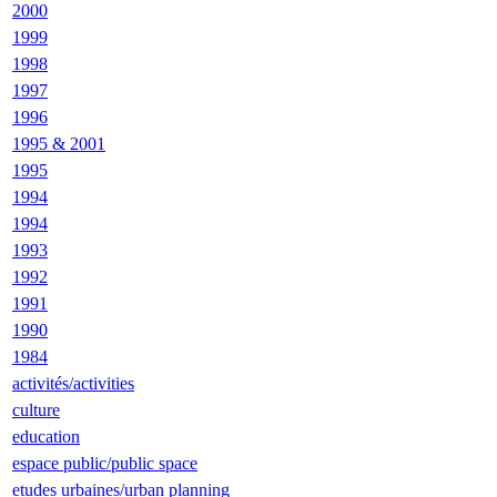
2000
1999
1998
1997
1996
1995 & 2001
1995
1994
1994
1993
1992
1991
1990
1984
activités/activities
culture
education
espace public/public space
etudes urbaines/urban planning