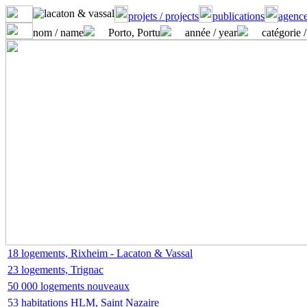
projets / projects
publications
agence
nom / name
Porto, Portu
année / year
catégorie /
18 logements, Rixheim - Lacaton & Vassal
23 logements, Trignac
50 000 logements nouveaux
53 habitations HLM, Saint Nazaire