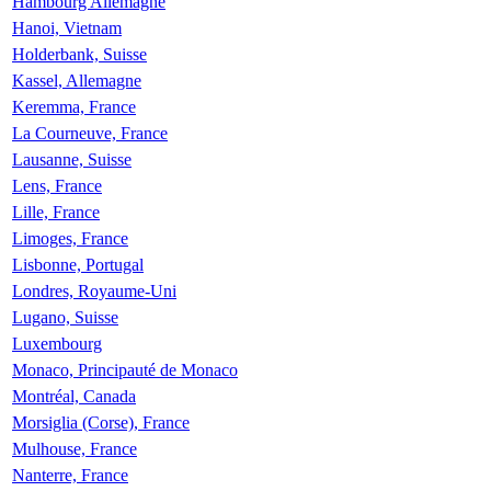
Hambourg Allemagne
Hanoi, Vietnam
Holderbank, Suisse
Kassel, Allemagne
Keremma, France
La Courneuve, France
Lausanne, Suisse
Lens, France
Lille, France
Limoges, France
Lisbonne, Portugal
Londres, Royaume-Uni
Lugano, Suisse
Luxembourg
Monaco, Principauté de Monaco
Montréal, Canada
Morsiglia (Corse), France
Mulhouse, France
Nanterre, France