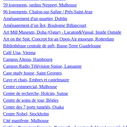
59 logements, jardins Neppert, Mulhouse
96 logements, Chalon-sur-Saône / Prés-Saint-Jean
Aménagement d'un quartier, Dublin
Aménagement d’un îlot, Boulogne Billancourt
Art Mill Museum, Doha (Qatar) - Lacaton&Vassal, Inside Outside
Art on the Spit. Concept for an Open-Air museum, Rotterdam
Bibliothèque centrale de prêt, Basse-Terre Guadeloupe
Café Una, Vienna
Campus Altona, Hambourg
Campus Radio Télévision Suisse, Lausanne
Case study house, Saint Georges
Cave et chais, Embres et castelmaure
Centre commercial, Mulhouse
Centre de recherche, Holcim, Suisse
Centre de soins de jour, Bègles
Centre des 7 ports jumelés, Osaka
Centre Nobel, Stockholm
Cité manifeste, Mulhouse