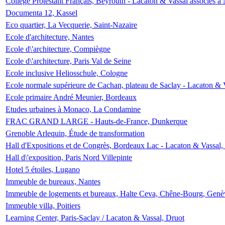
Collège Protestant Français, Beyrouth - Lacaton & Vassal associés à N
Documenta 12, Kassel
Eco quartier, La Vecquerie, Saint-Nazaire
Ecole d'architecture, Nantes
Ecole d\'architecture, Compiègne
Ecole d\'architecture, Paris Val de Seine
Ecole inclusive Heliosschule, Cologne
Ecole normale supérieure de Cachan, plateau de Saclay - Lacaton & 
Ecole primaire André Meunier, Bordeaux
Etudes urbaines à Monaco, La Condamine
FRAC GRAND LARGE - Hauts-de-France, Dunkerque
Grenoble Arlequin, Étude de transformation
Hall d'Expositions et de Congrès, Bordeaux Lac - Lacaton & Vassal
Hall d\'exposition, Paris Nord Villepinte
Hotel 5 étoiles, Lugano
Immeuble de bureaux, Nantes
Immeuble de logements et bureaux, Halte Ceva, Chêne-Bourg, Genè
Immeuble villa, Poitiers
Learning Center, Paris-Saclay / Lacaton & Vassal, Druot