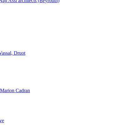
aji Assi architects (Beyrouth)
Vassal, Druot
, Marion Cadran
ve