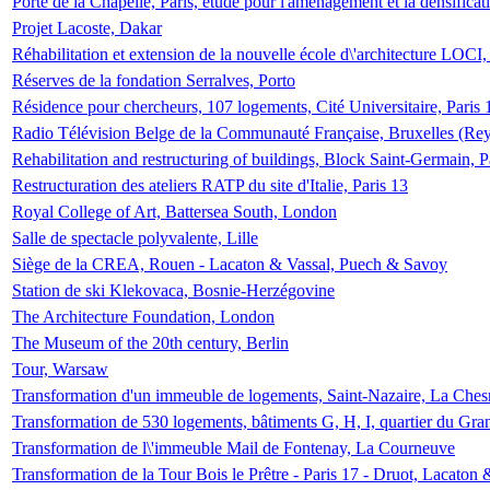
Porte de la Chapelle, Paris, étude pour l'aménagement et la densificat
Projet Lacoste, Dakar
Réhabilitation et extension de la nouvelle école d\'architecture LOCI
Réserves de la fondation Serralves, Porto
Résidence pour chercheurs, 107 logements, Cité Universitaire, Paris 
Radio Télévision Belge de la Communauté Française, Bruxelles (Rey
Rehabilitation and restructuring of buildings, Block Saint-Germain, P
Restructuration des ateliers RATP du site d'Italie, Paris 13
Royal College of Art, Battersea South, London
Salle de spectacle polyvalente, Lille
Siège de la CREA, Rouen - Lacaton & Vassal, Puech & Savoy
Station de ski Klekovaca, Bosnie-Herzégovine
The Architecture Foundation, London
The Museum of the 20th century, Berlin
Tour, Warsaw
Transformation d'un immeuble de logements, Saint-Nazaire, La Ches
Transformation de 530 logements, bâtiments G, H, I, quartier du Gra
Transformation de l\'immeuble Mail de Fontenay, La Courneuve
Transformation de la Tour Bois le Prêtre - Paris 17 - Druot, Lacaton 