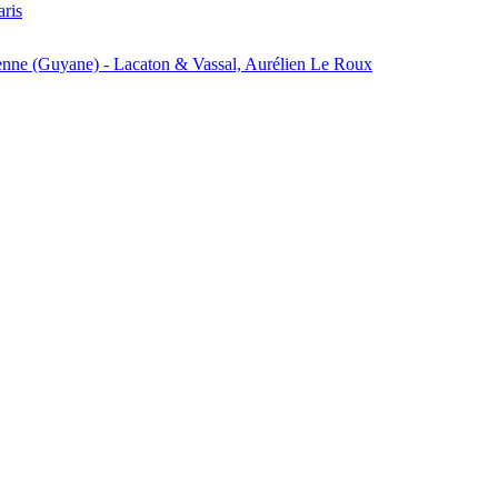
aris
enne (Guyane) - Lacaton & Vassal, Aurélien Le Roux