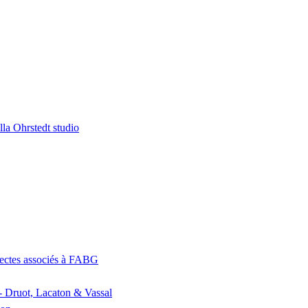
la Ohrstedt studio
itectes associés à FABG
- Druot, Lacaton & Vassal