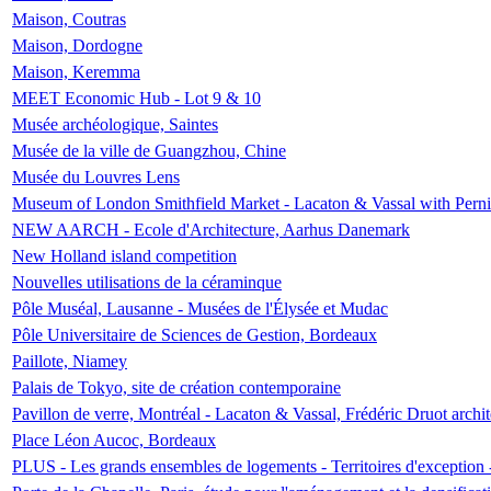
Maison, Coutras
Maison, Dordogne
Maison, Keremma
MEET Economic Hub - Lot 9 & 10
Musée archéologique, Saintes
Musée de la ville de Guangzhou, Chine
Musée du Louvres Lens
Museum of London Smithfield Market - Lacaton & Vassal with Pernil
NEW AARCH - Ecole d'Architecture, Aarhus Danemark
New Holland island competition
Nouvelles utilisations de la céraminque
Pôle Muséal, Lausanne - Musées de l'Élysée et Mudac
Pôle Universitaire de Sciences de Gestion, Bordeaux
Paillote, Niamey
Palais de Tokyo, site de création contemporaine
Pavillon de verre, Montréal - Lacaton & Vassal, Frédéric Druot arch
Place Léon Aucoc, Bordeaux
PLUS - Les grands ensembles de logements - Territoires d'exception 