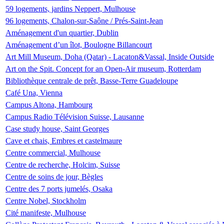
59 logements, jardins Neppert, Mulhouse
96 logements, Chalon-sur-Saône / Prés-Saint-Jean
Aménagement d'un quartier, Dublin
Aménagement d’un îlot, Boulogne Billancourt
Art Mill Museum, Doha (Qatar) - Lacaton&Vassal, Inside Outside
Art on the Spit. Concept for an Open-Air museum, Rotterdam
Bibliothèque centrale de prêt, Basse-Terre Guadeloupe
Café Una, Vienna
Campus Altona, Hambourg
Campus Radio Télévision Suisse, Lausanne
Case study house, Saint Georges
Cave et chais, Embres et castelmaure
Centre commercial, Mulhouse
Centre de recherche, Holcim, Suisse
Centre de soins de jour, Bègles
Centre des 7 ports jumelés, Osaka
Centre Nobel, Stockholm
Cité manifeste, Mulhouse