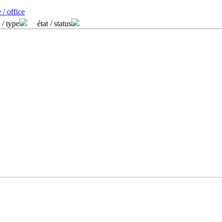
 / office
 / type
état / status