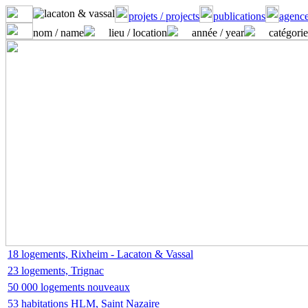
projets / projects
publications
agence
nom / name
lieu / location
année / year
catégorie
18 logements, Rixheim - Lacaton & Vassal
23 logements, Trignac
50 000 logements nouveaux
53 habitations HLM, Saint Nazaire