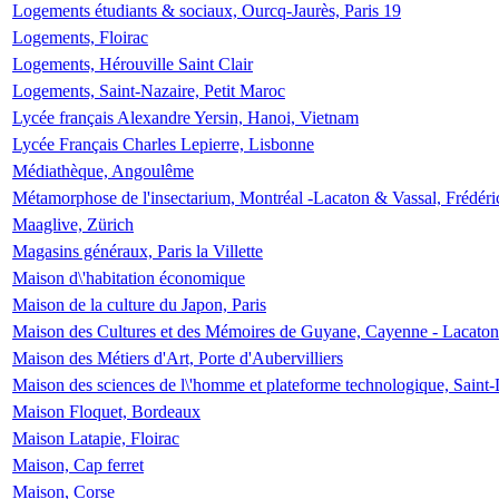
Logements étudiants & sociaux, Ourcq-Jaurès, Paris 19
Logements, Floirac
Logements, Hérouville Saint Clair
Logements, Saint-Nazaire, Petit Maroc
Lycée français Alexandre Yersin, Hanoi, Vietnam
Lycée Français Charles Lepierre, Lisbonne
Médiathèque, Angoulême
Métamorphose de l'insectarium, Montréal -Lacaton & Vassal, Frédéri
Maaglive, Zürich
Magasins généraux, Paris la Villette
Maison d\'habitation économique
Maison de la culture du Japon, Paris
Maison des Cultures et des Mémoires de Guyane, Cayenne - Lacaton
Maison des Métiers d'Art, Porte d'Aubervilliers
Maison des sciences de l\'homme et plateforme technologique, Saint
Maison Floquet, Bordeaux
Maison Latapie, Floirac
Maison, Cap ferret
Maison, Corse