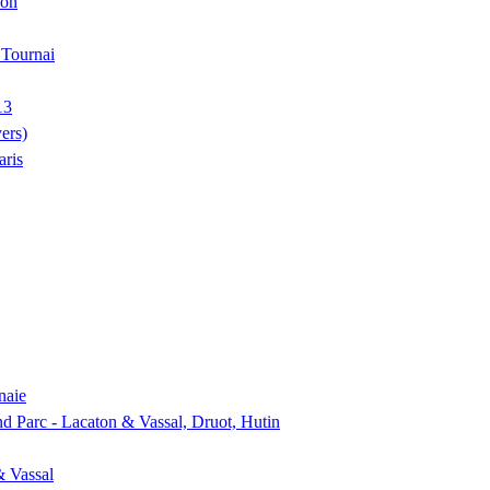
ion
, Tournai
13
ers)
aris
naie
nd Parc - Lacaton & Vassal, Druot, Hutin
& Vassal