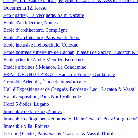
Collège Protestant Français, Beyrouth - Lacaton & Vassal associés à N
Documenta 12, Kassel
Eco quartier, La Vecquerie, Saint-Nazaire
Ecole d'architecture, Nantes
Ecole d\'architecture, Compiègne
Ecole d\'architecture, Paris Val de Seine
Ecole inclusive Heliosschule, Cologne
Ecole normale supérieure de Cachan, plateau de Saclay - Lacaton & 
Ecole primaire André Meunier, Bordeaux
Etudes urbaines à Monaco, La Condamine
FRAC GRAND LARGE - Hauts-de-France, Dunkerque
Grenoble Arlequin, Étude de transformation
Hall d'Expositions et de Congrès, Bordeaux Lac - Lacaton & Vassal
Hall d\'exposition, Paris Nord Villepinte
Hotel 5 étoiles, Lugano
Immeuble de bureaux, Nantes
Immeuble de logements et bureaux, Halte Ceva, Chêne-Bourg, Genè
Immeuble villa, Poitiers
Learning Center, Paris-Saclay / Lacaton & Vassal, Druot