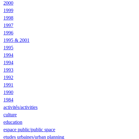
2000
1999
1998
1997
1996
1995 & 2001
1995
1994
1994
1993
1992
1991
1990
1984
activités/activities
culture
education
espace public/public space
etudes urbaines/urban planning