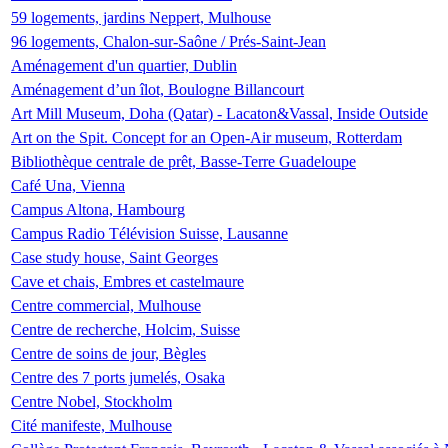
59 logements, jardins Neppert, Mulhouse
96 logements, Chalon-sur-Saône / Prés-Saint-Jean
Aménagement d'un quartier, Dublin
Aménagement d’un îlot, Boulogne Billancourt
Art Mill Museum, Doha (Qatar) - Lacaton&Vassal, Inside Outside
Art on the Spit. Concept for an Open-Air museum, Rotterdam
Bibliothèque centrale de prêt, Basse-Terre Guadeloupe
Café Una, Vienna
Campus Altona, Hambourg
Campus Radio Télévision Suisse, Lausanne
Case study house, Saint Georges
Cave et chais, Embres et castelmaure
Centre commercial, Mulhouse
Centre de recherche, Holcim, Suisse
Centre de soins de jour, Bègles
Centre des 7 ports jumelés, Osaka
Centre Nobel, Stockholm
Cité manifeste, Mulhouse