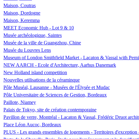
Maison, Coutras
Maison, Dordogne
Maison, Keremma
MEET Economic Hub - Lot 9 & 10
Musée archéologique, Saintes
Musée de la ville de Guangzhou, Chine
Musée du Louvres Lens
Museum of London Smithfield Market - Lacaton & Vassal with Pernil
NEW AARCH - Ecole d'Architecture, Aarhus Danemark
New Holland island competition
Nouvelles utilisations de la céraminque
Pôle Muséal, Lausanne - Musées de l'Élysée et Mudac
Pôle Universitaire de Sciences de Gestion, Bordeaux
Paillote, Niamey
Palais de Tokyo, site de création contemporaine
Pavillon de verre, Montréal - Lacaton & Vassal, Frédéric Druot arch
Place Léon Aucoc, Bordeaux
PLUS - Les grands ensembles de logements - Territoires d'exception 