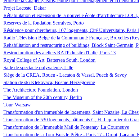
Porte de la Chapelle, Paris, étude pour l'aménagement et la densificat
Projet Lacoste, Dakar
Réhabilitation et extension de la nouvelle école d\'architecture LOCI
Réserves de la fondation Serralves, Porto
Résidence pour chercheurs, 107 logements, Cité Universitaire, Paris 
Radio Télévision Belge de la Communauté Française, Bruxelles (Rey
Rehabilitation and restructuring of buildings, Block Saint-Germain, P
Restructuration des ateliers RATP du site d'Italie, Paris 13
Royal College of Art, Battersea South, London
Salle de spectacle polyvalente, Lille
Siège de la CREA, Rouen - Lacaton & Vassal, Puech & Savoy
Station de ski Klekovaca, Bosnie-Herzégovine
The Architecture Foundation, London
The Museum of the 20th century, Berlin
Tour, Warsaw
Transformation d'un immeuble de logements, Saint-Nazaire, La Ches
Transformation de 530 logements, bâtiments G, H, I, quartier du Gra
Transformation de l\'immeuble Mail de Fontenay, La Courneuve
Transformation de la Tour Bois le Prêtre - Paris 17 - Druot, Lacaton 