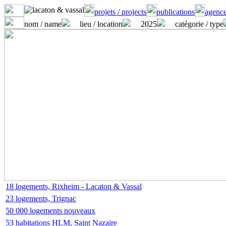
projets / projects
publications
agence
nom / name
lieu / location
2025
catégorie / type
18 logements, Rixheim - Lacaton & Vassal
23 logements, Trignac
50 000 logements nouveaux
53 habitations HLM, Saint Nazaire