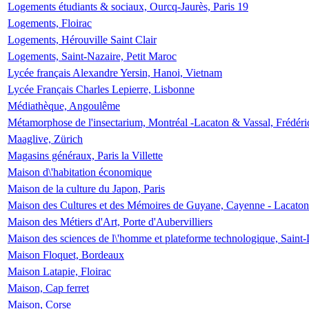
Logements étudiants & sociaux, Ourcq-Jaurès, Paris 19
Logements, Floirac
Logements, Hérouville Saint Clair
Logements, Saint-Nazaire, Petit Maroc
Lycée français Alexandre Yersin, Hanoi, Vietnam
Lycée Français Charles Lepierre, Lisbonne
Médiathèque, Angoulême
Métamorphose de l'insectarium, Montréal -Lacaton & Vassal, Frédéri
Maaglive, Zürich
Magasins généraux, Paris la Villette
Maison d\'habitation économique
Maison de la culture du Japon, Paris
Maison des Cultures et des Mémoires de Guyane, Cayenne - Lacaton
Maison des Métiers d'Art, Porte d'Aubervilliers
Maison des sciences de l\'homme et plateforme technologique, Saint
Maison Floquet, Bordeaux
Maison Latapie, Floirac
Maison, Cap ferret
Maison, Corse