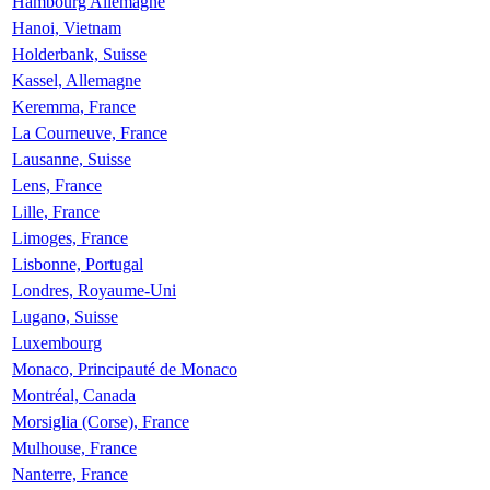
Hambourg Allemagne
Hanoi, Vietnam
Holderbank, Suisse
Kassel, Allemagne
Keremma, France
La Courneuve, France
Lausanne, Suisse
Lens, France
Lille, France
Limoges, France
Lisbonne, Portugal
Londres, Royaume-Uni
Lugano, Suisse
Luxembourg
Monaco, Principauté de Monaco
Montréal, Canada
Morsiglia (Corse), France
Mulhouse, France
Nanterre, France