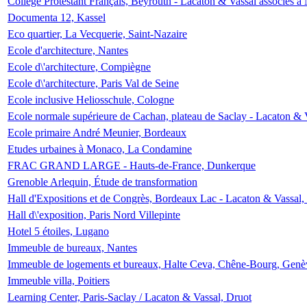
Collège Protestant Français, Beyrouth - Lacaton & Vassal associés à N
Documenta 12, Kassel
Eco quartier, La Vecquerie, Saint-Nazaire
Ecole d'architecture, Nantes
Ecole d\'architecture, Compiègne
Ecole d\'architecture, Paris Val de Seine
Ecole inclusive Heliosschule, Cologne
Ecole normale supérieure de Cachan, plateau de Saclay - Lacaton & 
Ecole primaire André Meunier, Bordeaux
Etudes urbaines à Monaco, La Condamine
FRAC GRAND LARGE - Hauts-de-France, Dunkerque
Grenoble Arlequin, Étude de transformation
Hall d'Expositions et de Congrès, Bordeaux Lac - Lacaton & Vassal
Hall d\'exposition, Paris Nord Villepinte
Hotel 5 étoiles, Lugano
Immeuble de bureaux, Nantes
Immeuble de logements et bureaux, Halte Ceva, Chêne-Bourg, Genè
Immeuble villa, Poitiers
Learning Center, Paris-Saclay / Lacaton & Vassal, Druot