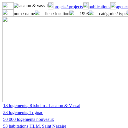
projets / projects
publications
agence
nom / name
lieu / location
1998
catégorie / type
18 logements, Rixheim - Lacaton & Vassal
23 logements, Trignac
50 000 logements nouveaux
53 habitations HLM, Saint Nazaire