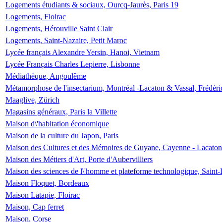
Logements étudiants & sociaux, Ourcq-Jaurès, Paris 19
Logements, Floirac
Logements, Hérouville Saint Clair
Logements, Saint-Nazaire, Petit Maroc
Lycée français Alexandre Yersin, Hanoi, Vietnam
Lycée Français Charles Lepierre, Lisbonne
Médiathèque, Angoulême
Métamorphose de l'insectarium, Montréal -Lacaton & Vassal, Frédéri
Maaglive, Zürich
Magasins généraux, Paris la Villette
Maison d\'habitation économique
Maison de la culture du Japon, Paris
Maison des Cultures et des Mémoires de Guyane, Cayenne - Lacaton
Maison des Métiers d'Art, Porte d'Aubervilliers
Maison des sciences de l\'homme et plateforme technologique, Saint
Maison Floquet, Bordeaux
Maison Latapie, Floirac
Maison, Cap ferret
Maison, Corse