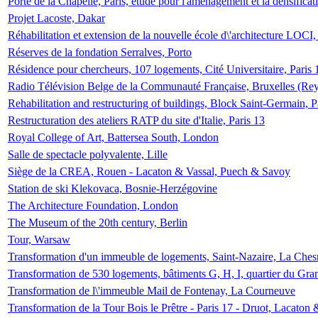
Porte de la Chapelle, Paris, étude pour l'aménagement et la densificat
Projet Lacoste, Dakar
Réhabilitation et extension de la nouvelle école d\'architecture LOCI
Réserves de la fondation Serralves, Porto
Résidence pour chercheurs, 107 logements, Cité Universitaire, Paris 
Radio Télévision Belge de la Communauté Française, Bruxelles (Rey
Rehabilitation and restructuring of buildings, Block Saint-Germain, P
Restructuration des ateliers RATP du site d'Italie, Paris 13
Royal College of Art, Battersea South, London
Salle de spectacle polyvalente, Lille
Siège de la CREA, Rouen - Lacaton & Vassal, Puech & Savoy
Station de ski Klekovaca, Bosnie-Herzégovine
The Architecture Foundation, London
The Museum of the 20th century, Berlin
Tour, Warsaw
Transformation d'un immeuble de logements, Saint-Nazaire, La Ches
Transformation de 530 logements, bâtiments G, H, I, quartier du Gra
Transformation de l\'immeuble Mail de Fontenay, La Courneuve
Transformation de la Tour Bois le Prêtre - Paris 17 - Druot, Lacaton 