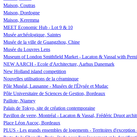
Maison, Coutras
Maison, Dordogne
Maison, Keremma
MEET Economic Hub - Lot 9 & 10
Musée archéologique, Saintes
Musée de la ville de Guangzhou, Chine
Musée du Louvres Lens
Museum of London Smithfield Market - Lacaton & Vassal with Pernil
NEW AARCH - Ecole d'Architecture, Aarhus Danemark
New Holland island competition
Nouvelles utilisations de la céraminque
Pôle Muséal, Lausanne - Musées de l'Élysée et Mudac
Pôle Universitaire de Sciences de Gestion, Bordeaux
Paillote, Niamey
Palais de Tokyo, site de création contemporaine
Pavillon de verre, Montréal - Lacaton & Vassal, Frédéric Druot arch
Place Léon Aucoc, Bordeaux
PLUS - Les grands ensembles de logements - Territoires d'exception 