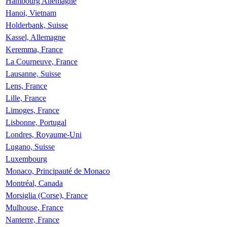
Hambourg Allemagne
Hanoi, Vietnam
Holderbank, Suisse
Kassel, Allemagne
Keremma, France
La Courneuve, France
Lausanne, Suisse
Lens, France
Lille, France
Limoges, France
Lisbonne, Portugal
Londres, Royaume-Uni
Lugano, Suisse
Luxembourg
Monaco, Principauté de Monaco
Montréal, Canada
Morsiglia (Corse), France
Mulhouse, France
Nanterre, France