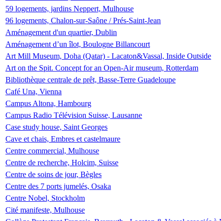
59 logements, jardins Neppert, Mulhouse
96 logements, Chalon-sur-Saône / Prés-Saint-Jean
Aménagement d'un quartier, Dublin
Aménagement d’un îlot, Boulogne Billancourt
Art Mill Museum, Doha (Qatar) - Lacaton&Vassal, Inside Outside
Art on the Spit. Concept for an Open-Air museum, Rotterdam
Bibliothèque centrale de prêt, Basse-Terre Guadeloupe
Café Una, Vienna
Campus Altona, Hambourg
Campus Radio Télévision Suisse, Lausanne
Case study house, Saint Georges
Cave et chais, Embres et castelmaure
Centre commercial, Mulhouse
Centre de recherche, Holcim, Suisse
Centre de soins de jour, Bègles
Centre des 7 ports jumelés, Osaka
Centre Nobel, Stockholm
Cité manifeste, Mulhouse