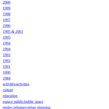
2000
1999
1998
1997
1996
1995 & 2001
1995
1994
1994
1993
1992
1991
1990
1984
activités/activities
culture
education
espace public/public space
etudes urbaines/urban planning