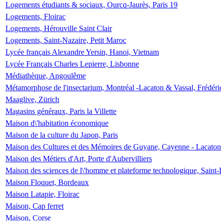
Logements étudiants & sociaux, Ourcq-Jaurès, Paris 19
Logements, Floirac
Logements, Hérouville Saint Clair
Logements, Saint-Nazaire, Petit Maroc
Lycée français Alexandre Yersin, Hanoi, Vietnam
Lycée Français Charles Lepierre, Lisbonne
Médiathèque, Angoulême
Métamorphose de l'insectarium, Montréal -Lacaton & Vassal, Frédéri
Maaglive, Zürich
Magasins généraux, Paris la Villette
Maison d\'habitation économique
Maison de la culture du Japon, Paris
Maison des Cultures et des Mémoires de Guyane, Cayenne - Lacaton
Maison des Métiers d'Art, Porte d'Aubervilliers
Maison des sciences de l\'homme et plateforme technologique, Saint
Maison Floquet, Bordeaux
Maison Latapie, Floirac
Maison, Cap ferret
Maison, Corse