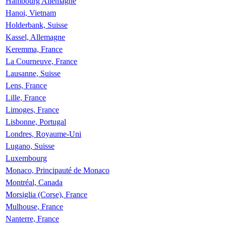
Hambourg Allemagne
Hanoi, Vietnam
Holderbank, Suisse
Kassel, Allemagne
Keremma, France
La Courneuve, France
Lausanne, Suisse
Lens, France
Lille, France
Limoges, France
Lisbonne, Portugal
Londres, Royaume-Uni
Lugano, Suisse
Luxembourg
Monaco, Principauté de Monaco
Montréal, Canada
Morsiglia (Corse), France
Mulhouse, France
Nanterre, France