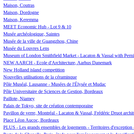
Maison, Coutras
Maison, Dordogne
Maison, Keremma
MEET Economic Hub - Lot 9 & 10
Musée archéologique, Saintes
Musée de la ville de Guangzhou, Chine
Musée du Louvres Lens
Museum of London Smithfield Market - Lacaton & Vassal with Pernil
NEW AARCH - Ecole d'Architecture, Aarhus Danemark
New Holland island competition
Nouvelles utilisations de la céraminque
Pôle Muséal, Lausanne - Musées de l'Élysée et Mudac
Pôle Universitaire de Sciences de Gestion, Bordeaux
Paillote, Niamey
Palais de Tokyo, site de création contemporaine
Pavillon de verre, Montréal - Lacaton & Vassal, Frédéric Druot arch
Place Léon Aucoc, Bordeaux
PLUS - Les grands ensembles de logements - Territoires d'exception 