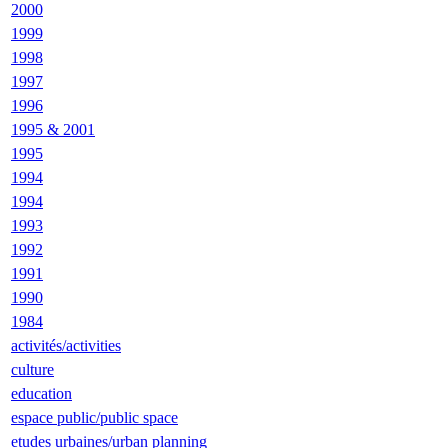
2000
1999
1998
1997
1996
1995 & 2001
1995
1994
1994
1993
1992
1991
1990
1984
activités/activities
culture
education
espace public/public space
etudes urbaines/urban planning