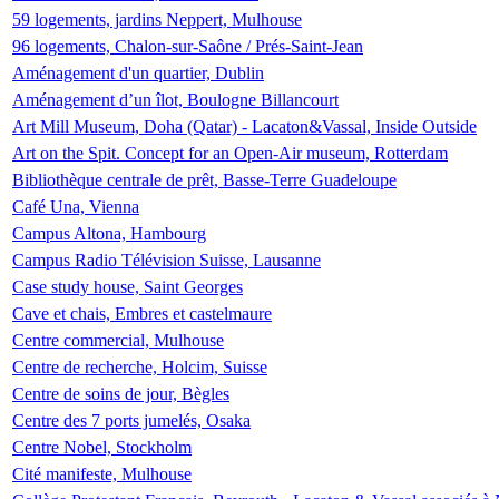
59 logements, jardins Neppert, Mulhouse
96 logements, Chalon-sur-Saône / Prés-Saint-Jean
Aménagement d'un quartier, Dublin
Aménagement d’un îlot, Boulogne Billancourt
Art Mill Museum, Doha (Qatar) - Lacaton&Vassal, Inside Outside
Art on the Spit. Concept for an Open-Air museum, Rotterdam
Bibliothèque centrale de prêt, Basse-Terre Guadeloupe
Café Una, Vienna
Campus Altona, Hambourg
Campus Radio Télévision Suisse, Lausanne
Case study house, Saint Georges
Cave et chais, Embres et castelmaure
Centre commercial, Mulhouse
Centre de recherche, Holcim, Suisse
Centre de soins de jour, Bègles
Centre des 7 ports jumelés, Osaka
Centre Nobel, Stockholm
Cité manifeste, Mulhouse