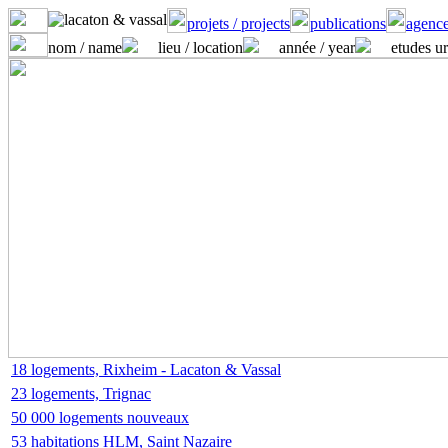
projets / projects
publications
agence
nom / name
lieu / location
année / year
etudes ur
18 logements, Rixheim - Lacaton & Vassal
23 logements, Trignac
50 000 logements nouveaux
53 habitations HLM, Saint Nazaire