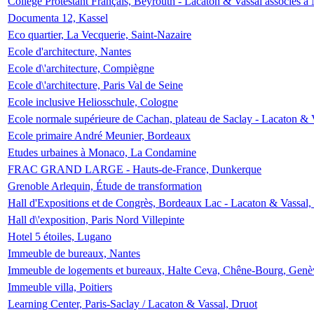
Collège Protestant Français, Beyrouth - Lacaton & Vassal associés à N
Documenta 12, Kassel
Eco quartier, La Vecquerie, Saint-Nazaire
Ecole d'architecture, Nantes
Ecole d\'architecture, Compiègne
Ecole d\'architecture, Paris Val de Seine
Ecole inclusive Heliosschule, Cologne
Ecole normale supérieure de Cachan, plateau de Saclay - Lacaton & 
Ecole primaire André Meunier, Bordeaux
Etudes urbaines à Monaco, La Condamine
FRAC GRAND LARGE - Hauts-de-France, Dunkerque
Grenoble Arlequin, Étude de transformation
Hall d'Expositions et de Congrès, Bordeaux Lac - Lacaton & Vassal
Hall d\'exposition, Paris Nord Villepinte
Hotel 5 étoiles, Lugano
Immeuble de bureaux, Nantes
Immeuble de logements et bureaux, Halte Ceva, Chêne-Bourg, Genè
Immeuble villa, Poitiers
Learning Center, Paris-Saclay / Lacaton & Vassal, Druot