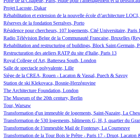
Porte de la Chapelle, Paris, étude pour l'aménagement et la densificat
Projet Lacoste, Dakar
Réhabilitation et extension de la nouvelle école d\'architecture LOCI
Réserves de la fondation Serralves, Porto
Résidence pour chercheurs, 107 logements, Cité Universitaire, Paris 
Radio Télévision Belge de la Communauté Française, Bruxelles (Rey
Rehabilitation and restructuring of buildings, Block Saint-Germain, P
Restructuration des ateliers RATP du site d'Italie, Paris 13
Royal College of Art, Battersea South, London
Salle de spectacle polyvalente, Lille
Siège de la CREA, Rouen - Lacaton & Vassal, Puech & Savoy
Station de ski Klekovaca, Bosnie-Herzégovine
The Architecture Foundation, London
The Museum of the 20th century, Berlin
Tour, Warsaw
Transformation d'un immeuble de logements, Saint-Nazaire, La Ches
Transformation de 530 logements, bâtiments G, H, I, quartier du Gra
Transformation de l\'immeuble Mail de Fontenay, La Courneuve
Transformation de la Tour Bois le Prêtre - Paris 17 - Druot, Lacaton 