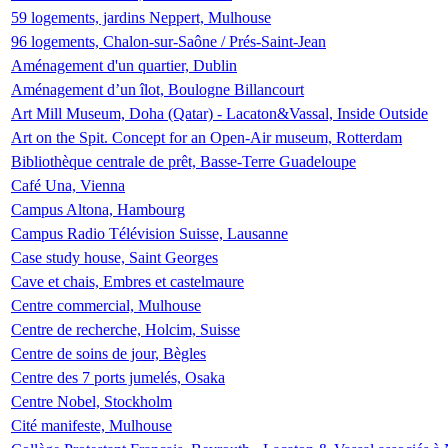
59 logements, jardins Neppert, Mulhouse
96 logements, Chalon-sur-Saône / Prés-Saint-Jean
Aménagement d'un quartier, Dublin
Aménagement d’un îlot, Boulogne Billancourt
Art Mill Museum, Doha (Qatar) - Lacaton&Vassal, Inside Outside
Art on the Spit. Concept for an Open-Air museum, Rotterdam
Bibliothèque centrale de prêt, Basse-Terre Guadeloupe
Café Una, Vienna
Campus Altona, Hambourg
Campus Radio Télévision Suisse, Lausanne
Case study house, Saint Georges
Cave et chais, Embres et castelmaure
Centre commercial, Mulhouse
Centre de recherche, Holcim, Suisse
Centre de soins de jour, Bègles
Centre des 7 ports jumelés, Osaka
Centre Nobel, Stockholm
Cité manifeste, Mulhouse