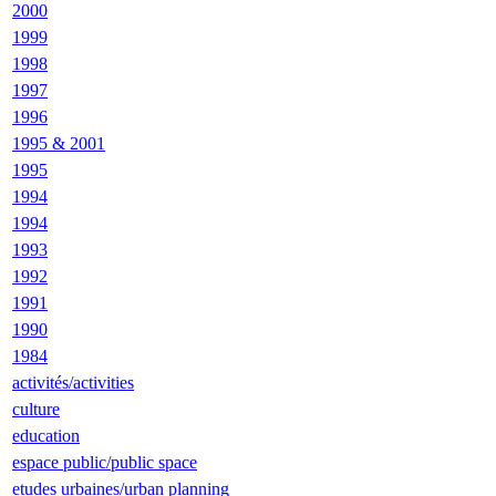
2000
1999
1998
1997
1996
1995 & 2001
1995
1994
1994
1993
1992
1991
1990
1984
activités/activities
culture
education
espace public/public space
etudes urbaines/urban planning