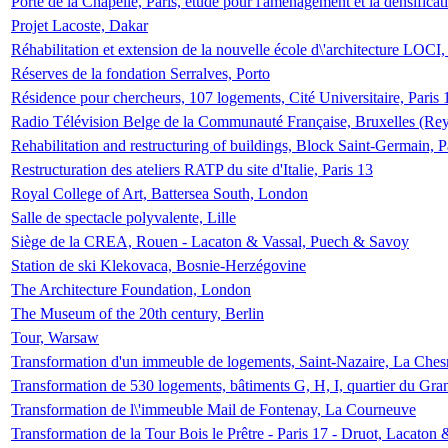
Porte de la Chapelle, Paris, étude pour l'aménagement et la densificat
Projet Lacoste, Dakar
Réhabilitation et extension de la nouvelle école d\'architecture LOCI
Réserves de la fondation Serralves, Porto
Résidence pour chercheurs, 107 logements, Cité Universitaire, Paris 
Radio Télévision Belge de la Communauté Française, Bruxelles (Rey
Rehabilitation and restructuring of buildings, Block Saint-Germain, P
Restructuration des ateliers RATP du site d'Italie, Paris 13
Royal College of Art, Battersea South, London
Salle de spectacle polyvalente, Lille
Siège de la CREA, Rouen - Lacaton & Vassal, Puech & Savoy
Station de ski Klekovaca, Bosnie-Herzégovine
The Architecture Foundation, London
The Museum of the 20th century, Berlin
Tour, Warsaw
Transformation d'un immeuble de logements, Saint-Nazaire, La Ches
Transformation de 530 logements, bâtiments G, H, I, quartier du Gra
Transformation de l\'immeuble Mail de Fontenay, La Courneuve
Transformation de la Tour Bois le Prêtre - Paris 17 - Druot, Lacaton 