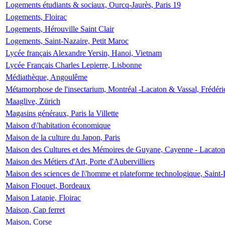
Logements étudiants & sociaux, Ourcq-Jaurès, Paris 19
Logements, Floirac
Logements, Hérouville Saint Clair
Logements, Saint-Nazaire, Petit Maroc
Lycée français Alexandre Yersin, Hanoi, Vietnam
Lycée Français Charles Lepierre, Lisbonne
Médiathèque, Angoulême
Métamorphose de l'insectarium, Montréal -Lacaton & Vassal, Frédéri
Maaglive, Zürich
Magasins généraux, Paris la Villette
Maison d\'habitation économique
Maison de la culture du Japon, Paris
Maison des Cultures et des Mémoires de Guyane, Cayenne - Lacaton
Maison des Métiers d'Art, Porte d'Aubervilliers
Maison des sciences de l\'homme et plateforme technologique, Saint
Maison Floquet, Bordeaux
Maison Latapie, Floirac
Maison, Cap ferret
Maison, Corse