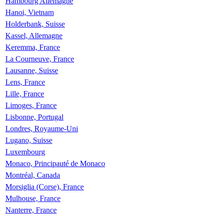
Hambourg Allemagne
Hanoi, Vietnam
Holderbank, Suisse
Kassel, Allemagne
Keremma, France
La Courneuve, France
Lausanne, Suisse
Lens, France
Lille, France
Limoges, France
Lisbonne, Portugal
Londres, Royaume-Uni
Lugano, Suisse
Luxembourg
Monaco, Principauté de Monaco
Montréal, Canada
Morsiglia (Corse), France
Mulhouse, France
Nanterre, France