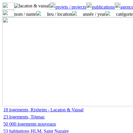
projets / projects
publications
agence
nom / name
lieu / location
année / year
catégorie
18 logements, Rixheim - Lacaton & Vassal
23 logements, Trignac
50 000 logements nouveaux
53 habitations HLM, Saint Nazaire