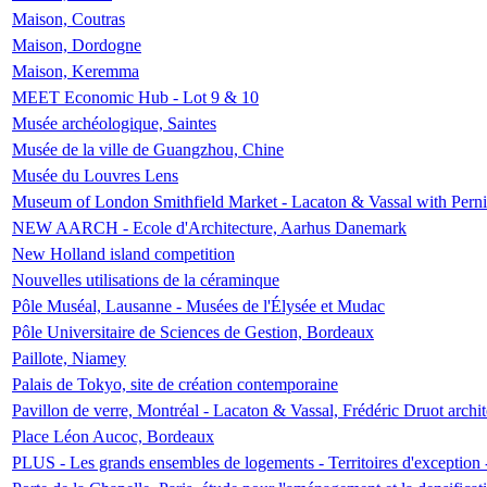
Maison, Coutras
Maison, Dordogne
Maison, Keremma
MEET Economic Hub - Lot 9 & 10
Musée archéologique, Saintes
Musée de la ville de Guangzhou, Chine
Musée du Louvres Lens
Museum of London Smithfield Market - Lacaton & Vassal with Pernil
NEW AARCH - Ecole d'Architecture, Aarhus Danemark
New Holland island competition
Nouvelles utilisations de la céraminque
Pôle Muséal, Lausanne - Musées de l'Élysée et Mudac
Pôle Universitaire de Sciences de Gestion, Bordeaux
Paillote, Niamey
Palais de Tokyo, site de création contemporaine
Pavillon de verre, Montréal - Lacaton & Vassal, Frédéric Druot arch
Place Léon Aucoc, Bordeaux
PLUS - Les grands ensembles de logements - Territoires d'exception 