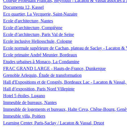
Collège Protestant Français, Beyrouth - Lacaton & Vassal associés à N
Documenta 12, Kassel
Eco quartier, La Vecquerie, Saint-Nazaire
Ecole d'architecture, Nantes
Ecole d\'architecture, Compiègne
Ecole d\'architecture, Paris Val de Seine
Ecole inclusive Heliosschule, Cologne
Ecole normale supérieure de Cachan, plateau de Saclay - Lacaton & 
Ecole primaire André Meunier, Bordeaux
Etudes urbaines à Monaco, La Condamine
FRAC GRAND LARGE - Hauts-de-France, Dunkerque
Grenoble Arlequin, Étude de transformation
Hall d'Expositions et de Congrès, Bordeaux Lac - Lacaton & Vassal
Hall d\'exposition, Paris Nord Villepinte
Hotel 5 étoiles, Lugano
Immeuble de bureaux, Nantes
Immeuble de logements et bureaux, Halte Ceva, Chêne-Bourg, Genè
Immeuble villa, Poitiers
Learning Center, Paris-Saclay / Lacaton & Vassal, Druot