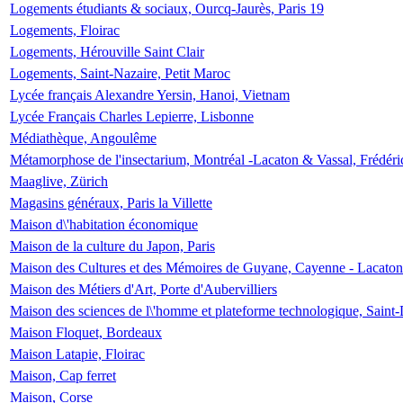
Logements étudiants & sociaux, Ourcq-Jaurès, Paris 19
Logements, Floirac
Logements, Hérouville Saint Clair
Logements, Saint-Nazaire, Petit Maroc
Lycée français Alexandre Yersin, Hanoi, Vietnam
Lycée Français Charles Lepierre, Lisbonne
Médiathèque, Angoulême
Métamorphose de l'insectarium, Montréal -Lacaton & Vassal, Frédéri
Maaglive, Zürich
Magasins généraux, Paris la Villette
Maison d\'habitation économique
Maison de la culture du Japon, Paris
Maison des Cultures et des Mémoires de Guyane, Cayenne - Lacaton
Maison des Métiers d'Art, Porte d'Aubervilliers
Maison des sciences de l\'homme et plateforme technologique, Saint
Maison Floquet, Bordeaux
Maison Latapie, Floirac
Maison, Cap ferret
Maison, Corse