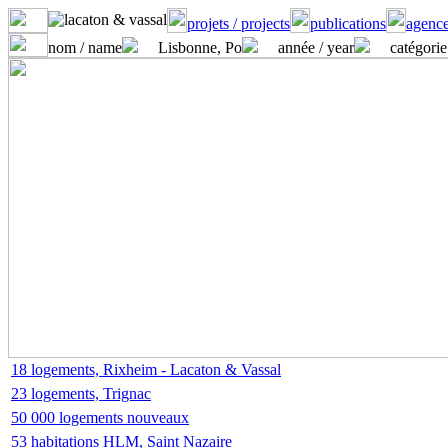
projets / projects
publications
agence
nom / name
Lisbonne, Po
année / year
catégorie
18 logements, Rixheim - Lacaton & Vassal
23 logements, Trignac
50 000 logements nouveaux
53 habitations HLM, Saint Nazaire