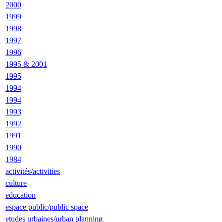
2000
1999
1998
1997
1996
1995 & 2001
1995
1994
1994
1993
1992
1991
1990
1984
activités/activities
culture
education
espace public/public space
etudes urbaines/urban planning