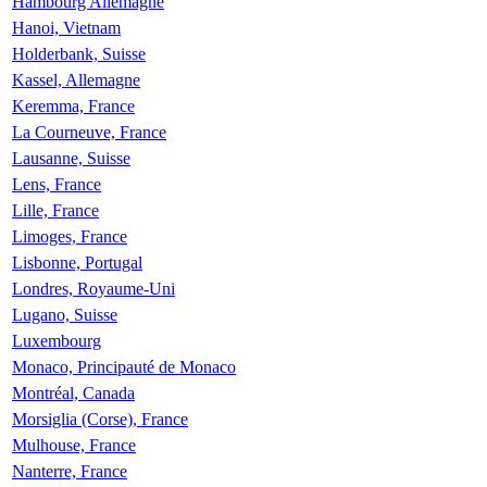
Hambourg Allemagne
Hanoi, Vietnam
Holderbank, Suisse
Kassel, Allemagne
Keremma, France
La Courneuve, France
Lausanne, Suisse
Lens, France
Lille, France
Limoges, France
Lisbonne, Portugal
Londres, Royaume-Uni
Lugano, Suisse
Luxembourg
Monaco, Principauté de Monaco
Montréal, Canada
Morsiglia (Corse), France
Mulhouse, France
Nanterre, France