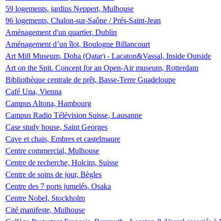
59 logements, jardins Neppert, Mulhouse
96 logements, Chalon-sur-Saône / Prés-Saint-Jean
Aménagement d'un quartier, Dublin
Aménagement d’un îlot, Boulogne Billancourt
Art Mill Museum, Doha (Qatar) - Lacaton&Vassal, Inside Outside
Art on the Spit. Concept for an Open-Air museum, Rotterdam
Bibliothèque centrale de prêt, Basse-Terre Guadeloupe
Café Una, Vienna
Campus Altona, Hambourg
Campus Radio Télévision Suisse, Lausanne
Case study house, Saint Georges
Cave et chais, Embres et castelmaure
Centre commercial, Mulhouse
Centre de recherche, Holcim, Suisse
Centre de soins de jour, Bègles
Centre des 7 ports jumelés, Osaka
Centre Nobel, Stockholm
Cité manifeste, Mulhouse