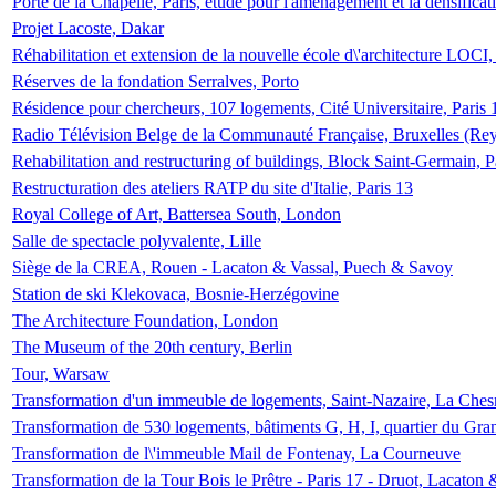
Porte de la Chapelle, Paris, étude pour l'aménagement et la densificat
Projet Lacoste, Dakar
Réhabilitation et extension de la nouvelle école d\'architecture LOCI
Réserves de la fondation Serralves, Porto
Résidence pour chercheurs, 107 logements, Cité Universitaire, Paris 
Radio Télévision Belge de la Communauté Française, Bruxelles (Rey
Rehabilitation and restructuring of buildings, Block Saint-Germain, P
Restructuration des ateliers RATP du site d'Italie, Paris 13
Royal College of Art, Battersea South, London
Salle de spectacle polyvalente, Lille
Siège de la CREA, Rouen - Lacaton & Vassal, Puech & Savoy
Station de ski Klekovaca, Bosnie-Herzégovine
The Architecture Foundation, London
The Museum of the 20th century, Berlin
Tour, Warsaw
Transformation d'un immeuble de logements, Saint-Nazaire, La Ches
Transformation de 530 logements, bâtiments G, H, I, quartier du Gra
Transformation de l\'immeuble Mail de Fontenay, La Courneuve
Transformation de la Tour Bois le Prêtre - Paris 17 - Druot, Lacaton 