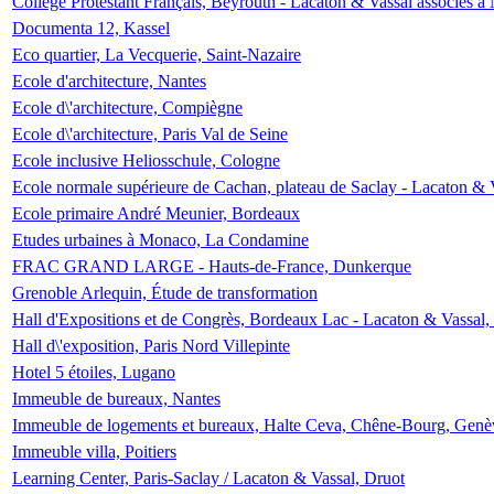
Collège Protestant Français, Beyrouth - Lacaton & Vassal associés à N
Documenta 12, Kassel
Eco quartier, La Vecquerie, Saint-Nazaire
Ecole d'architecture, Nantes
Ecole d\'architecture, Compiègne
Ecole d\'architecture, Paris Val de Seine
Ecole inclusive Heliosschule, Cologne
Ecole normale supérieure de Cachan, plateau de Saclay - Lacaton & 
Ecole primaire André Meunier, Bordeaux
Etudes urbaines à Monaco, La Condamine
FRAC GRAND LARGE - Hauts-de-France, Dunkerque
Grenoble Arlequin, Étude de transformation
Hall d'Expositions et de Congrès, Bordeaux Lac - Lacaton & Vassal
Hall d\'exposition, Paris Nord Villepinte
Hotel 5 étoiles, Lugano
Immeuble de bureaux, Nantes
Immeuble de logements et bureaux, Halte Ceva, Chêne-Bourg, Genè
Immeuble villa, Poitiers
Learning Center, Paris-Saclay / Lacaton & Vassal, Druot