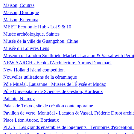
Maison, Coutras
Maison, Dordogne
Maison, Keremma
MEET Economic Hub - Lot 9 & 10
Musée archéologique, Saintes
Musée de la ville de Guangzhou, Chine
Musée du Louvres Lens
Museum of London Smithfield Market - Lacaton & Vassal with Pernil
NEW AARCH - Ecole d'Architecture, Aarhus Danemark
New Holland island competition
Nouvelles utilisations de la céraminque
Pôle Muséal, Lausanne - Musées de l'Élysée et Mudac
Pôle Universitaire de Sciences de Gestion, Bordeaux
Paillote, Niamey
Palais de Tokyo, site de création contemporaine
Pavillon de verre, Montréal - Lacaton & Vassal, Frédéric Druot arch
Place Léon Aucoc, Bordeaux
PLUS - Les grands ensembles de logements - Territoires d'exception 