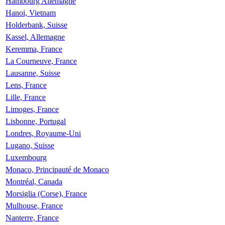
Hambourg Allemagne
Hanoi, Vietnam
Holderbank, Suisse
Kassel, Allemagne
Keremma, France
La Courneuve, France
Lausanne, Suisse
Lens, France
Lille, France
Limoges, France
Lisbonne, Portugal
Londres, Royaume-Uni
Lugano, Suisse
Luxembourg
Monaco, Principauté de Monaco
Montréal, Canada
Morsiglia (Corse), France
Mulhouse, France
Nanterre, France