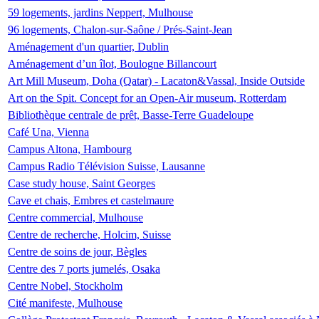
59 logements, jardins Neppert, Mulhouse
96 logements, Chalon-sur-Saône / Prés-Saint-Jean
Aménagement d'un quartier, Dublin
Aménagement d’un îlot, Boulogne Billancourt
Art Mill Museum, Doha (Qatar) - Lacaton&Vassal, Inside Outside
Art on the Spit. Concept for an Open-Air museum, Rotterdam
Bibliothèque centrale de prêt, Basse-Terre Guadeloupe
Café Una, Vienna
Campus Altona, Hambourg
Campus Radio Télévision Suisse, Lausanne
Case study house, Saint Georges
Cave et chais, Embres et castelmaure
Centre commercial, Mulhouse
Centre de recherche, Holcim, Suisse
Centre de soins de jour, Bègles
Centre des 7 ports jumelés, Osaka
Centre Nobel, Stockholm
Cité manifeste, Mulhouse