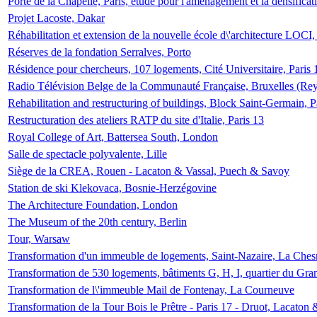
Porte de la Chapelle, Paris, étude pour l'aménagement et la densificat
Projet Lacoste, Dakar
Réhabilitation et extension de la nouvelle école d\'architecture LOCI
Réserves de la fondation Serralves, Porto
Résidence pour chercheurs, 107 logements, Cité Universitaire, Paris 
Radio Télévision Belge de la Communauté Française, Bruxelles (Rey
Rehabilitation and restructuring of buildings, Block Saint-Germain, P
Restructuration des ateliers RATP du site d'Italie, Paris 13
Royal College of Art, Battersea South, London
Salle de spectacle polyvalente, Lille
Siège de la CREA, Rouen - Lacaton & Vassal, Puech & Savoy
Station de ski Klekovaca, Bosnie-Herzégovine
The Architecture Foundation, London
The Museum of the 20th century, Berlin
Tour, Warsaw
Transformation d'un immeuble de logements, Saint-Nazaire, La Ches
Transformation de 530 logements, bâtiments G, H, I, quartier du Gra
Transformation de l\'immeuble Mail de Fontenay, La Courneuve
Transformation de la Tour Bois le Prêtre - Paris 17 - Druot, Lacaton 