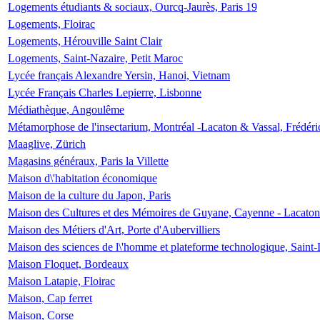
Logements étudiants & sociaux, Ourcq-Jaurès, Paris 19
Logements, Floirac
Logements, Hérouville Saint Clair
Logements, Saint-Nazaire, Petit Maroc
Lycée français Alexandre Yersin, Hanoi, Vietnam
Lycée Français Charles Lepierre, Lisbonne
Médiathèque, Angoulême
Métamorphose de l'insectarium, Montréal -Lacaton & Vassal, Frédéri
Maaglive, Zürich
Magasins généraux, Paris la Villette
Maison d\'habitation économique
Maison de la culture du Japon, Paris
Maison des Cultures et des Mémoires de Guyane, Cayenne - Lacaton
Maison des Métiers d'Art, Porte d'Aubervilliers
Maison des sciences de l\'homme et plateforme technologique, Saint
Maison Floquet, Bordeaux
Maison Latapie, Floirac
Maison, Cap ferret
Maison, Corse