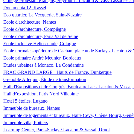
Collège Protestant Français, Beyrouth - Lacaton & Vassal associés à N
Documenta 12, Kassel
Eco quartier, La Vecquerie, Saint-Nazaire
Ecole d'architecture, Nantes
Ecole d\'architecture, Compiègne
Ecole d\'architecture, Paris Val de Seine
Ecole inclusive Heliosschule, Cologne
Ecole normale supérieure de Cachan, plateau de Saclay - Lacaton & 
Ecole primaire André Meunier, Bordeaux
Etudes urbaines à Monaco, La Condamine
FRAC GRAND LARGE - Hauts-de-France, Dunkerque
Grenoble Arlequin, Étude de transformation
Hall d'Expositions et de Congrès, Bordeaux Lac - Lacaton & Vassal
Hall d\'exposition, Paris Nord Villepinte
Hotel 5 étoiles, Lugano
Immeuble de bureaux, Nantes
Immeuble de logements et bureaux, Halte Ceva, Chêne-Bourg, Genè
Immeuble villa, Poitiers
Learning Center, Paris-Saclay / Lacaton & Vassal, Druot