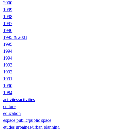
2000
1999
1998
1997
1996
1995 & 2001
1995
1994
1994
1993
1992
1991
1990
1984
activités/activities
culture
education
espace public/public space
etudes urbaines/urban planning