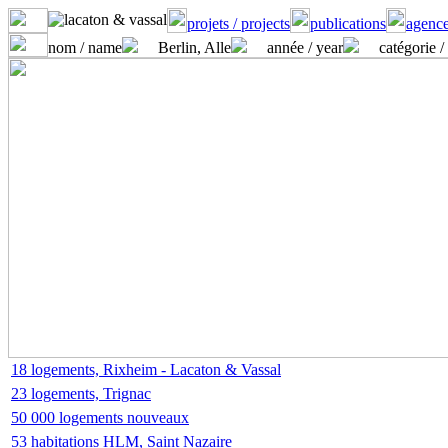
projets / projects
publications
agence
nom / name
Berlin, Alle
année / year
catégorie /
18 logements, Rixheim - Lacaton & Vassal
23 logements, Trignac
50 000 logements nouveaux
53 habitations HLM, Saint Nazaire