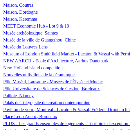
Maison, Coutras
Maison, Dordogne
Maison, Keremma
MEET Economic Hub - Lot 9 & 10
Musée archéologique, Saintes
Musée de la ville de Guangzhou, Chine
Musée du Louvres Lens
Museum of London Smithfield Market - Lacaton & Vassal with Pernil
NEW AARCH - Ecole d'Architecture, Aarhus Danemark
New Holland island competition
Nouvelles utilisations de la céraminque
Pôle Muséal, Lausanne - Musées de l'Élysée et Mudac
Pôle Universitaire de Sciences de Gestion, Bordeaux
Paillote, Niamey
Palais de Tokyo, site de création contemporaine
Pavillon de verre, Montréal - Lacaton & Vassal, Frédéric Druot arch
Place Léon Aucoc, Bordeaux
PLUS - Les grands ensembles de logements - Territoires d'exception 