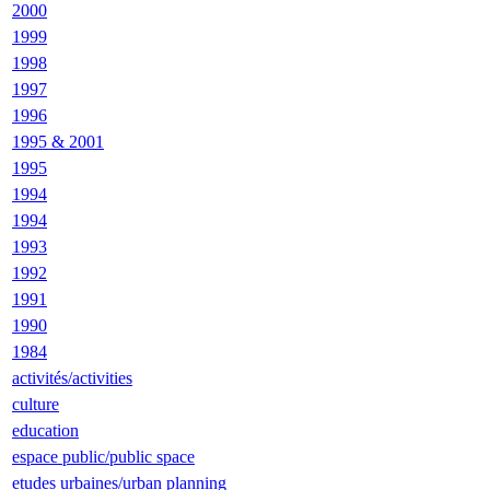
2000
1999
1998
1997
1996
1995 & 2001
1995
1994
1994
1993
1992
1991
1990
1984
activités/activities
culture
education
espace public/public space
etudes urbaines/urban planning