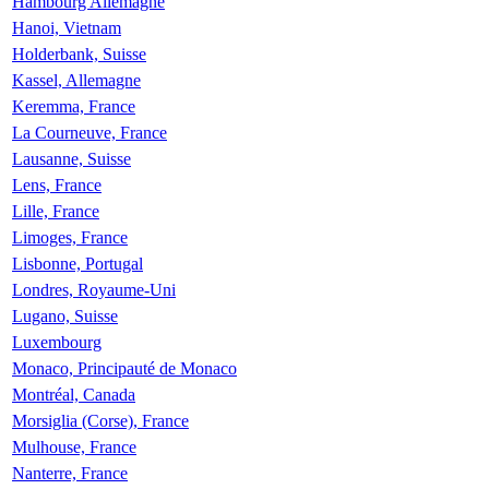
Hambourg Allemagne
Hanoi, Vietnam
Holderbank, Suisse
Kassel, Allemagne
Keremma, France
La Courneuve, France
Lausanne, Suisse
Lens, France
Lille, France
Limoges, France
Lisbonne, Portugal
Londres, Royaume-Uni
Lugano, Suisse
Luxembourg
Monaco, Principauté de Monaco
Montréal, Canada
Morsiglia (Corse), France
Mulhouse, France
Nanterre, France