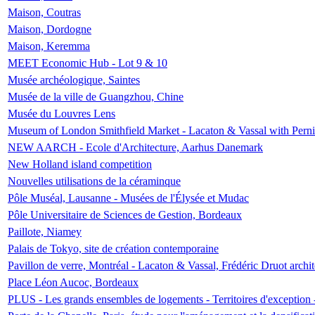
Maison, Coutras
Maison, Dordogne
Maison, Keremma
MEET Economic Hub - Lot 9 & 10
Musée archéologique, Saintes
Musée de la ville de Guangzhou, Chine
Musée du Louvres Lens
Museum of London Smithfield Market - Lacaton & Vassal with Pernil
NEW AARCH - Ecole d'Architecture, Aarhus Danemark
New Holland island competition
Nouvelles utilisations de la céraminque
Pôle Muséal, Lausanne - Musées de l'Élysée et Mudac
Pôle Universitaire de Sciences de Gestion, Bordeaux
Paillote, Niamey
Palais de Tokyo, site de création contemporaine
Pavillon de verre, Montréal - Lacaton & Vassal, Frédéric Druot arch
Place Léon Aucoc, Bordeaux
PLUS - Les grands ensembles de logements - Territoires d'exception 