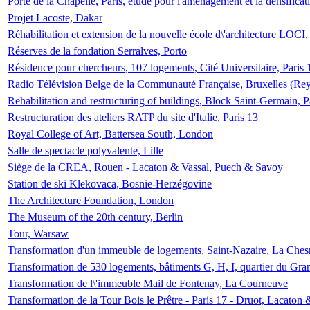
Porte de la Chapelle, Paris, étude pour l'aménagement et la densificat
Projet Lacoste, Dakar
Réhabilitation et extension de la nouvelle école d\'architecture LOCI
Réserves de la fondation Serralves, Porto
Résidence pour chercheurs, 107 logements, Cité Universitaire, Paris 
Radio Télévision Belge de la Communauté Française, Bruxelles (Rey
Rehabilitation and restructuring of buildings, Block Saint-Germain, P
Restructuration des ateliers RATP du site d'Italie, Paris 13
Royal College of Art, Battersea South, London
Salle de spectacle polyvalente, Lille
Siège de la CREA, Rouen - Lacaton & Vassal, Puech & Savoy
Station de ski Klekovaca, Bosnie-Herzégovine
The Architecture Foundation, London
The Museum of the 20th century, Berlin
Tour, Warsaw
Transformation d'un immeuble de logements, Saint-Nazaire, La Ches
Transformation de 530 logements, bâtiments G, H, I, quartier du Gra
Transformation de l\'immeuble Mail de Fontenay, La Courneuve
Transformation de la Tour Bois le Prêtre - Paris 17 - Druot, Lacaton 