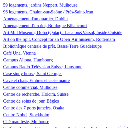
59 logements, jardins Neppert, Mulhouse
96 logements, Chalon-sur-Saône / Prés-Saint-Jean
Aménagement d'un quartier, Dublin
Aménagement d’un îlot, Boulogne Billancourt
Art Mill Museum, Doha (Qatar) - Lacaton&Vassal, Inside Outside
Art on the Spit. Concept for an Open-Air museum, Rotterdam
Bibliothèque centrale de prêt, Basse-Terre Guadeloupe
Café Una, Vienna
Campus Altona, Hambourg
Campus Radio Télévision Suisse, Lausanne
Case study house, Saint Georges
Cave et chais, Embres et castelmaure
Centre commercial, Mulhouse
Centre de recherche, Holcim, Suisse
Centre de soins de jour, Bègles
Centre des 7 ports jumelés, Osaka
Centre Nobel, Stockholm
Cité manifeste, Mulhouse