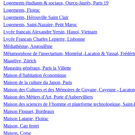
Logements étudiants & sociaux, Ourcq-Jaurès, Paris 19
Logements, Floirac
Logements, Hérouville Saint Clair
Logements, Saint-Nazaire, Petit Maroc
Lycée français Alexandre Yersin, Hanoi, Vietnam
Lycée Français Charles Lepierre, Lisbonne
Médiathèque, Angoulême
Métamorphose de l'insectarium, Montréal -Lacaton & Vassal, Frédéri
Maaglive, Zürich
Magasins généraux, Paris la Villette
Maison d\'habitation économique
Maison de la culture du Japon, Paris
Maison des Cultures et des Mémoires de Guyane, Cayenne - Lacaton
Maison des Métiers d'Art, Porte d'Aubervilliers
Maison des sciences de l\'homme et plateforme technologique, Saint
Maison Floquet, Bordeaux
Maison Latapie, Floirac
Maison, Cap ferret
Maison, Corse