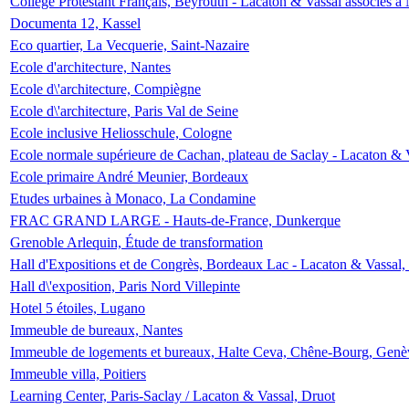
Collège Protestant Français, Beyrouth - Lacaton & Vassal associés à N
Documenta 12, Kassel
Eco quartier, La Vecquerie, Saint-Nazaire
Ecole d'architecture, Nantes
Ecole d\'architecture, Compiègne
Ecole d\'architecture, Paris Val de Seine
Ecole inclusive Heliosschule, Cologne
Ecole normale supérieure de Cachan, plateau de Saclay - Lacaton & 
Ecole primaire André Meunier, Bordeaux
Etudes urbaines à Monaco, La Condamine
FRAC GRAND LARGE - Hauts-de-France, Dunkerque
Grenoble Arlequin, Étude de transformation
Hall d'Expositions et de Congrès, Bordeaux Lac - Lacaton & Vassal
Hall d\'exposition, Paris Nord Villepinte
Hotel 5 étoiles, Lugano
Immeuble de bureaux, Nantes
Immeuble de logements et bureaux, Halte Ceva, Chêne-Bourg, Genè
Immeuble villa, Poitiers
Learning Center, Paris-Saclay / Lacaton & Vassal, Druot