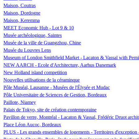
Maison, Coutras
Maison, Dordogne
Maison, Keremma
MEET Economic Hub - Lot 9 & 10
Musée archéologique, Saintes
Musée de la ville de Guangzhou, Chine
Musée du Louvres Lens
Museum of London Smithfield Market - Lacaton & Vassal with Pernil
NEW AARCH - Ecole d'Architecture, Aarhus Danemark
New Holland island competition
Nouvelles utilisations de la céraminque
Pôle Muséal, Lausanne - Musées de l'Élysée et Mudac
Pôle Universitaire de Sciences de Gestion, Bordeaux
Paillote, Niamey
Palais de Tokyo, site de création contemporaine
Pavillon de verre, Montréal - Lacaton & Vassal, Frédéric Druot arch
Place Léon Aucoc, Bordeaux
PLUS - Les grands ensembles de logements - Territoires d'exception 