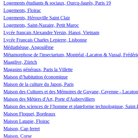
Logements étudiants & sociaux, Ourcq-Jaurès, Paris 19
Logements, Floirac
Logements, Hérouville Saint Clair
Logements, Saint-Nazaire, Petit Maroc
Lycée français Alexandre Yersin, Hanoi, Vietnam
Lycée Français Charles Lepierre, Lisbonne
Médiathèque, Angoulême
Métamorphose de l'insectarium, Montréal -Lacaton & Vassal, Frédéri
Maaglive, Zürich
Magasins généraux, Paris la Villette
Maison d\'habitation économique
Maison de la culture du Japon, Paris
Maison des Cultures et des Mémoires de Guyane, Cayenne - Lacaton
Maison des Métiers d'Art, Porte d'Aubervilliers
Maison des sciences de l\'homme et plateforme technologique, Saint
Maison Floquet, Bordeaux
Maison Latapie, Floirac
Maison, Cap ferret
Maison, Corse