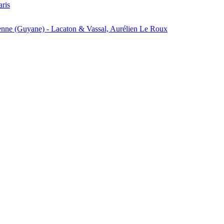
aris
enne (Guyane) - Lacaton & Vassal, Aurélien Le Roux