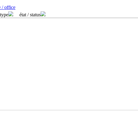
 / office
 type
état / status