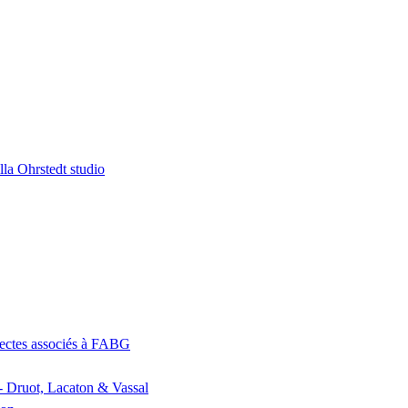
la Ohrstedt studio
itectes associés à FABG
- Druot, Lacaton & Vassal