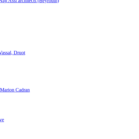
aji Assi architects (Beyrouth)
Vassal, Druot
, Marion Cadran
ve