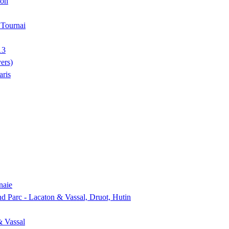
ion
, Tournai
13
ers)
aris
naie
nd Parc - Lacaton & Vassal, Druot, Hutin
& Vassal