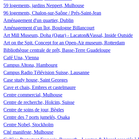
59 logements, jardins Neppert, Mulhouse
96 logements, Chalon-sur-Saône / Prés-Saint-Jean
Aménagement d'un quartier, Dublin
Aménagement d’un îlot, Boulogne Billancourt
Art Mill Museum, Doha (Qatar) - Lacaton&Vassal, Inside Outside
Art on the Spit. Concept for an Open-Air museum, Rotterdam
Bibliothèque centrale de prêt, Basse-Terre Guadeloupe
Café Una, Vienna
Campus Altona, Hambourg
Campus Radio Télévision Suisse, Lausanne
Case study house, Saint Georges
Cave et chais, Embres et castelmaure
Centre commercial, Mulhouse
Centre de recherche, Holcim, Suisse
Centre de soins de jour, Bègles
Centre des 7 ports jumelés, Osaka
Centre Nobel, Stockholm
Cité manifeste, Mulhouse