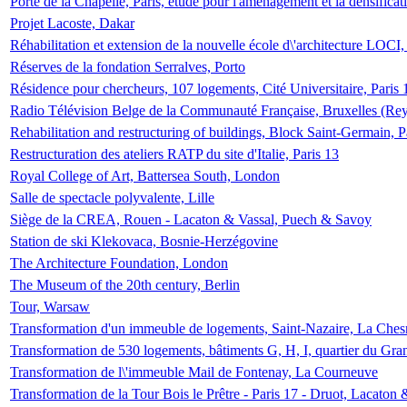
Porte de la Chapelle, Paris, étude pour l'aménagement et la densificat
Projet Lacoste, Dakar
Réhabilitation et extension de la nouvelle école d\'architecture LOCI
Réserves de la fondation Serralves, Porto
Résidence pour chercheurs, 107 logements, Cité Universitaire, Paris 
Radio Télévision Belge de la Communauté Française, Bruxelles (Rey
Rehabilitation and restructuring of buildings, Block Saint-Germain, P
Restructuration des ateliers RATP du site d'Italie, Paris 13
Royal College of Art, Battersea South, London
Salle de spectacle polyvalente, Lille
Siège de la CREA, Rouen - Lacaton & Vassal, Puech & Savoy
Station de ski Klekovaca, Bosnie-Herzégovine
The Architecture Foundation, London
The Museum of the 20th century, Berlin
Tour, Warsaw
Transformation d'un immeuble de logements, Saint-Nazaire, La Ches
Transformation de 530 logements, bâtiments G, H, I, quartier du Gra
Transformation de l\'immeuble Mail de Fontenay, La Courneuve
Transformation de la Tour Bois le Prêtre - Paris 17 - Druot, Lacaton 