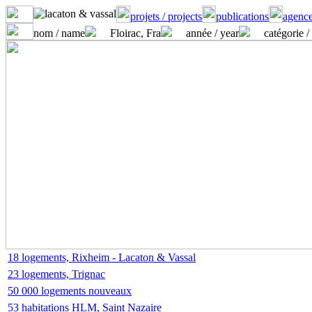
projets / projects
publications
agence
nom / name
Floirac, Fra
année / year
catégorie /
18 logements, Rixheim - Lacaton & Vassal
23 logements, Trignac
50 000 logements nouveaux
53 habitations HLM, Saint Nazaire