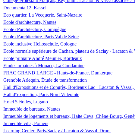
Collège Protestant Français, Beyrouth - Lacaton & Vassal associés à N
Documenta 12, Kassel
Eco quartier, La Vecquerie, Saint-Nazaire
Ecole d'architecture, Nantes
Ecole d\'architecture, Compiègne
Ecole d\'architecture, Paris Val de Seine
Ecole inclusive Heliosschule, Cologne
Ecole normale supérieure de Cachan, plateau de Saclay - Lacaton & 
Ecole primaire André Meunier, Bordeaux
Etudes urbaines à Monaco, La Condamine
FRAC GRAND LARGE - Hauts-de-France, Dunkerque
Grenoble Arlequin, Étude de transformation
Hall d'Expositions et de Congrès, Bordeaux Lac - Lacaton & Vassal
Hall d\'exposition, Paris Nord Villepinte
Hotel 5 étoiles, Lugano
Immeuble de bureaux, Nantes
Immeuble de logements et bureaux, Halte Ceva, Chêne-Bourg, Genè
Immeuble villa, Poitiers
Learning Center, Paris-Saclay / Lacaton & Vassal, Druot