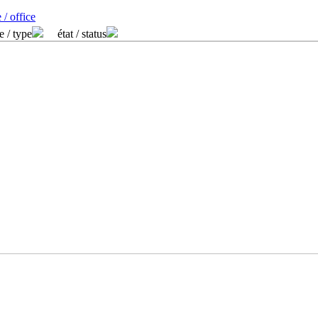
 / office
e / type
état / status