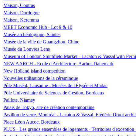
Maison, Coutras
Maison, Dordogne
Maison, Keremma
MEET Economic Hub - Lot 9 & 10
Musée archéologique, Saintes
Musée de la ville de Guangzhou, Chine
Musée du Louvres Lens
Museum of London Smithfield Market - Lacaton & Vassal with Pernil
NEW AARCH - Ecole d'Architecture, Aarhus Danemark
New Holland island competition
Nouvelles utilisations de la céraminque
Pôle Muséal, Lausanne - Musées de l'Élysée et Mudac
Pôle Universitaire de Sciences de Gestion, Bordeaux
Paillote, Niamey
Palais de Tokyo, site de création contemporaine
Pavillon de verre, Montréal - Lacaton & Vassal, Frédéric Druot arch
Place Léon Aucoc, Bordeaux
PLUS - Les grands ensembles de logements - Territoires d'exception 