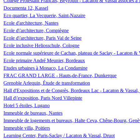
Collège Protestant Français, Beyrouth - Lacaton & Vassal associés à N
Documenta 12, Kassel
Eco quartier, La Vecquerie, Saint-Nazaire
Ecole d'architecture, Nantes
Ecole d\'architecture, Compiègne
Ecole d\'architecture, Paris Val de Seine
Ecole inclusive Heliosschule, Cologne
Ecole normale supérieure de Cachan, plateau de Saclay - Lacaton & 
Ecole primaire André Meunier, Bordeaux
Etudes urbaines à Monaco, La Condamine
FRAC GRAND LARGE - Hauts-de-France, Dunkerque
Grenoble Arlequin, Étude de transformation
Hall d'Expositions et de Congrès, Bordeaux Lac - Lacaton & Vassal
Hall d\'exposition, Paris Nord Villepinte
Hotel 5 étoiles, Lugano
Immeuble de bureaux, Nantes
Immeuble de logements et bureaux, Halte Ceva, Chêne-Bourg, Genè
Immeuble villa, Poitiers
Learning Center, Paris-Saclay / Lacaton & Vassal, Druot