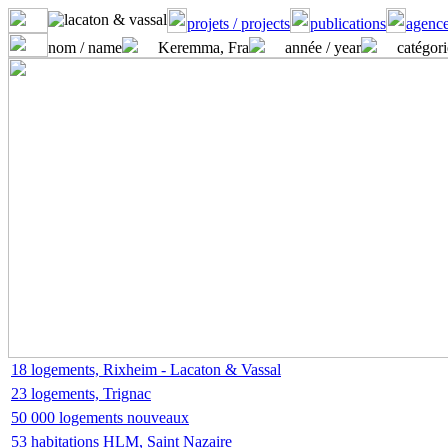
projets / projects
publications
agence
nom / name
Keremma, Fra
année / year
catégori
18 logements, Rixheim - Lacaton & Vassal
23 logements, Trignac
50 000 logements nouveaux
53 habitations HLM, Saint Nazaire