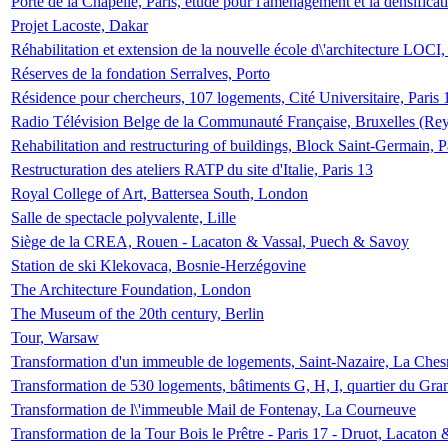
Porte de la Chapelle, Paris, étude pour l'aménagement et la densificat
Projet Lacoste, Dakar
Réhabilitation et extension de la nouvelle école d\'architecture LOCI
Réserves de la fondation Serralves, Porto
Résidence pour chercheurs, 107 logements, Cité Universitaire, Paris 
Radio Télévision Belge de la Communauté Française, Bruxelles (Rey
Rehabilitation and restructuring of buildings, Block Saint-Germain, P
Restructuration des ateliers RATP du site d'Italie, Paris 13
Royal College of Art, Battersea South, London
Salle de spectacle polyvalente, Lille
Siège de la CREA, Rouen - Lacaton & Vassal, Puech & Savoy
Station de ski Klekovaca, Bosnie-Herzégovine
The Architecture Foundation, London
The Museum of the 20th century, Berlin
Tour, Warsaw
Transformation d'un immeuble de logements, Saint-Nazaire, La Ches
Transformation de 530 logements, bâtiments G, H, I, quartier du Gra
Transformation de l\'immeuble Mail de Fontenay, La Courneuve
Transformation de la Tour Bois le Prêtre - Paris 17 - Druot, Lacaton 