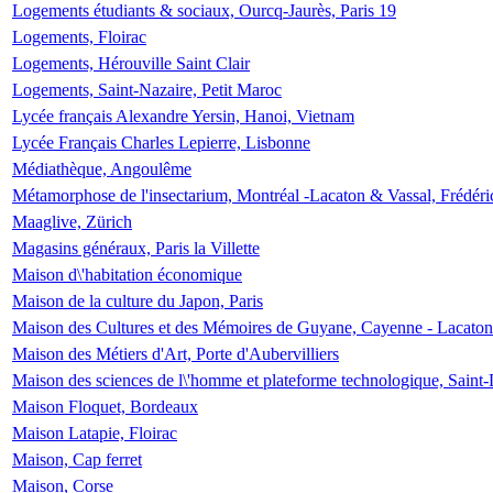
Logements étudiants & sociaux, Ourcq-Jaurès, Paris 19
Logements, Floirac
Logements, Hérouville Saint Clair
Logements, Saint-Nazaire, Petit Maroc
Lycée français Alexandre Yersin, Hanoi, Vietnam
Lycée Français Charles Lepierre, Lisbonne
Médiathèque, Angoulême
Métamorphose de l'insectarium, Montréal -Lacaton & Vassal, Frédéri
Maaglive, Zürich
Magasins généraux, Paris la Villette
Maison d\'habitation économique
Maison de la culture du Japon, Paris
Maison des Cultures et des Mémoires de Guyane, Cayenne - Lacaton
Maison des Métiers d'Art, Porte d'Aubervilliers
Maison des sciences de l\'homme et plateforme technologique, Saint
Maison Floquet, Bordeaux
Maison Latapie, Floirac
Maison, Cap ferret
Maison, Corse