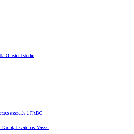
la Ohrstedt studio
itectes associés à FABG
- Druot, Lacaton & Vassal