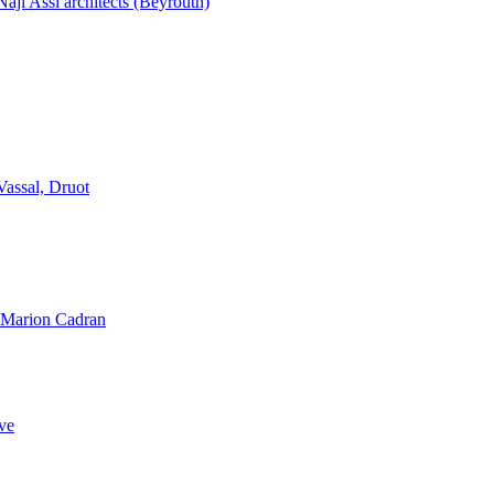
aji Assi architects (Beyrouth)
Vassal, Druot
, Marion Cadran
ve