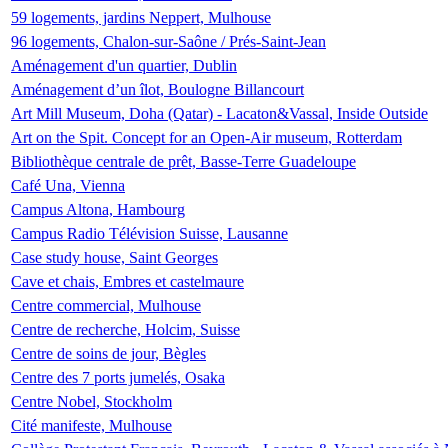
59 logements, jardins Neppert, Mulhouse
96 logements, Chalon-sur-Saône / Prés-Saint-Jean
Aménagement d'un quartier, Dublin
Aménagement d’un îlot, Boulogne Billancourt
Art Mill Museum, Doha (Qatar) - Lacaton&Vassal, Inside Outside
Art on the Spit. Concept for an Open-Air museum, Rotterdam
Bibliothèque centrale de prêt, Basse-Terre Guadeloupe
Café Una, Vienna
Campus Altona, Hambourg
Campus Radio Télévision Suisse, Lausanne
Case study house, Saint Georges
Cave et chais, Embres et castelmaure
Centre commercial, Mulhouse
Centre de recherche, Holcim, Suisse
Centre de soins de jour, Bègles
Centre des 7 ports jumelés, Osaka
Centre Nobel, Stockholm
Cité manifeste, Mulhouse