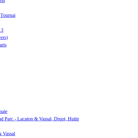
ion
, Tournai
13
ers)
aris
naie
nd Parc - Lacaton & Vassal, Druot, Hutin
& Vassal