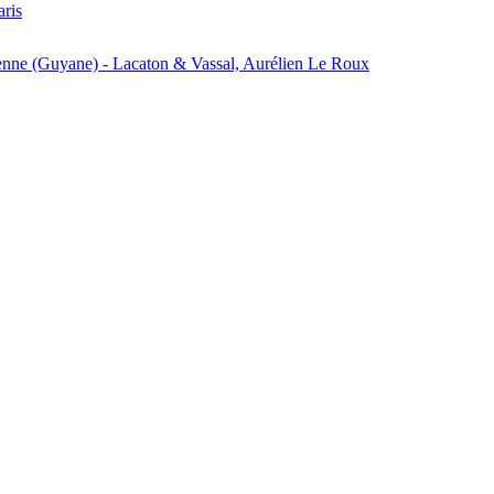
aris
enne (Guyane) - Lacaton & Vassal, Aurélien Le Roux