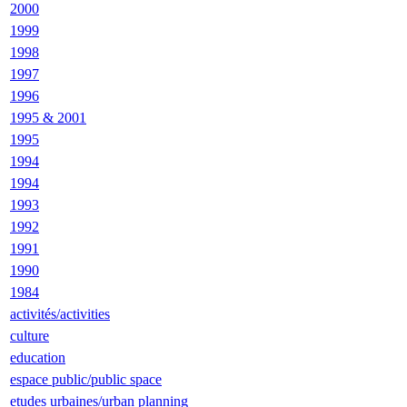
2000
1999
1998
1997
1996
1995 & 2001
1995
1994
1994
1993
1992
1991
1990
1984
activités/activities
culture
education
espace public/public space
etudes urbaines/urban planning