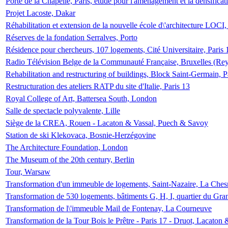
Porte de la Chapelle, Paris, étude pour l'aménagement et la densificat
Projet Lacoste, Dakar
Réhabilitation et extension de la nouvelle école d\'architecture LOCI
Réserves de la fondation Serralves, Porto
Résidence pour chercheurs, 107 logements, Cité Universitaire, Paris 
Radio Télévision Belge de la Communauté Française, Bruxelles (Rey
Rehabilitation and restructuring of buildings, Block Saint-Germain, P
Restructuration des ateliers RATP du site d'Italie, Paris 13
Royal College of Art, Battersea South, London
Salle de spectacle polyvalente, Lille
Siège de la CREA, Rouen - Lacaton & Vassal, Puech & Savoy
Station de ski Klekovaca, Bosnie-Herzégovine
The Architecture Foundation, London
The Museum of the 20th century, Berlin
Tour, Warsaw
Transformation d'un immeuble de logements, Saint-Nazaire, La Ches
Transformation de 530 logements, bâtiments G, H, I, quartier du Gra
Transformation de l\'immeuble Mail de Fontenay, La Courneuve
Transformation de la Tour Bois le Prêtre - Paris 17 - Druot, Lacaton 