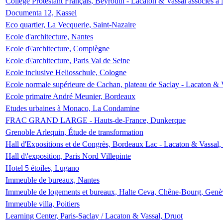
Collège Protestant Français, Beyrouth - Lacaton & Vassal associés à N
Documenta 12, Kassel
Eco quartier, La Vecquerie, Saint-Nazaire
Ecole d'architecture, Nantes
Ecole d\'architecture, Compiègne
Ecole d\'architecture, Paris Val de Seine
Ecole inclusive Heliosschule, Cologne
Ecole normale supérieure de Cachan, plateau de Saclay - Lacaton & 
Ecole primaire André Meunier, Bordeaux
Etudes urbaines à Monaco, La Condamine
FRAC GRAND LARGE - Hauts-de-France, Dunkerque
Grenoble Arlequin, Étude de transformation
Hall d'Expositions et de Congrès, Bordeaux Lac - Lacaton & Vassal
Hall d\'exposition, Paris Nord Villepinte
Hotel 5 étoiles, Lugano
Immeuble de bureaux, Nantes
Immeuble de logements et bureaux, Halte Ceva, Chêne-Bourg, Genè
Immeuble villa, Poitiers
Learning Center, Paris-Saclay / Lacaton & Vassal, Druot