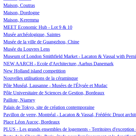
Maison, Coutras
Maison, Dordogne
Maison, Keremma
MEET Economic Hub - Lot 9 & 10
Musée archéologique, Saintes
Musée de la ville de Guangzhou, Chine
Musée du Louvres Lens
Museum of London Smithfield Market - Lacaton & Vassal with Pernil
NEW AARCH - Ecole d'Architecture, Aarhus Danemark
New Holland island competition
Nouvelles utilisations de la céraminque
Pôle Muséal, Lausanne - Musées de l'Élysée et Mudac
Pôle Universitaire de Sciences de Gestion, Bordeaux
Paillote, Niamey
Palais de Tokyo, site de création contemporaine
Pavillon de verre, Montréal - Lacaton & Vassal, Frédéric Druot arch
Place Léon Aucoc, Bordeaux
PLUS - Les grands ensembles de logements - Territoires d'exception 