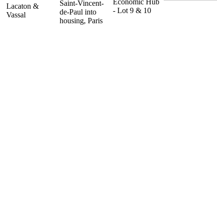
Economic Hub
Saint-Vincent-
Lacaton &
- Lot 9 & 10
de-Paul into
Vassal
housing, Paris