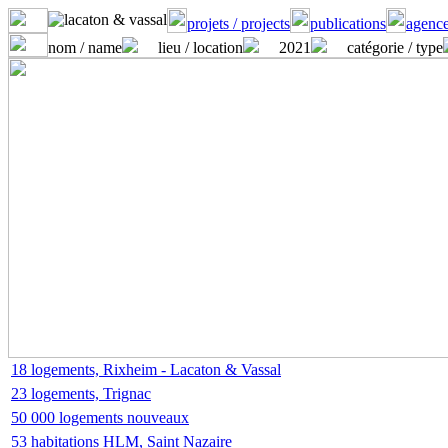
projets / projects
publications
agence
nom / name
lieu / location
2021
catégorie / type
18 logements, Rixheim - Lacaton & Vassal
23 logements, Trignac
50 000 logements nouveaux
53 habitations HLM, Saint Nazaire