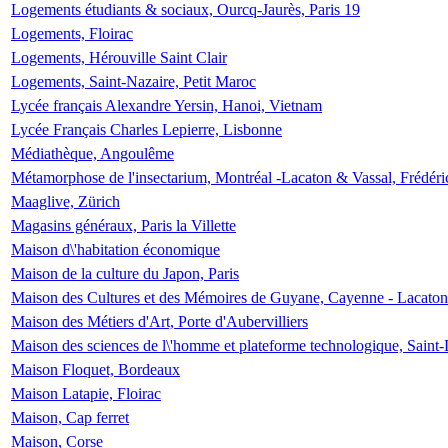
Logements étudiants & sociaux, Ourcq-Jaurès, Paris 19
Logements, Floirac
Logements, Hérouville Saint Clair
Logements, Saint-Nazaire, Petit Maroc
Lycée français Alexandre Yersin, Hanoi, Vietnam
Lycée Français Charles Lepierre, Lisbonne
Médiathèque, Angoulême
Métamorphose de l'insectarium, Montréal -Lacaton & Vassal, Frédéri
Maaglive, Zürich
Magasins généraux, Paris la Villette
Maison d\'habitation économique
Maison de la culture du Japon, Paris
Maison des Cultures et des Mémoires de Guyane, Cayenne - Lacaton
Maison des Métiers d'Art, Porte d'Aubervilliers
Maison des sciences de l\'homme et plateforme technologique, Saint
Maison Floquet, Bordeaux
Maison Latapie, Floirac
Maison, Cap ferret
Maison, Corse