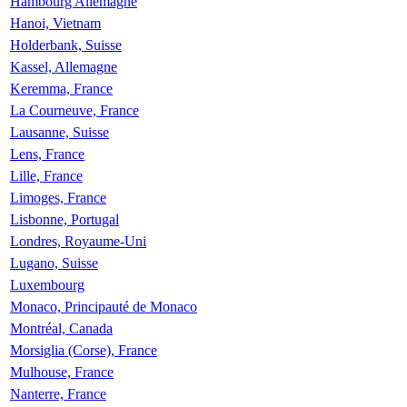
Hambourg Allemagne
Hanoi, Vietnam
Holderbank, Suisse
Kassel, Allemagne
Keremma, France
La Courneuve, France
Lausanne, Suisse
Lens, France
Lille, France
Limoges, France
Lisbonne, Portugal
Londres, Royaume-Uni
Lugano, Suisse
Luxembourg
Monaco, Principauté de Monaco
Montréal, Canada
Morsiglia (Corse), France
Mulhouse, France
Nanterre, France