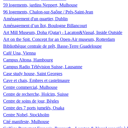
59 logements, jardins Neppert, Mulhouse
96 logements, Chalon-sur-Saône / Prés-Saint-Jean
Aménagement d'un quartier, Dublin
Aménagement d’un îlot, Boulogne Billancourt
Art Mill Museum, Doha (Qatar) - Lacaton&Vassal, Inside Outside
Art on the Spit. Concept for an Open-Air museum, Rotterdam
Bibliothèque centrale de prêt, Basse-Terre Guadeloupe
Café Una, Vienna
Campus Altona, Hambourg
Campus Radio Télévision Suisse, Lausanne
Case study house, Saint Georges
Cave et chais, Embres et castelmaure
Centre commercial, Mulhouse
Centre de recherche, Holcim, Suisse
Centre de soins de jour, Bègles
Centre des 7 ports jumelés, Osaka
Centre Nobel, Stockholm
Cité manifeste, Mulhouse