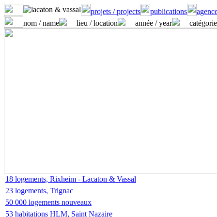
projets / projects
publications
agence
nom / name
lieu / location
année / year
catégorie
18 logements, Rixheim - Lacaton & Vassal
23 logements, Trignac
50 000 logements nouveaux
53 habitations HLM, Saint Nazaire