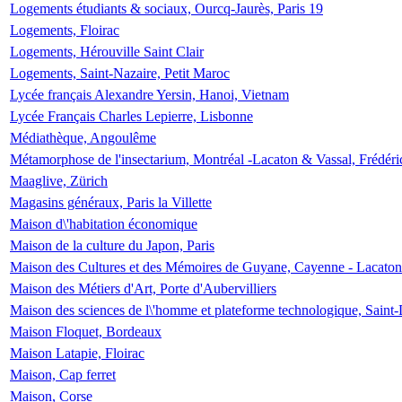
Logements étudiants & sociaux, Ourcq-Jaurès, Paris 19
Logements, Floirac
Logements, Hérouville Saint Clair
Logements, Saint-Nazaire, Petit Maroc
Lycée français Alexandre Yersin, Hanoi, Vietnam
Lycée Français Charles Lepierre, Lisbonne
Médiathèque, Angoulême
Métamorphose de l'insectarium, Montréal -Lacaton & Vassal, Frédéri
Maaglive, Zürich
Magasins généraux, Paris la Villette
Maison d\'habitation économique
Maison de la culture du Japon, Paris
Maison des Cultures et des Mémoires de Guyane, Cayenne - Lacaton
Maison des Métiers d'Art, Porte d'Aubervilliers
Maison des sciences de l\'homme et plateforme technologique, Saint
Maison Floquet, Bordeaux
Maison Latapie, Floirac
Maison, Cap ferret
Maison, Corse