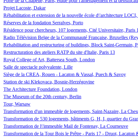
Porte de la Chapelle, Paris, étude pour l'aménagement et la densificat
Projet Lacoste, Dakar
Réhabilitation et extension de la nouvelle école d\'architecture LOCI
Réserves de la fondation Serralves, Porto
Résidence pour chercheurs, 107 logements, Cité Universitaire, Paris 
Radio Télévision Belge de la Communauté Française, Bruxelles (Rey
Rehabilitation and restructuring of buildings, Block Saint-Germain, P
Restructuration des ateliers RATP du site d'Italie, Paris 13
Royal College of Art, Battersea South, London
Salle de spectacle polyvalente, Lille
Siège de la CREA, Rouen - Lacaton & Vassal, Puech & Savoy
Station de ski Klekovaca, Bosnie-Herzégovine
The Architecture Foundation, London
The Museum of the 20th century, Berlin
Tour, Warsaw
Transformation d'un immeuble de logements, Saint-Nazaire, La Ches
Transformation de 530 logements, bâtiments G, H, I, quartier du Gra
Transformation de l\'immeuble Mail de Fontenay, La Courneuve
Transformation de la Tour Bois le Prêtre - Paris 17 - Druot, Lacaton 