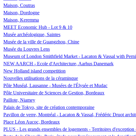
Maison, Coutras
Maison, Dordogne
Maison, Keremma
MEET Economic Hub - Lot 9 & 10
Musée archéologique, Saintes
Musée de la ville de Guangzhou, Chine
Musée du Louvres Lens
Museum of London Smithfield Market - Lacaton & Vassal with Pernil
NEW AARCH - Ecole d'Architecture, Aarhus Danemark
New Holland island competition
Nouvelles utilisations de la céraminque
Pôle Muséal, Lausanne - Musées de l'Élysée et Mudac
Pôle Universitaire de Sciences de Gestion, Bordeaux
Paillote, Niamey
Palais de Tokyo, site de création contemporaine
Pavillon de verre, Montréal - Lacaton & Vassal, Frédéric Druot arch
Place Léon Aucoc, Bordeaux
PLUS - Les grands ensembles de logements - Territoires d'exception 