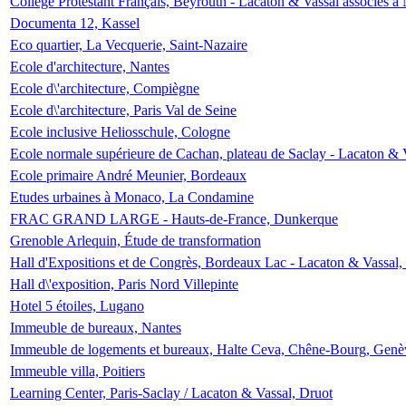
Collège Protestant Français, Beyrouth - Lacaton & Vassal associés à N
Documenta 12, Kassel
Eco quartier, La Vecquerie, Saint-Nazaire
Ecole d'architecture, Nantes
Ecole d\'architecture, Compiègne
Ecole d\'architecture, Paris Val de Seine
Ecole inclusive Heliosschule, Cologne
Ecole normale supérieure de Cachan, plateau de Saclay - Lacaton & 
Ecole primaire André Meunier, Bordeaux
Etudes urbaines à Monaco, La Condamine
FRAC GRAND LARGE - Hauts-de-France, Dunkerque
Grenoble Arlequin, Étude de transformation
Hall d'Expositions et de Congrès, Bordeaux Lac - Lacaton & Vassal
Hall d\'exposition, Paris Nord Villepinte
Hotel 5 étoiles, Lugano
Immeuble de bureaux, Nantes
Immeuble de logements et bureaux, Halte Ceva, Chêne-Bourg, Genè
Immeuble villa, Poitiers
Learning Center, Paris-Saclay / Lacaton & Vassal, Druot