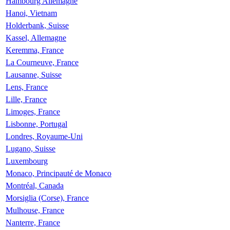
Hambourg Allemagne
Hanoi, Vietnam
Holderbank, Suisse
Kassel, Allemagne
Keremma, France
La Courneuve, France
Lausanne, Suisse
Lens, France
Lille, France
Limoges, France
Lisbonne, Portugal
Londres, Royaume-Uni
Lugano, Suisse
Luxembourg
Monaco, Principauté de Monaco
Montréal, Canada
Morsiglia (Corse), France
Mulhouse, France
Nanterre, France