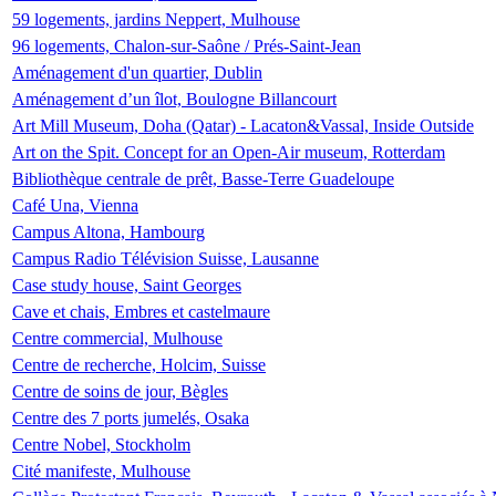
59 logements, jardins Neppert, Mulhouse
96 logements, Chalon-sur-Saône / Prés-Saint-Jean
Aménagement d'un quartier, Dublin
Aménagement d’un îlot, Boulogne Billancourt
Art Mill Museum, Doha (Qatar) - Lacaton&Vassal, Inside Outside
Art on the Spit. Concept for an Open-Air museum, Rotterdam
Bibliothèque centrale de prêt, Basse-Terre Guadeloupe
Café Una, Vienna
Campus Altona, Hambourg
Campus Radio Télévision Suisse, Lausanne
Case study house, Saint Georges
Cave et chais, Embres et castelmaure
Centre commercial, Mulhouse
Centre de recherche, Holcim, Suisse
Centre de soins de jour, Bègles
Centre des 7 ports jumelés, Osaka
Centre Nobel, Stockholm
Cité manifeste, Mulhouse