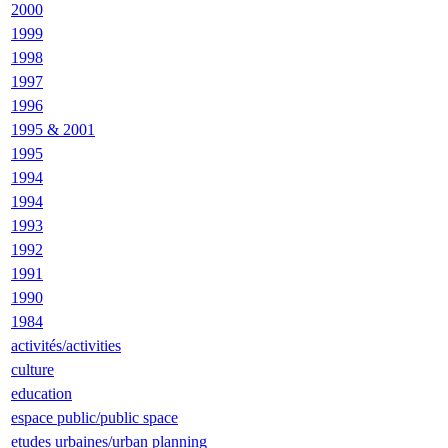
2000
1999
1998
1997
1996
1995 & 2001
1995
1994
1994
1993
1992
1991
1990
1984
activités/activities
culture
education
espace public/public space
etudes urbaines/urban planning