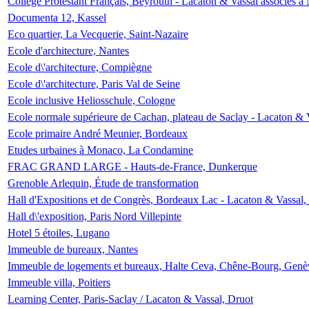
Collège Protestant Français, Beyrouth - Lacaton & Vassal associés à N
Documenta 12, Kassel
Eco quartier, La Vecquerie, Saint-Nazaire
Ecole d'architecture, Nantes
Ecole d\'architecture, Compiègne
Ecole d\'architecture, Paris Val de Seine
Ecole inclusive Heliosschule, Cologne
Ecole normale supérieure de Cachan, plateau de Saclay - Lacaton & 
Ecole primaire André Meunier, Bordeaux
Etudes urbaines à Monaco, La Condamine
FRAC GRAND LARGE - Hauts-de-France, Dunkerque
Grenoble Arlequin, Étude de transformation
Hall d'Expositions et de Congrès, Bordeaux Lac - Lacaton & Vassal
Hall d\'exposition, Paris Nord Villepinte
Hotel 5 étoiles, Lugano
Immeuble de bureaux, Nantes
Immeuble de logements et bureaux, Halte Ceva, Chêne-Bourg, Genè
Immeuble villa, Poitiers
Learning Center, Paris-Saclay / Lacaton & Vassal, Druot