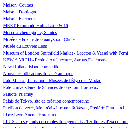
Maison, Coutras
Maison, Dordogne
Maison, Keremma
MEET Economic Hub - Lot 9 & 10
Musée archéologique, Saintes
Musée de la ville de Guangzhou, Chine
Musée du Louvres Lens
Museum of London Smithfield Market - Lacaton & Vassal with Pernil
NEW AARCH - Ecole d'Architecture, Aarhus Danemark
New Holland island competition
Nouvelles utilisations de la céraminque
Pôle Muséal, Lausanne - Musées de l'Élysée et Mudac
Pôle Universitaire de Sciences de Gestion, Bordeaux
Paillote, Niamey
Palais de Tokyo, site de création contemporaine
Pavillon de verre, Montréal - Lacaton & Vassal, Frédéric Druot arch
Place Léon Aucoc, Bordeaux
PLUS - Les grands ensembles de logements - Territoires d'exception 