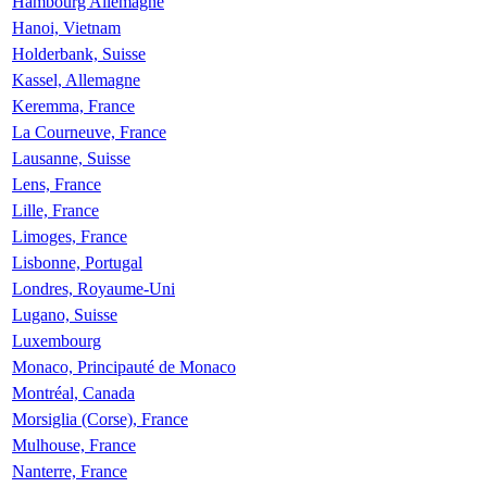
Hambourg Allemagne
Hanoi, Vietnam
Holderbank, Suisse
Kassel, Allemagne
Keremma, France
La Courneuve, France
Lausanne, Suisse
Lens, France
Lille, France
Limoges, France
Lisbonne, Portugal
Londres, Royaume-Uni
Lugano, Suisse
Luxembourg
Monaco, Principauté de Monaco
Montréal, Canada
Morsiglia (Corse), France
Mulhouse, France
Nanterre, France