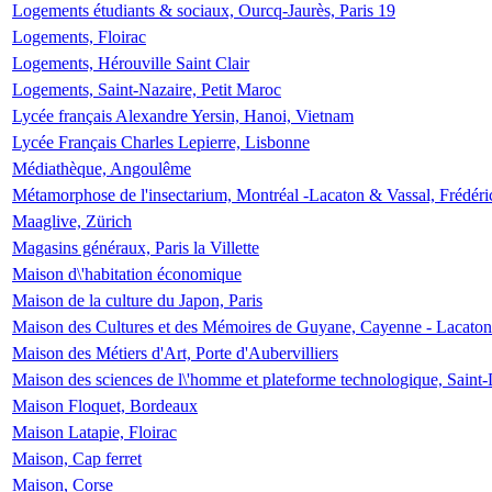
Logements étudiants & sociaux, Ourcq-Jaurès, Paris 19
Logements, Floirac
Logements, Hérouville Saint Clair
Logements, Saint-Nazaire, Petit Maroc
Lycée français Alexandre Yersin, Hanoi, Vietnam
Lycée Français Charles Lepierre, Lisbonne
Médiathèque, Angoulême
Métamorphose de l'insectarium, Montréal -Lacaton & Vassal, Frédéri
Maaglive, Zürich
Magasins généraux, Paris la Villette
Maison d\'habitation économique
Maison de la culture du Japon, Paris
Maison des Cultures et des Mémoires de Guyane, Cayenne - Lacaton
Maison des Métiers d'Art, Porte d'Aubervilliers
Maison des sciences de l\'homme et plateforme technologique, Saint
Maison Floquet, Bordeaux
Maison Latapie, Floirac
Maison, Cap ferret
Maison, Corse