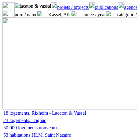
projets / projects
publications
agence
nom / name
Kassel, Alle
année / year
catégorie /
18 logements, Rixheim - Lacaton & Vassal
23 logements, Trignac
50 000 logements nouveaux
53 habitations HLM, Saint Nazaire