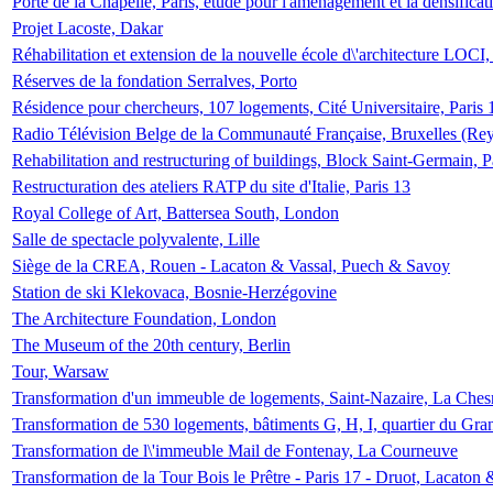
Porte de la Chapelle, Paris, étude pour l'aménagement et la densificat
Projet Lacoste, Dakar
Réhabilitation et extension de la nouvelle école d\'architecture LOCI
Réserves de la fondation Serralves, Porto
Résidence pour chercheurs, 107 logements, Cité Universitaire, Paris 
Radio Télévision Belge de la Communauté Française, Bruxelles (Rey
Rehabilitation and restructuring of buildings, Block Saint-Germain, P
Restructuration des ateliers RATP du site d'Italie, Paris 13
Royal College of Art, Battersea South, London
Salle de spectacle polyvalente, Lille
Siège de la CREA, Rouen - Lacaton & Vassal, Puech & Savoy
Station de ski Klekovaca, Bosnie-Herzégovine
The Architecture Foundation, London
The Museum of the 20th century, Berlin
Tour, Warsaw
Transformation d'un immeuble de logements, Saint-Nazaire, La Ches
Transformation de 530 logements, bâtiments G, H, I, quartier du Gra
Transformation de l\'immeuble Mail de Fontenay, La Courneuve
Transformation de la Tour Bois le Prêtre - Paris 17 - Druot, Lacaton 