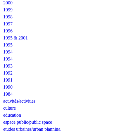
2000
1999
1998
1997
1996
1995 & 2001
1995
1994
1994
1993
1992
1991
1990
1984
activités/activities
culture
education
espace public/public space
etudes urbaines/urban planning