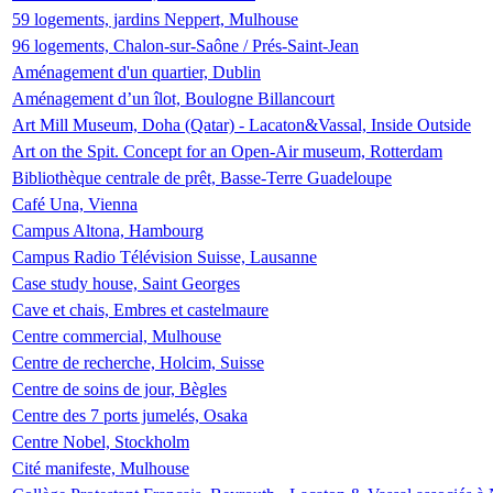
59 logements, jardins Neppert, Mulhouse
96 logements, Chalon-sur-Saône / Prés-Saint-Jean
Aménagement d'un quartier, Dublin
Aménagement d’un îlot, Boulogne Billancourt
Art Mill Museum, Doha (Qatar) - Lacaton&Vassal, Inside Outside
Art on the Spit. Concept for an Open-Air museum, Rotterdam
Bibliothèque centrale de prêt, Basse-Terre Guadeloupe
Café Una, Vienna
Campus Altona, Hambourg
Campus Radio Télévision Suisse, Lausanne
Case study house, Saint Georges
Cave et chais, Embres et castelmaure
Centre commercial, Mulhouse
Centre de recherche, Holcim, Suisse
Centre de soins de jour, Bègles
Centre des 7 ports jumelés, Osaka
Centre Nobel, Stockholm
Cité manifeste, Mulhouse