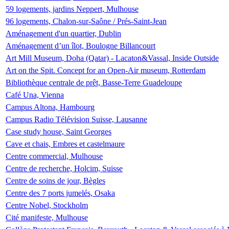
59 logements, jardins Neppert, Mulhouse
96 logements, Chalon-sur-Saône / Prés-Saint-Jean
Aménagement d'un quartier, Dublin
Aménagement d’un îlot, Boulogne Billancourt
Art Mill Museum, Doha (Qatar) - Lacaton&Vassal, Inside Outside
Art on the Spit. Concept for an Open-Air museum, Rotterdam
Bibliothèque centrale de prêt, Basse-Terre Guadeloupe
Café Una, Vienna
Campus Altona, Hambourg
Campus Radio Télévision Suisse, Lausanne
Case study house, Saint Georges
Cave et chais, Embres et castelmaure
Centre commercial, Mulhouse
Centre de recherche, Holcim, Suisse
Centre de soins de jour, Bègles
Centre des 7 ports jumelés, Osaka
Centre Nobel, Stockholm
Cité manifeste, Mulhouse