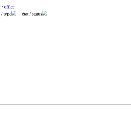
 / office
 / type
état / status