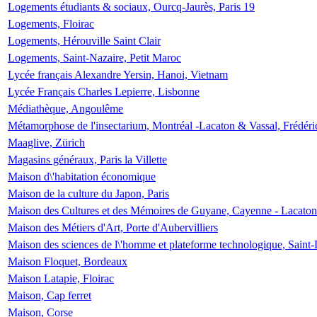
Logements étudiants & sociaux, Ourcq-Jaurès, Paris 19
Logements, Floirac
Logements, Hérouville Saint Clair
Logements, Saint-Nazaire, Petit Maroc
Lycée français Alexandre Yersin, Hanoi, Vietnam
Lycée Français Charles Lepierre, Lisbonne
Médiathèque, Angoulême
Métamorphose de l'insectarium, Montréal -Lacaton & Vassal, Frédéri
Maaglive, Zürich
Magasins généraux, Paris la Villette
Maison d\'habitation économique
Maison de la culture du Japon, Paris
Maison des Cultures et des Mémoires de Guyane, Cayenne - Lacaton
Maison des Métiers d'Art, Porte d'Aubervilliers
Maison des sciences de l\'homme et plateforme technologique, Saint
Maison Floquet, Bordeaux
Maison Latapie, Floirac
Maison, Cap ferret
Maison, Corse