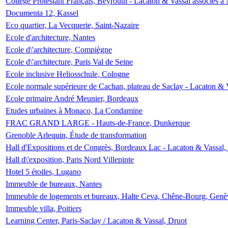
Collège Protestant Français, Beyrouth - Lacaton & Vassal associés à N
Documenta 12, Kassel
Eco quartier, La Vecquerie, Saint-Nazaire
Ecole d'architecture, Nantes
Ecole d\'architecture, Compiègne
Ecole d\'architecture, Paris Val de Seine
Ecole inclusive Heliosschule, Cologne
Ecole normale supérieure de Cachan, plateau de Saclay - Lacaton & 
Ecole primaire André Meunier, Bordeaux
Etudes urbaines à Monaco, La Condamine
FRAC GRAND LARGE - Hauts-de-France, Dunkerque
Grenoble Arlequin, Étude de transformation
Hall d'Expositions et de Congrès, Bordeaux Lac - Lacaton & Vassal
Hall d\'exposition, Paris Nord Villepinte
Hotel 5 étoiles, Lugano
Immeuble de bureaux, Nantes
Immeuble de logements et bureaux, Halte Ceva, Chêne-Bourg, Genè
Immeuble villa, Poitiers
Learning Center, Paris-Saclay / Lacaton & Vassal, Druot