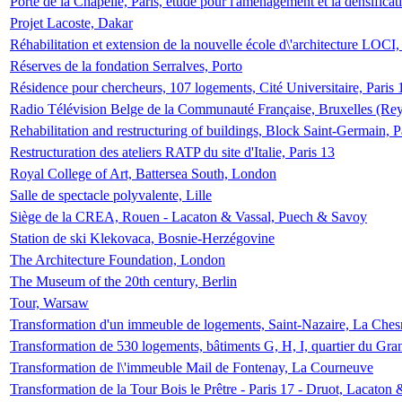
Porte de la Chapelle, Paris, étude pour l'aménagement et la densificat
Projet Lacoste, Dakar
Réhabilitation et extension de la nouvelle école d\'architecture LOCI
Réserves de la fondation Serralves, Porto
Résidence pour chercheurs, 107 logements, Cité Universitaire, Paris 
Radio Télévision Belge de la Communauté Française, Bruxelles (Rey
Rehabilitation and restructuring of buildings, Block Saint-Germain, P
Restructuration des ateliers RATP du site d'Italie, Paris 13
Royal College of Art, Battersea South, London
Salle de spectacle polyvalente, Lille
Siège de la CREA, Rouen - Lacaton & Vassal, Puech & Savoy
Station de ski Klekovaca, Bosnie-Herzégovine
The Architecture Foundation, London
The Museum of the 20th century, Berlin
Tour, Warsaw
Transformation d'un immeuble de logements, Saint-Nazaire, La Ches
Transformation de 530 logements, bâtiments G, H, I, quartier du Gra
Transformation de l\'immeuble Mail de Fontenay, La Courneuve
Transformation de la Tour Bois le Prêtre - Paris 17 - Druot, Lacaton 