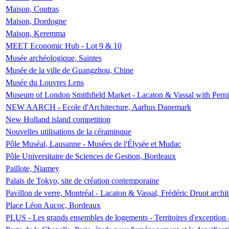
Maison, Coutras
Maison, Dordogne
Maison, Keremma
MEET Economic Hub - Lot 9 & 10
Musée archéologique, Saintes
Musée de la ville de Guangzhou, Chine
Musée du Louvres Lens
Museum of London Smithfield Market - Lacaton & Vassal with Pernil
NEW AARCH - Ecole d'Architecture, Aarhus Danemark
New Holland island competition
Nouvelles utilisations de la céraminque
Pôle Muséal, Lausanne - Musées de l'Élysée et Mudac
Pôle Universitaire de Sciences de Gestion, Bordeaux
Paillote, Niamey
Palais de Tokyo, site de création contemporaine
Pavillon de verre, Montréal - Lacaton & Vassal, Frédéric Druot arch
Place Léon Aucoc, Bordeaux
PLUS - Les grands ensembles de logements - Territoires d'exception 