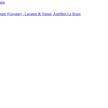
aris
enne (Guyane) - Lacaton & Vassal, Aurélien Le Roux