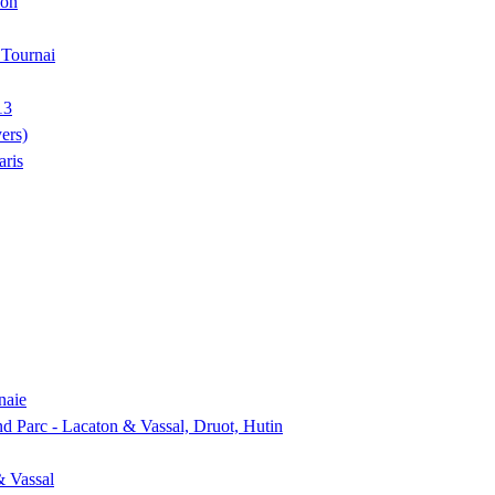
ion
, Tournai
13
ers)
aris
naie
nd Parc - Lacaton & Vassal, Druot, Hutin
& Vassal