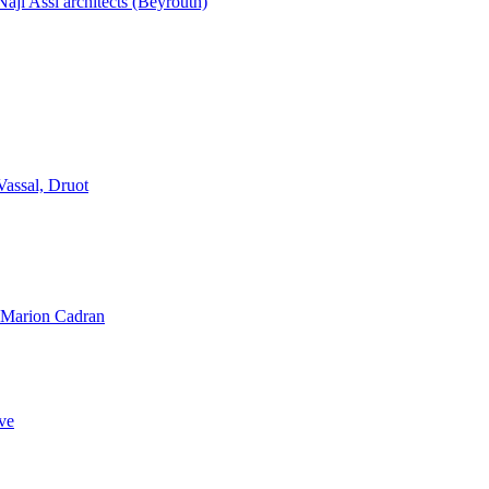
aji Assi architects (Beyrouth)
Vassal, Druot
, Marion Cadran
ve