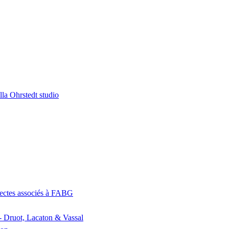
la Ohrstedt studio
itectes associés à FABG
- Druot, Lacaton & Vassal