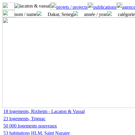
projets / projects
publications
agence
nom / name
Dakar, Seneg
année / year
catégorie
18 logements, Rixheim - Lacaton & Vassal
23 logements, Trignac
50 000 logements nouveaux
53 habitations HLM, Saint Nazaire